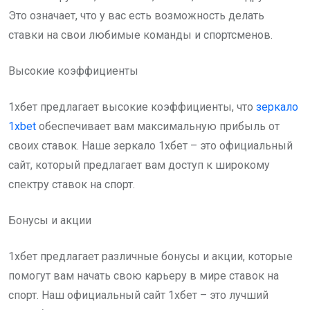
Это означает, что у вас есть возможность делать
ставки на свои любимые команды и спортсменов.
Высокие коэффициенты
1хбет предлагает высокие коэффициенты, что
зеркало
1xbet
обеспечивает вам максимальную прибыль от
своих ставок. Наше зеркало 1хбет – это официальный
сайт, который предлагает вам доступ к широкому
спектру ставок на спорт.
Бонусы и акции
1хбет предлагает различные бонусы и акции, которые
помогут вам начать свою карьеру в мире ставок на
спорт. Наш официальный сайт 1хбет – это лучший