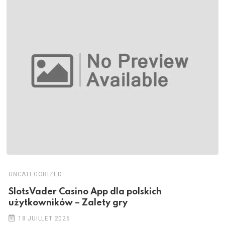
UNCATEGORIZED
SlotsVader Casino App dla polskich
użytkowników – Zalety gry
18 JUILLET 2026