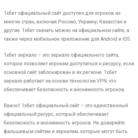
1хбет официальный сайт доступен для игроков из
многих стран, включая Россию, Украину, Казахстан и
другие. 1хбет скачать можно на официальном сайте, а
также через мобильное приложение для Android и iOS.
1хбет зеркало – это зеркало официального сайта,
которое позволяет игрокам доступаться к ресурсу, если
основной сайт заблокирован в их регионе. 1хбет
зеркало работает на основе технологии VPN, что
обеспечивает безопасность и анонимность игроков.
Важно! 1хбет официальный сайт – это единственный
официальный ресурс, который обеспечивает
безопасность и анонимность игроков. Не доверяйте
фальшивым сайтам и зеркалам, которые могут быть