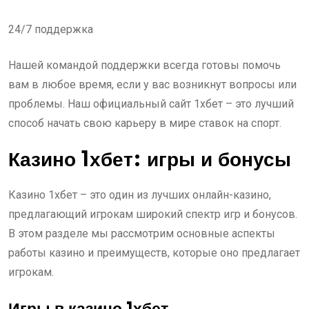
24/7 поддержка
Нашей командой поддержки всегда готовы помочь
вам в любое время, если у вас возникнут вопросы или
проблемы. Наш официальный сайт 1хбет – это лучший
способ начать свою карьеру в мире ставок на спорт.
Казино 1хбет: игры и бонусы
Казино 1хбет – это один из лучших онлайн-казино,
предлагающий игрокам широкий спектр игр и бонусов.
В этом разделе мы рассмотрим основные аспекты
работы казино и преимуществ, которые оно предлагает
игрокам.