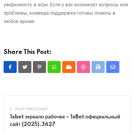
уверенность в игре. Если у вас возникнут вопросы или
проблемы, команда поддержки готовы помочь в
любое время.
Share This Post:
Pinterest
Whatsapp
Cloud
StumbleUpon
Print
Share
via
Email
POST PRÉCEDENT
1xbet зеркало рабочее – 1xBet официальный
сайт (2025).3627