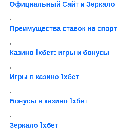
Официальный Сайт и Зеркало
Преимущества ставок на спорт
Казино 1хбет: игры и бонусы
Игры в казино 1хбет
Бонусы в казино 1хбет
Зеркало 1хбет