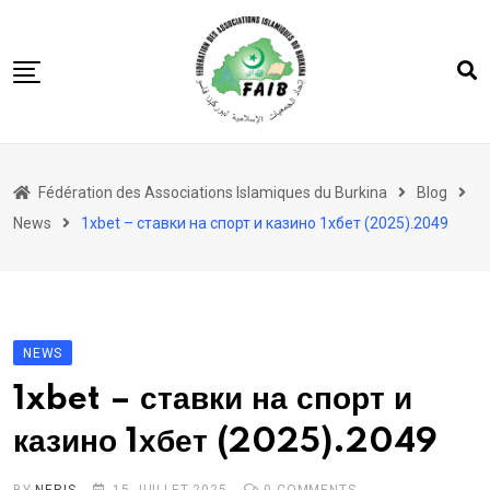
Skip
to
content
Accueil
Fédération des Associations Islamiques du Burkina
Blog
FAIB
News
1xbet – ставки на спорт и казино 1хбет (2025).2049
Actualités
Nos Actions
Nos Projets
NEWS
Les 5 Piliers
1xbet – ставки на спорт и
Société
казино 1хбет (2025).2049