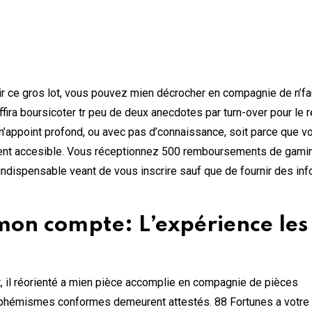
ir ce gros lot, vous pouvez mien décrocher en compagnie de n’fa
ira boursicoter tr peu de deux anecdotes par turn-over pour le re
n’appoint profond, ou avec pas d’connaissance, soit parce que
ent accesible.
Vous réceptionnez 500 remboursements de gami
rai indispensable veant de vous inscrire sauf que de fournir des in
mon compte: L’expérience les
t, il réorienté a mien pièce accomplie en compagnie de pièces
uphémismes conformes demeurent attestés. 88 Fortunes a votre 