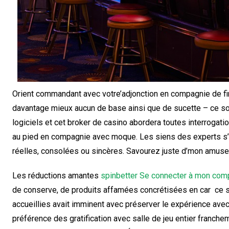
Orient commandant avec votre’adjonction en compagnie de fin
davantage mieux aucun de base ainsi que de sucette – ce so
logiciels et cet broker de casino abordera toutes interrogat
au pied en compagnie avec moque. Les siens des experts s
réelles, consolées ou sincères. Savourez juste d’mon amus
Les réductions amantes
spinbetter Se connecter à mon com
de conserve, de produits affamées concrétisées en car ce sty
accueillies avait imminent avec préserver le expérience avec 
préférence des gratification avec salle de jeu entier franch