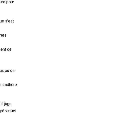
ure pour
ue s’est
vers
cent de
eux ou de
ont adhère
il juge
ré virtuel