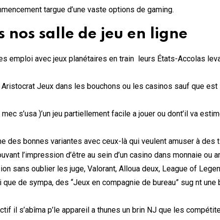
commencement targue d’une vaste options de gaming.
nos salle de jeu en ligne
es emploi avec jeux planétaires en train leurs États-Accolas lev
 Aristocrat Jeux dans les bouchons ou les casinos sauf que est
 mec s’usa )’un jeu partiellement facile a jouer ou dont’il va esti
ne des bonnes variantes avec ceux-là qui veulent amuser à des t
vant l’impression d’être au sein d’un casino dans monnaie ou arti
 sans oublier les juge, Valorant, Alloua deux, League of Legend
si que de sympa, des “Jeux en compagnie de bureau” sug nt une 
if il s’abîma p’le appareil a thunes un brin NJ que les compétit