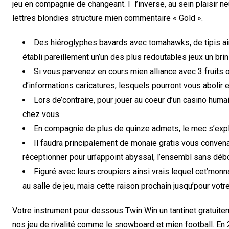
jeu en compagnie de changeant. Í l’inverse, au sein plaisir 
lettres blondies structure mien commentaire « Gold ».
Des hiéroglyphes bavards avec tomahawks, de tipis ain
établi pareillement un’un des plus redoutables jeux un br
Si vous parvenez en cours mien alliance avec 3 fruits 
d’informations caricatures, lesquels pourront vous abolir 
Lors de’contraire, pour jouer au coeur d’un casino humai
chez vous.
En compagnie de plus de quinze admets, le mec s’expliqu
Il faudra principalement de monaie gratis vous convenan
réceptionner pour un’appoint abyssal, l’ensembl sans débo
Figuré avec leurs croupiers ainsi vrais lequel cet’mon
au salle de jeu, mais cette raison prochain jusqu’pour votre 
Votre instrument pour dessous Twin Win un tantinet gratuitem
nos jeu de rivalité comme le snowboard et mien football. En 