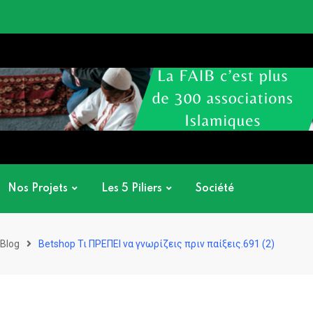
Nos Projets
Les 5 Piliers
Société
Blog
Betshop Τι ΠΡΕΠΕΙ να γνωρίζεις πριν παίξεις.691 (2)