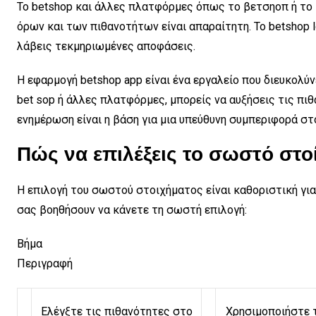
Το betshop και άλλες πλατφόρμες όπως το βετσηοπ ή το
όρων και των πιθανοτήτων είναι απαραίτητη. Το betshop l
λάβεις τεκμηριωμένες αποφάσεις.
Η εφαρμογή betshop app είναι ένα εργαλείο που διευκολ
bet sop ή άλλες πλατφόρμες, μπορείς να αυξήσεις τις π
ενημέρωση είναι η βάση για μια υπεύθυνη συμπεριφορά στ
Πώς να επιλέξεις το σωστό στο
Η επιλογή του σωστού στοιχήματος είναι καθοριστική για
σας βοηθήσουν να κάνετε τη σωστή επιλογή:
Βήμα
Περιγραφή
Ελέγξτε τις πιθανότητες στο
Χρησιμοποιήστε 