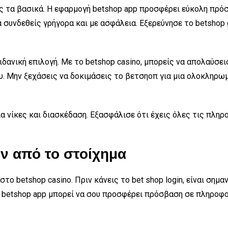
εις τα βασικά. Η εφαρμογή betshop app προσφέρει εύκολη πρό
α συνδεθείς γρήγορα και με ασφάλεια. Εξερεύνησε το betshop g
 ιδανική επιλογή. Με το betshop casino, μπορείς να απολαύσει
ου. Μην ξεχάσεις να δοκιμάσεις το βετσηοπ για μια ολοκληρω
α νίκες και διασκέδαση. Εξασφάλισε ότι έχεις όλες τις πληρ
ν από το στοίχημα
στο betshop casino. Πριν κάνεις το bet shop login, είναι σημα
ς betshop app μπορεί να σου προσφέρει πρόσβαση σε πληροφο