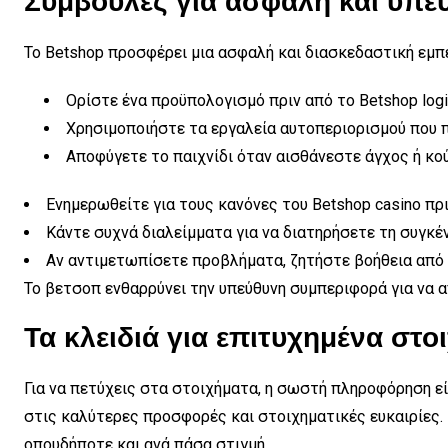
Συμβουλές για ασφαλή και υπεύ
Το Betshop προσφέρει μια ασφαλή και διασκεδαστική εμπει
Ορίστε ένα προϋπολογισμό πριν από το Betshop logi
Χρησιμοποιήστε τα εργαλεία αυτοπεριορισμού που π
Αποφύγετε το παιχνίδι όταν αισθάνεστε άγχος ή κο
Ενημερωθείτε για τους κανόνες του Betshop casino πρι
Κάντε συχνά διαλείμματα για να διατηρήσετε τη συγκ
Αν αντιμετωπίσετε προβλήματα, ζητήστε βοήθεια από τ
Το βετσοπ ενθαρρύνει την υπεύθυνη συμπεριφορά για να α
Τα κλειδιά για επιτυχημένα στο
Για να πετύχεις στα στοιχήματα, η σωστή πληροφόρηση εί
στις καλύτερες προσφορές και στοιχηματικές ευκαιρίες. 
οπουδήποτε και ανά πάσα στιγμή.