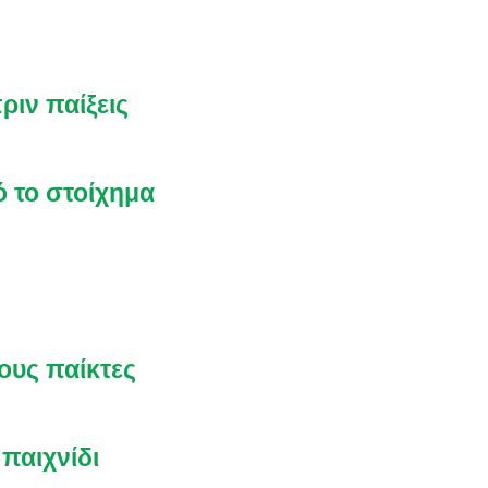
ριν παίξεις
 το στοίχημα
ους παίκτες
παιχνίδι