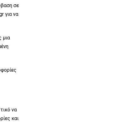
σβαση σε
r για να
ς μια
μένη
οφορίες
ντικό να
ρίες και