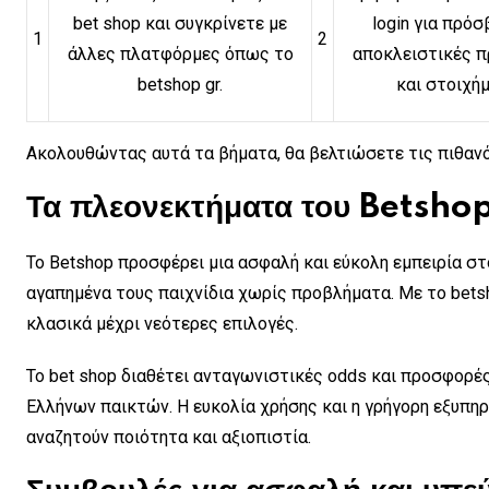
bet shop και συγκρίνετε με
login για πρόσ
1
2
άλλες πλατφόρμες όπως το
αποκλειστικές 
betshop gr.
και στοιχή
Ακολουθώντας αυτά τα βήματα, θα βελτιώσετε τις πιθανό
Τα πλεονεκτήματα του Betshop 
Το Betshop προσφέρει μια ασφαλή και εύκολη εμπειρία στ
αγαπημένα τους παιχνίδια χωρίς προβλήματα. Με το betsh
κλασικά μέχρι νεότερες επιλογές.
Το bet shop διαθέτει ανταγωνιστικές odds και προσφορέ
Ελλήνων παικτών. Η ευκολία χρήσης και η γρήγορη εξυπη
αναζητούν ποιότητα και αξιοπιστία.