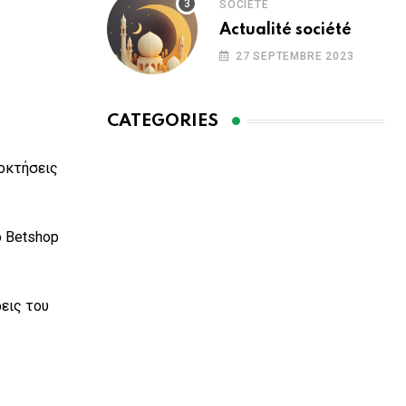
SOCIÉTÉ
Actualité société
27 SEPTEMBRE 2023
CATEGORIES
ποκτήσεις
ο Betshop
εις του