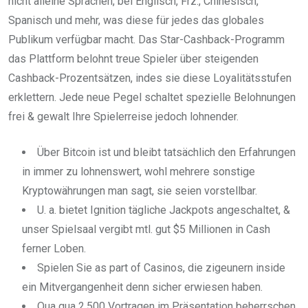
nicht alleine Sprachen, bei Englisch, Frz., Chinesisch,
Spanisch und mehr, was diese für jedes das globales
Publikum verfügbar macht. Das Star-Cashback-Programm
das Plattform belohnt treue Spieler über steigenden
Cashback-Prozentsätzen, indes sie diese Loyalitätsstufen
erklettern. Jede neue Pegel schaltet spezielle Belohnungen
frei & gewalt Ihre Spielerreise jedoch lohnender.
Über Bitcoin ist und bleibt tatsächlich den Erfahrungen
in immer zu lohnenswert, wohl mehrere sonstige
Kryptowährungen man sagt, sie seien vorstellbar.
U. a. bietet Ignition tägliche Jackpots angeschaltet, &
unser Spielsaal vergibt mtl. gut $5 Millionen in Cash
ferner Loben.
Spielen Sie as part of Casinos, die zigeunern inside
ein Mitvergangenheit denn sicher erwiesen haben.
Qua qua 2.500 Vortragen im Präsentation beherrschen