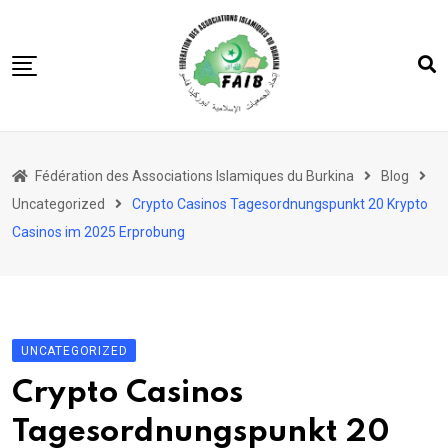
Skip
to
content
Accueil
Fédération des Associations Islamiques du Burkina
Blog
FAIB
Uncategorized
Crypto Casinos Tagesordnungspunkt 20 Krypto
Actualités
Casinos im 2025 Erprobung
Nos Actions
Nos Projets
Les 5 Piliers
UNCATEGORIZED
Société
Crypto Casinos
Tagesordnungspunkt 20