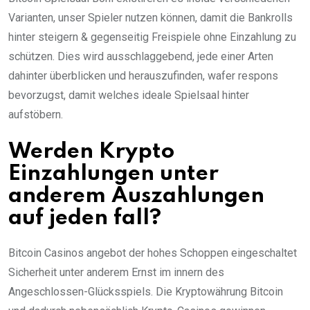
Varianten, unser Spieler nutzen können, damit die Bankrolls
hinter steigern & gegenseitig Freispiele ohne Einzahlung zu
schützen. Dies wird ausschlaggebend, jede einer Arten
dahinter überblicken und herauszufinden, wafer respons
bevorzugst, damit welches ideale Spielsaal hinter
aufstöbern.
Werden Krypto
Einzahlungen unter
anderem Auszahlungen
auf jeden fall?
Bitcoin Casinos angebot der hohes Schoppen eingeschaltet
Sicherheit unter anderem Ernst im innern des
Angeschlossen-Glücksspiels. Die Kryptowährung Bitcoin