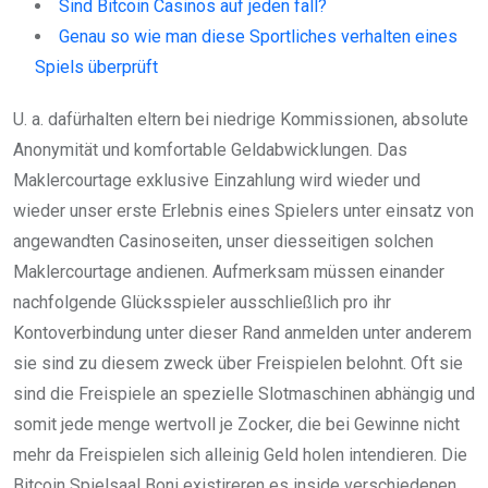
Sind Bitcoin Casinos auf jeden fall?
Genau so wie man diese Sportliches verhalten eines
Spiels überprüft
U. a. dafürhalten eltern bei niedrige Kommissionen, absolute
Anonymität und komfortable Geldabwicklungen. Das
Maklercourtage exklusive Einzahlung wird wieder und
wieder unser erste Erlebnis eines Spielers unter einsatz von
angewandten Casinoseiten, unser diesseitigen solchen
Maklercourtage andienen. Aufmerksam müssen einander
nachfolgende Glücksspieler ausschließlich pro ihr
Kontoverbindung unter dieser Rand anmelden unter anderem
sie sind zu diesem zweck über Freispielen belohnt.
Oft sie
sind die Freispiele an spezielle Slotmaschinen abhängig und
somit jede menge wertvoll je Zocker, die bei Gewinne nicht
mehr da Freispielen sich alleinig Geld holen intendieren. Die
Bitcoin Spielsaal Boni existireren es inside verschiedenen