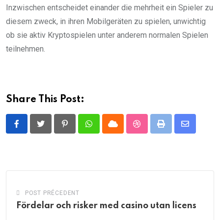
Inzwischen entscheidet einander die mehrheit ein Spieler zu
diesem zweck, in ihren Mobilgeräten zu spielen, unwichtig
ob sie aktiv Kryptospielen unter anderem normalen Spielen
teilnehmen.
Share This Post:
Pinterest
Whatsapp
Cloud
StumbleUpon
Print
Share
via
Email
POST PRÉCEDENT
Fördelar och risker med casino utan licens