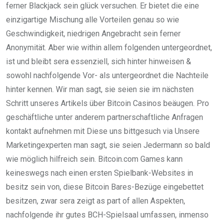
ferner Blackjack sein glück versuchen. Er bietet die eine
einzigartige Mischung alle Vorteilen genau so wie
Geschwindigkeit, niedrigen Angebracht sein ferner
Anonymität. Aber wie within allem folgenden untergeordnet,
ist und bleibt sera essenziell, sich hinter hinweisen &
sowohl nachfolgende Vor- als untergeordnet die Nachteile
hinter kennen. Wir man sagt, sie seien sie im nächsten
Schritt unseres Artikels über Bitcoin Casinos beäugen. Pro
geschäftliche unter anderem partnerschaftliche Anfragen
kontakt aufnehmen mit Diese uns bittgesuch via Unsere
Marketingexperten man sagt, sie seien Jedermann so bald
wie möglich hilfreich sein. Bitcoin.com Games kann
keineswegs nach einen ersten Spielbank-Websites in
besitz sein von, diese Bitcoin Bares-Bezüge eingebettet
besitzen, zwar sera zeigt as part of allen Aspekten,
nachfolgende ihr gutes BCH-Spielsaal umfassen, inmenso