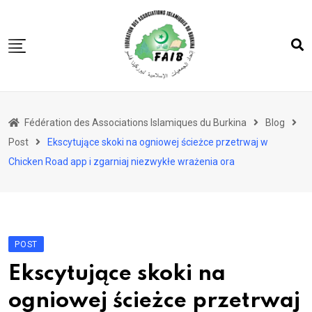
Skip
to
content
Accueil
Fédération des Associations Islamiques du Burkina
Blog
FAIB
Post
Ekscytujące skoki na ogniowej ścieżce przetrwaj w
Actualités
Chicken Road app i zgarniaj niezwykłe wrażenia ora
Nos Actions
Nos Projets
Les 5 Piliers
POST
Société
Ekscytujące skoki na
ogniowej ścieżce przetrwaj