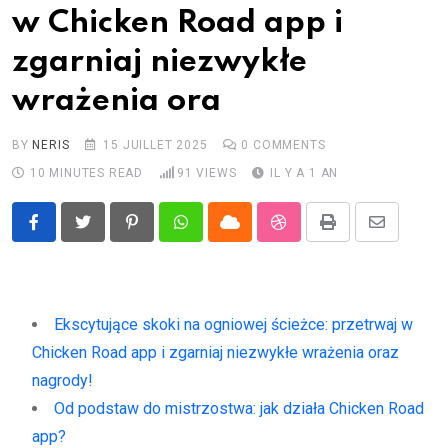
w Chicken Road app i
zgarniaj niezwykłe
wrażenia ora
BY
NERIS
15 JUILLET 2025
0
COMMENTS
10 MINUTES READ
91
VIEWS
IL Y A 1 AN
Pinterest
Whatsapp
Cloud
StumbleUpon
Print
Share
via
Email
Ekscytujące skoki na ogniowej ścieżce: przetrwaj w
Chicken Road app i zgarniaj niezwykłe wrażenia oraz
nagrody!
Od podstaw do mistrzostwa: jak działa Chicken Road
app?