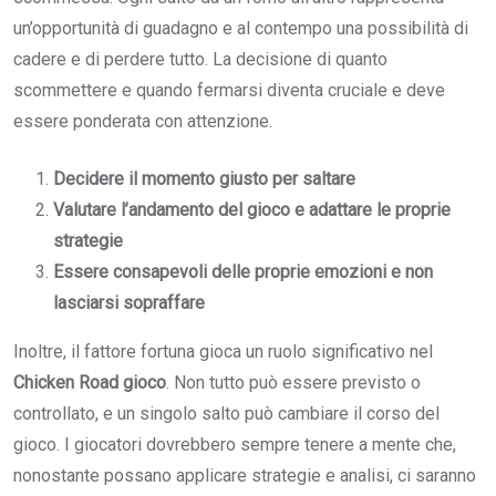
un’opportunità di guadagno e al contempo una possibilità di
cadere e di perdere tutto. La decisione di quanto
scommettere e quando fermarsi diventa cruciale e deve
essere ponderata con attenzione.
Decidere il momento giusto per saltare
Valutare l’andamento del gioco e adattare le proprie
strategie
Essere consapevoli delle proprie emozioni e non
lasciarsi sopraffare
Inoltre, il fattore fortuna gioca un ruolo significativo nel
Chicken Road gioco
. Non tutto può essere previsto o
controllato, e un singolo salto può cambiare il corso del
gioco. I giocatori dovrebbero sempre tenere a mente che,
nonostante possano applicare strategie e analisi, ci saranno