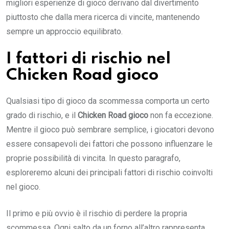
migliori esperienze di gioco derivano dal divertimento
piuttosto che dalla mera ricerca di vincite, mantenendo
sempre un approccio equilibrato.
I fattori di rischio nel
Chicken Road gioco
Qualsiasi tipo di gioco da scommessa comporta un certo
grado di rischio, e il
Chicken Road gioco
non fa eccezione.
Mentre il gioco può sembrare semplice, i giocatori devono
essere consapevoli dei fattori che possono influenzare le
proprie possibilità di vincita. In questo paragrafo,
esploreremo alcuni dei principali fattori di rischio coinvolti
nel gioco.
Il primo e più ovvio è il rischio di perdere la propria
scommessa. Ogni salto da un forno all’altro rappresenta