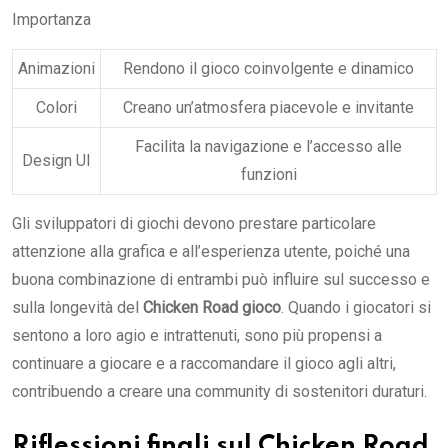
Importanza
Animazioni
Rendono il gioco coinvolgente e dinamico
Colori
Creano un’atmosfera piacevole e invitante
Facilita la navigazione e l’accesso alle
Design UI
funzioni
Gli sviluppatori di giochi devono prestare particolare
attenzione alla grafica e all’esperienza utente, poiché una
buona combinazione di entrambi può influire sul successo e
sulla longevità del
Chicken Road gioco
. Quando i giocatori si
sentono a loro agio e intrattenuti, sono più propensi a
continuare a giocare e a raccomandare il gioco agli altri,
contribuendo a creare una community di sostenitori duraturi.
Riflessioni finali sul Chicken Road