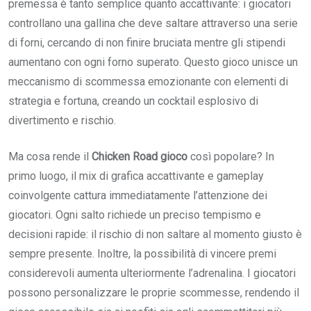
premessa è tanto semplice quanto accattivante: i giocatori
controllano una gallina che deve saltare attraverso una serie
di forni, cercando di non finire bruciata mentre gli stipendi
aumentano con ogni forno superato. Questo gioco unisce un
meccanismo di scommessa emozionante con elementi di
strategia e fortuna, creando un cocktail esplosivo di
divertimento e rischio.
Ma cosa rende il
Chicken Road gioco
così popolare? In
primo luogo, il mix di grafica accattivante e gameplay
coinvolgente cattura immediatamente l’attenzione dei
giocatori. Ogni salto richiede un preciso tempismo e
decisioni rapide: il rischio di non saltare al momento giusto è
sempre presente. Inoltre, la possibilità di vincere premi
considerevoli aumenta ulteriormente l’adrenalina. I giocatori
possono personalizzare le proprie scommesse, rendendo il