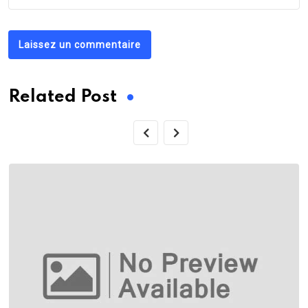
Laissez un commentaire
Related Post