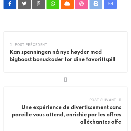
Pinterest
Whatsapp
Cloud
StumbleUpon
Print
Share
via
Email
POST PRÉCEDENT
Kan spenningen nå nye høyder med
bigboost bonuskoder for dine favorittspill
POST SUIVANT
Une expérience de divertissement sans
pareille vous attend, enrichie par les offres
alléchantes offe