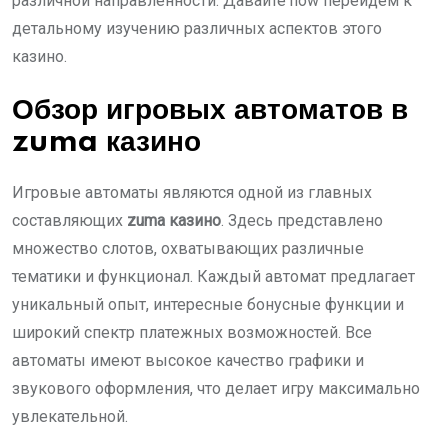
различной направленности. Давайте now перейдем к
детальному изучению различных аспектов этого
казино.
Обзор игровых автоматов в
zuma казино
Игровые автоматы являются одной из главных
составляющих
zuma казино
. Здесь представлено
множество слотов, охватывающих различные
тематики и функционал. Каждый автомат предлагает
уникальный опыт, интересные бонусные функции и
широкий спектр платежных возможностей. Все
автоматы имеют высокое качество графики и
звукового оформления, что делает игру максимально
увлекательной.