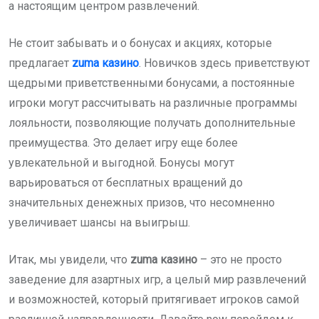
а настоящим центром развлечений.
Не стоит забывать и о бонусах и акциях, которые
предлагает
zuma казино
. Новичков здесь приветствуют
щедрыми приветственными бонусами, а постоянные
игроки могут рассчитывать на различные программы
лояльности, позволяющие получать дополнительные
преимущества. Это делает игру еще более
увлекательной и выгодной. Бонусы могут
варьироваться от бесплатных вращений до
значительных денежных призов, что несомненно
увеличивает шансы на выигрыш.
Итак, мы увидели, что
zuma казино
– это не просто
заведение для азартных игр, а целый мир развлечений
и возможностей, который притягивает игроков самой