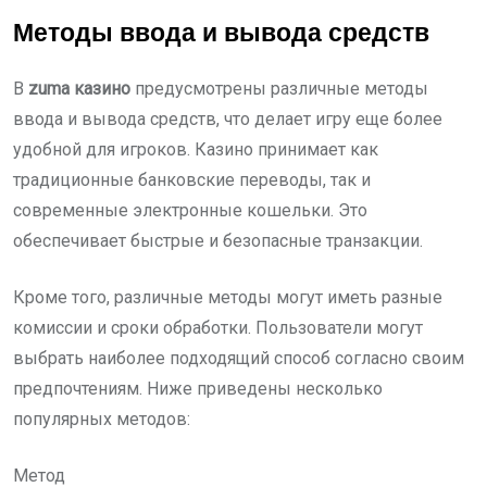
Методы ввода и вывода средств
В
zuma казино
предусмотрены различные методы
ввода и вывода средств, что делает игру еще более
удобной для игроков. Казино принимает как
традиционные банковские переводы, так и
современные электронные кошельки. Это
обеспечивает быстрые и безопасные транзакции.
Кроме того, различные методы могут иметь разные
комиссии и сроки обработки. Пользователи могут
выбрать наиболее подходящий способ согласно своим
предпочтениям. Ниже приведены несколько
популярных методов:
Метод