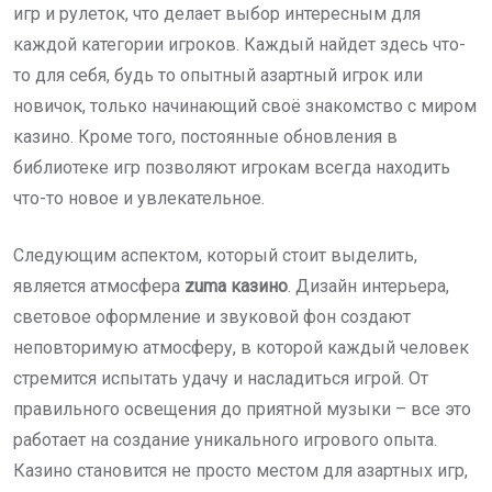
игр и рулеток, что делает выбор интересным для
каждой категории игроков. Каждый найдет здесь что-
то для себя, будь то опытный азартный игрок или
новичок, только начинающий своё знакомство с миром
казино. Кроме того, постоянные обновления в
библиотеке игр позволяют игрокам всегда находить
что-то новое и увлекательное.
Следующим аспектом, который стоит выделить,
является атмосфера
zuma казино
. Дизайн интерьера,
световое оформление и звуковой фон создают
неповторимую атмосферу, в которой каждый человек
стремится испытать удачу и насладиться игрой. От
правильного освещения до приятной музыки – все это
работает на создание уникального игрового опыта.
Казино становится не просто местом для азартных игр,