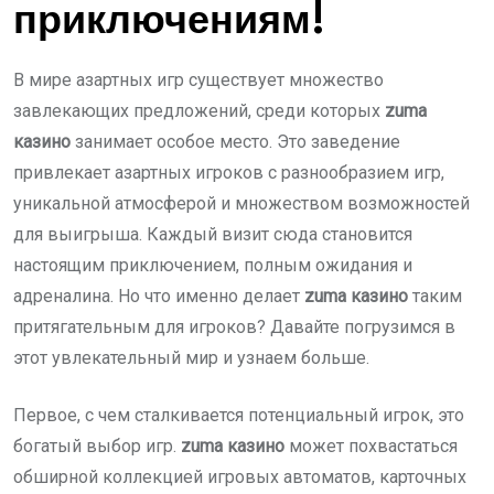
приключениям!
В мире азартных игр существует множество
завлекающих предложений, среди которых
zuma
казино
занимает особое место. Это заведение
привлекает азартных игроков с разнообразием игр,
уникальной атмосферой и множеством возможностей
для выигрыша. Каждый визит сюда становится
настоящим приключением, полным ожидания и
адреналина. Но что именно делает
zuma казино
таким
притягательным для игроков? Давайте погрузимся в
этот увлекательный мир и узнаем больше.
Первое, с чем сталкивается потенциальный игрок, это
богатый выбор игр.
zuma казино
может похвастаться
обширной коллекцией игровых автоматов, карточных