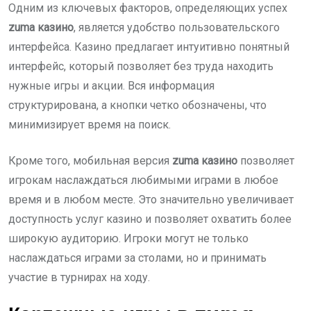
Одним из ключевых факторов, определяющих успех
zuma казино
, является удобство пользовательского
интерфейса. Казино предлагает интуитивно понятный
интерфейс, который позволяет без труда находить
нужные игры и акции. Вся информация
структурирована, а кнопки четко обозначены, что
минимизирует время на поиск.
Кроме того, мобильная версия
zuma казино
позволяет
игрокам наслаждаться любимыми играми в любое
время и в любом месте. Это значительно увеличивает
доступность услуг казино и позволяет охватить более
широкую аудиторию. Игроки могут не только
наслаждаться играми за столами, но и принимать
участие в турнирах на ходу.