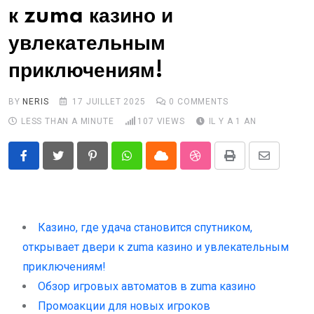
к zuma казино и
увлекательным
приключениям!
BY
NERIS
17 JUILLET 2025
0
COMMENTS
LESS THAN A MINUTE
107
VIEWS
IL Y A 1 AN
Pinterest
Whatsapp
Cloud
StumbleUpon
Print
Share
via
Email
Казино, где удача становится спутником,
открывает двери к zuma казино и увлекательным
приключениям!
Обзор игровых автоматов в zuma казино
Промоакции для новых игроков