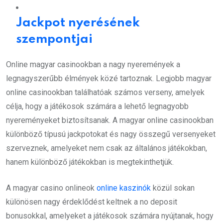
Jackpot nyerésének
szempontjai
Online magyar casinookban a nagy nyeremények a
legnagyszerűbb élmények közé tartoznak. Legjobb magyar
online casinookban találhatóak számos verseny, amelyek
célja, hogy a játékosok számára a lehető legnagyobb
nyereményeket biztosítsanak. A magyar online casinookban
különböző típusú jackpotokat és nagy összegű versenyeket
szerveznek, amelyeket nem csak az általános játékokban,
hanem különböző játékokban is megtekinthetjük.
A magyar casino onlineok
online kaszinók
közül sokan
különösen nagy érdeklődést keltnek a no deposit
bonusokkal, amelyeket a játékosok számára nyújtanak, hogy