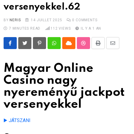
versenyekkel.62
BY
NERIS
14 JUILLET 2025
0
COMMENTS
7 MINUTES READ
112
VIEWS
IL Y A 1 AN
Pinterest
Whatsapp
Cloud
StumbleUpon
Print
Share
via
Email
Magyar Online
Casino nagy
nyereményű jackpot
versenyekkel
▶️ JÁTSZANI