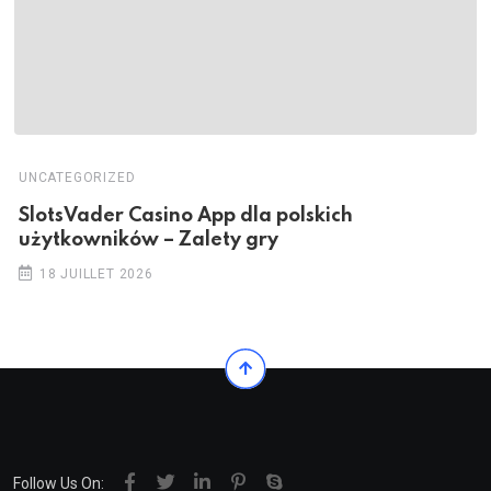
UNCATEGORIZED
SlotsVader Casino App dla polskich
użytkowników – Zalety gry
18 JUILLET 2026
Follow Us On: