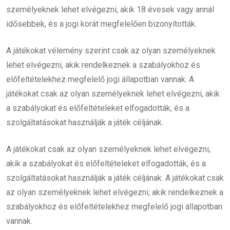
személyeknek lehet elvégezni, akik 18 évesek vagy annál
idősebbek, és a jogi korát megfelelően bizonyították.
A játékokat vélemény szerint csak az olyan személyeknek
lehet elvégezni, akik rendelkeznek a szabályokhoz és
előfeltételekhez megfelelő jogi állapotban vannak. A
játékokat csak az olyan személyeknek lehet elvégezni, akik
a szabályokat és előfeltételeket elfogadották, és a
szolgáltatásokat használják a játék céljának.
A játékokat csak az olyan személyeknek lehet elvégezni,
akik a szabályokat és előfeltételeket elfogadották, és a
szolgáltatásokat használják a játék céljának. A játékokat csak
az olyan személyeknek lehet elvégezni, akik rendelkeznek a
szabályokhoz és előfeltételekhez megfelelő jogi állapotban
vannak.