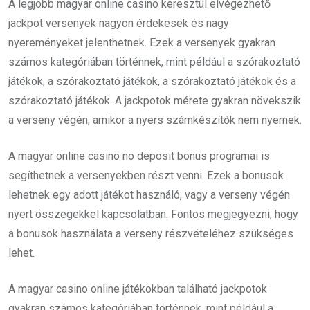
A legjobb magyar online casino keresztül elvégezhető
jackpot versenyek nagyon érdekesek és nagy
nyereményeket jelenthetnek. Ezek a versenyek gyakran
számos kategóriában történnek, mint például a szórakoztató
játékok, a szórakoztató játékok, a szórakoztató játékok és a
szórakoztató játékok. A jackpotok mérete gyakran növekszik
a verseny végén, amikor a nyers számkészítők nem nyernek.
A magyar online casino no deposit bonus programai is
segíthetnek a versenyekben részt venni. Ezek a bonusok
lehetnek egy adott játékot használó, vagy a verseny végén
nyert összegekkel kapcsolatban. Fontos megjegyezni, hogy
a bonusok használata a verseny részvételéhez szükséges
lehet.
A magyar casino online játékokban található jackpotok
gyakran számos kategóriában történnek, mint például a