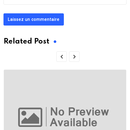
Laissez un commentaire
Related Post