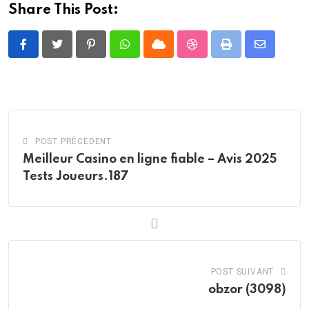
Share This Post:
Pinterest
Whatsapp
Cloud
StumbleUpon
Print
Share
via
Email
POST PRÉCEDENT
Meilleur Casino en ligne fiable – Avis 2025
Tests Joueurs.187
POST SUIVANT
obzor (3098)