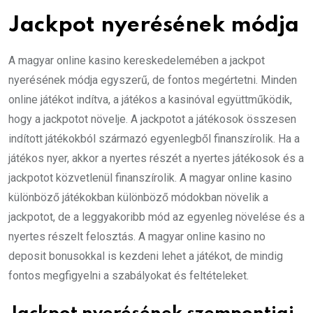
Jackpot nyerésének módja
A magyar online kasino kereskedelemében a jackpot
nyerésének módja egyszerű, de fontos megértetni. Minden
online játékot indítva, a játékos a kasinóval együttműködik,
hogy a jackpotot növelje. A jackpotot a játékosok összesen
indított játékokból származó egyenlegből finanszírolik. Ha a
játékos nyer, akkor a nyertes részét a nyertes játékosok és a
jackpotot közvetlenül finanszírolik. A magyar online kasino
különböző játékokban különböző módokban növelik a
jackpotot, de a leggyakoribb mód az egyenleg növelése és a
nyertes részelt felosztás. A magyar online kasino no
deposit bonusokkal is kezdeni lehet a játékot, de mindig
fontos megfigyelni a szabályokat és feltételeket.