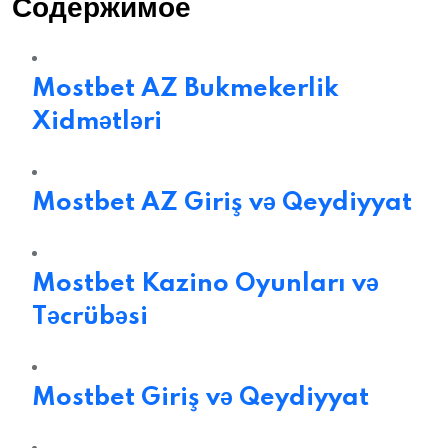
Содержимое
Mostbet AZ Bukmekerlik
Xidmətləri
Mostbet AZ Giriş və Qeydiyyat
Mostbet Kazino Oyunları və
Təcrübəsi
Mostbet Giriş və Qeydiyyat