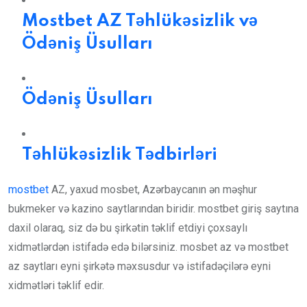
Mostbet AZ Təhlükəsizlik və
Ödəniş Üsulları
Ödəniş Üsulları
Təhlükəsizlik Tədbirləri
mostbet
AZ, yaxud mosbet, Azərbaycanın ən məşhur
bukmeker və kazino saytlarından biridir. mostbet giriş saytına
daxil olaraq, siz də bu şirkətin təklif etdiyi çoxsaylı
xidmətlərdən istifadə edə bilərsiniz. mosbet az və mostbet
az saytları eyni şirkətə məxsusdur və istifadəçilərə eyni
xidmətləri təklif edir.