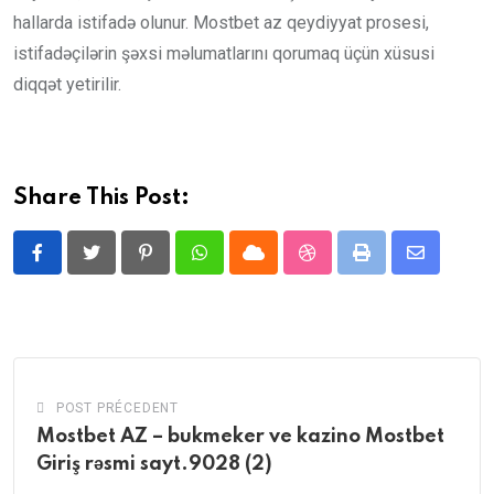
hallarda istifadə olunur. Mostbet az qeydiyyat prosesi,
istifadəçilərin şəxsi məlumatlarını qorumaq üçün xüsusi
diqqət yetirilir.
Share This Post:
Pinterest
Whatsapp
Cloud
StumbleUpon
Print
Share
via
Email
POST PRÉCEDENT
Mostbet AZ – bukmeker ve kazino Mostbet
Giriş rəsmi sayt.9028 (2)