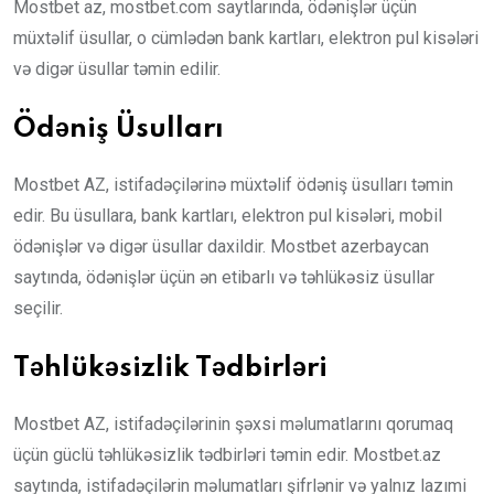
Mostbet az, mostbet.com saytlarında, ödənişlər üçün
müxtəlif üsullar, o cümlədən bank kartları, elektron pul kisələri
və digər üsullar təmin edilir.
Ödəniş Üsulları
Mostbet AZ, istifadəçilərinə müxtəlif ödəniş üsulları təmin
edir. Bu üsullara, bank kartları, elektron pul kisələri, mobil
ödənişlər və digər üsullar daxildir. Mostbet azerbaycan
saytında, ödənişlər üçün ən etibarlı və təhlükəsiz üsullar
seçilir.
Təhlükəsizlik Tədbirləri
Mostbet AZ, istifadəçilərinin şəxsi məlumatlarını qorumaq
üçün güclü təhlükəsizlik tədbirləri təmin edir. Mostbet.az
saytında, istifadəçilərin məlumatları şifrlənir və yalnız lazımi