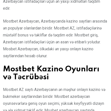
Azerbaycan istifadəçiləri üçün ən yaxşı xidmətləri təqdim
edir.
Mostbet Azerbaycan, Azerbaycanda kazino saytları arasında
ən populyar olanlardan biridir. Mostbet AZ, istifadəçilərinə
müxtəlif bonus və təkliflər də təqdim edir. Mostbet giriş,
Azerbaycan istifadəçiləri üçün ən asan və etibarlı yoludur.
Mosbet Azerbaycan, ölkədəki ən yaxşı onlayn kazino
saytlarından hesab olunur.
Mostbet Kazino Oyunları
və Təcrübəsi
Mostbet AZ saytı Azerbaycanın ən məşhur onlayn kazino və
bukmeker saytlarından biridir. Mostbet azerbaycan
oyunsevərlərə geniş oyun seçimi, yüksək keyfiyyətli dizayn
və əla xidmət təklif edir. Mosbet azerbaycan saytında