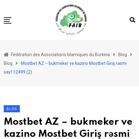
Skip
to
content
Accueil
Fédération des Associations Islamiques du Burkina
Blog
FAIB
Blog
Mostbet AZ – bukmeker ve kazino Mostbet Giriş rəsmi
Actualités
sayt.12499 (2)
Nos Actions
Nos Projets
Les 5 Piliers
BLOG
Société
Mostbet AZ – bukmeker ve
kazino Mostbet Giriş rəsmi