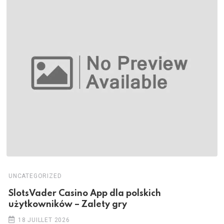
UNCATEGORIZED
SlotsVader Casino App dla polskich
użytkowników – Zalety gry
18 JUILLET 2026