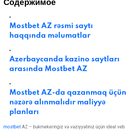
Содержимое
Mostbet AZ rəsmi saytı
haqqında məlumatlar
Azerbaycanda kazino saytları
arasında Mostbet AZ
Mostbet AZ-da qazanmaq üçün
nəzərə alınmalıdır maliyyə
planları
mostbet
AZ – bukmekeringiz və vəziyyətiniz üçün ideal veb