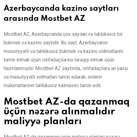
Azerbaycanda kazino saytları
arasında Mostbet AZ
Mostbet AZ, Azerbaycanda çox sayılan və təhlükəsiz bir
bukmek və kazino saytidir. Bu sayt, Azerbaycanın
məsuliyyətli və təhlükəsiz bukmek və kazino xidmətlərini
təmin etmək üçün istifadəçilərinə tərəqqi etmək üçün
hazırlanmışdır. Mostbet AZ saytında, istifadəçilərə ən yaxşı
və məsuliyyətli xidmətləri təmin edərək, onların
məlumatlarının təhlükəsiz kalmasını təmin edir.
Mostbet AZ-da qazanmaq
üçün nəzərə alınmalıdır
maliyyə planları
Mostbet AZ-da qazanmaq üçün maliyyə planları nəzərə