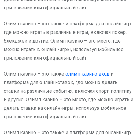
приложение или официальный сайт.
Олимп казино – это также и платформа для онлайн-игр,
где можно играть в различные игры, включая покер,
блекджек и другие. Олимп казино – это место, где
можно играть в онлайн-игры, используя мобильное
приложение или официальный сайт.
Олимп казино – это также
олимп казино вход
и
платформа для онлайн-ставок, где можно делать
ставки на различные события, включая спорт, политику
и другие. Олимп казино – это место, где можно играть и
делать ставки на онлайн-игры, используя мобильное
приложение или официальный сайт.
Олимп казино – это также и платформа для онлайн-игр,