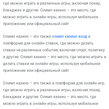
где можно играть в различные игры, включая покер,
блекджек и другие. Олимп казино – это место, где
можно играть в онлайн-игры, используя мобильное
приложение или официальный сайт.
Олимп казино – это также
олимп казино вход
и
платформа для онлайн-ставок, где можно делать
ставки на различные события, включая спорт, политику
и другие. Олимп казино – это место, где можно играть и
делать ставки на онлайн-игры, используя мобильное
приложение или официальный сайт.
Олимп казино – это также и платформа для онлайн-игр,
где можно играть в различные игры, включая покер,
блекджек и другие. Олимп казино – это место, где
можно играть в онлайн-игры, используя мобильное