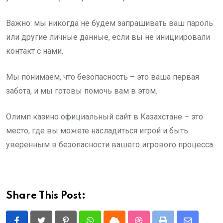
Важно: мы никогда не будем запрашивать ваш пароль
или другие личные данные, если вы не инициировали
контакт с нами.
Мы понимаем, что безопасность – это ваша первая
забота, и мы готовы помочь вам в этом.
Олимп казино официальный сайт в Казахстане – это
место, где вы можете насладиться игрой и быть
уверенным в безопасности вашего игрового процесса.
Share This Post: