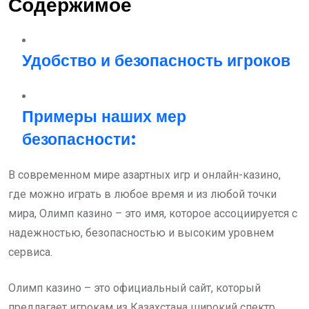
Содержимое
Удобство и безопасность игроков
Примеры наших мер
безопасности:
В современном мире азартных игр и онлайн-казино,
где можно играть в любое время и из любой точки
мира, Олимп казино – это имя, которое ассоциируется с
надежностью, безопасностью и высоким уровнем
сервиса.
Олимп казино – это официальный сайт, который
предлагает игрокам из Казахстана широкий спектр