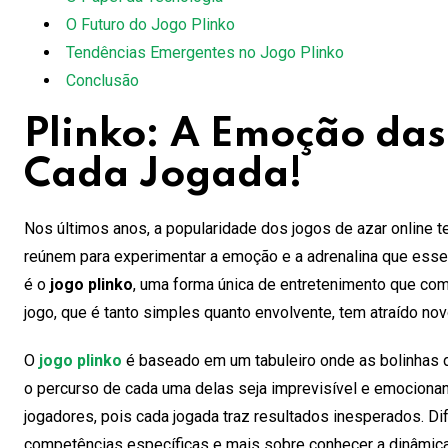
O Futuro do Jogo Plinko
Tendências Emergentes no Jogo Plinko
Conclusão
Plinko: A Emoção da
Cada Jogada!
Nos últimos anos, a popularidade dos jogos de azar online 
reúnem para experimentar a emoção e a adrenalina que ess
é o
jogo plinko
, uma forma única de entretenimento que com
jogo, que é tanto simples quanto envolvente, tem atraído n
O
jogo plinko
é baseado em um tabuleiro onde as bolinhas 
o percurso de cada uma delas seja imprevisível e emocionan
jogadores, pois cada jogada traz resultados inesperados. Di
competências específicas e mais sobre conhecer a dinâmica 