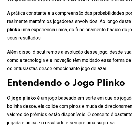
A prática constante e a compreensão das probabilidades p
realmente mantém os jogadores envolvidos. Ao longo deste
plinko
uma experiência única, do funcionamento básico do j
seus resultados.
Além disso, discutiremos a evolução desse jogo, desde suas
como a tecnologia e a inovação têm moldado essa forma de e
os entusiastas desse emocionante jogo de azar.
Entendendo o Jogo Plinko
O
jogo plinko
é um jogo baseado em sorte em que os jogador
bolinha desce, ela colide com pinos e muda de direcionament
valores de prêmios estão disponíveis. O conceito é bastant
jogada é única e o resultado é sempre uma surpresa.