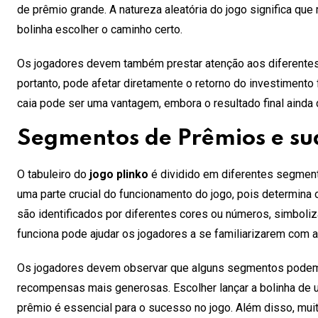
de prêmio grande. A natureza aleatória do jogo significa q
bolinha escolher o caminho certo.
Os jogadores devem também prestar atenção aos diferentes 
portanto, pode afetar diretamente o retorno do investimento 
caia pode ser uma vantagem, embora o resultado final ainda
Segmentos de Prêmios e su
O tabuleiro do
jogo plinko
é dividido em diferentes segmen
uma parte crucial do funcionamento do jogo, pois determina
são identificados por diferentes cores ou números, simboli
funciona pode ajudar os jogadores a se familiarizarem com 
Os jogadores devem observar que alguns segmentos podem 
recompensas mais generosas. Escolher lançar a bolinha de 
prêmio é essencial para o sucesso no jogo. Além disso, mui