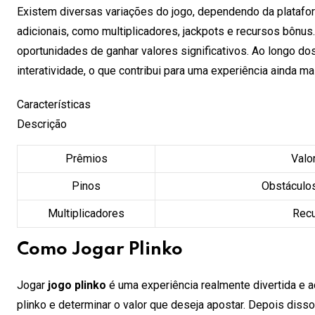
Existem diversas variações do jogo, dependendo da plataf
adicionais, como multiplicadores, jackpots e recursos bô
oportunidades de ganhar valores significativos. Ao longo do
interatividade, o que contribui para uma experiência ainda ma
Características
Descrição
Prêmios
Valo
Pinos
Obstáculos
Multiplicadores
Recu
Como Jogar Plinko
Jogar
jogo plinko
é uma experiência realmente divertida e 
plinko e determinar o valor que deseja apostar. Depois disso,