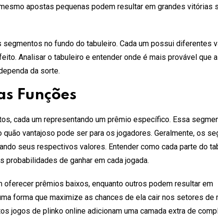
ue mesmo apostas pequenas podem resultar em grandes vitórias 
segmentos no fundo do tabuleiro. Cada um possui diferentes va
feito. Analisar o tabuleiro e entender onde é mais provável que a
 dependa da sorte.
as Funções
tos, cada um representando um prêmio específico. Essa segme
 o quão vantajoso pode ser para os jogadores. Geralmente, os s
zando seus respectivos valores. Entender como cada parte do ta
as probabilidades de ganhar em cada jogada.
oferecer prêmios baixos, enquanto outros podem resultar em
uma forma que maximize as chances de ela cair nos setores de 
tos jogos de plinko online adicionam uma camada extra de comp