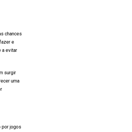
as chances
fazer e
 a evitar
m surgir
recer uma
r
 por jogos