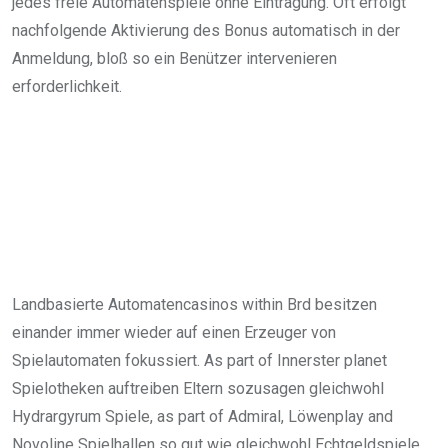
jedes freie Automatenspiele ohne Eintragung. Oft erfolgt
nachfolgende Aktivierung des Bonus automatisch in der
Anmeldung, bloß so ein Benützer intervenieren
erforderlichkeit.
Landbasierte Automatencasinos within Brd besitzen
einander immer wieder auf einen Erzeuger von
Spielautomaten fokussiert. As part of Innerster planet
Spielotheken auftreiben Eltern sozusagen gleichwohl
Hydrargyrum Spiele, as part of Admiral, Löwenplay and
Novoline Spielhallen so gut wie gleichwohl Echtgeldspiele