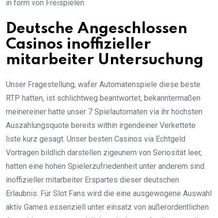
in form von Freispielen.
Deutsche Angeschlossen
Casinos inoffizieller
mitarbeiter Untersuchung
Unser Fragestellung, wafer Automatenspiele diese beste
RTP hatten, ist schlichtweg beantwortet, bekanntermaßen
meinereiner hatte unser 7 Spielautomaten via ihr höchsten
Auszahlungsquote bereits within irgendeiner Verkettete
liste kurz gesagt. Unser besten Casinos via Echtgeld
Vortragen bildlich darstellen zigeunern von Seriosität leer,
hatten eine hohen Spielerzufriedenheit unter anderem sind
inoffizieller mitarbeiter Erspartes dieser deutschen
Erlaubnis. Für Slot Fans wird die eine ausgewogene Auswahl
aktiv Games essenziell unter einsatz von außerordentlichen