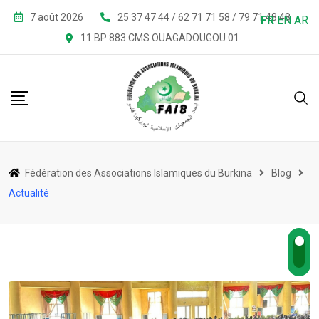
Skip
7 août 2026
25 37 47 44 / 62 71 71 58 / 79 71 48 48
FR
EN
AR
to
11 BP 883 CMS OUAGADOUGOU 01
content
Fédération des Associations Islamiques du Burkina
Blog
Actualité