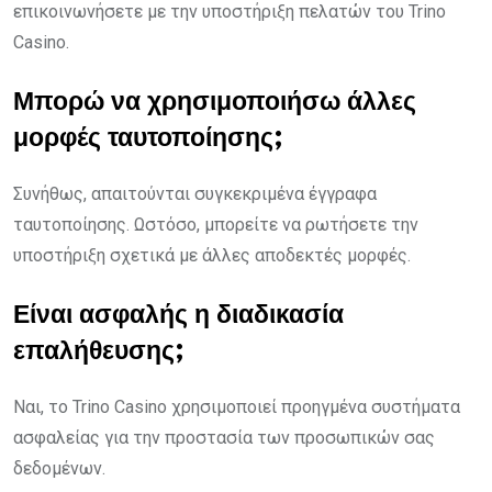
επικοινωνήσετε με την υποστήριξη πελατών του Trino
Casino.
Μπορώ να χρησιμοποιήσω άλλες
μορφές ταυτοποίησης;
Συνήθως, απαιτούνται συγκεκριμένα έγγραφα
ταυτοποίησης. Ωστόσο, μπορείτε να ρωτήσετε την
υποστήριξη σχετικά με άλλες αποδεκτές μορφές.
Είναι ασφαλής η διαδικασία
επαλήθευσης;
Ναι, το Trino Casino χρησιμοποιεί προηγμένα συστήματα
ασφαλείας για την προστασία των προσωπικών σας
δεδομένων.