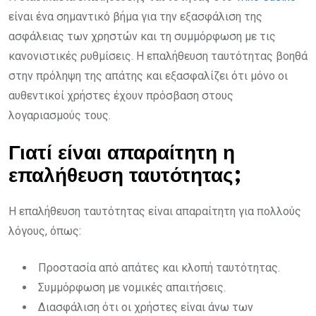
είναι ένα σημαντικό βήμα για την εξασφάλιση της
ασφάλειας των χρηστών και τη συμμόρφωση με τις
κανονιστικές ρυθμίσεις. Η επαλήθευση ταυτότητας βοηθά
στην πρόληψη της απάτης και εξασφαλίζει ότι μόνο οι
αυθεντικοί χρήστες έχουν πρόσβαση στους
λογαριασμούς τους.
Γιατί είναι απαραίτητη η
επαλήθευση ταυτότητας;
Η επαλήθευση ταυτότητας είναι απαραίτητη για πολλούς
λόγους, όπως:
Προστασία από απάτες και κλοπή ταυτότητας.
Συμμόρφωση με νομικές απαιτήσεις.
Διασφάλιση ότι οι χρήστες είναι άνω των