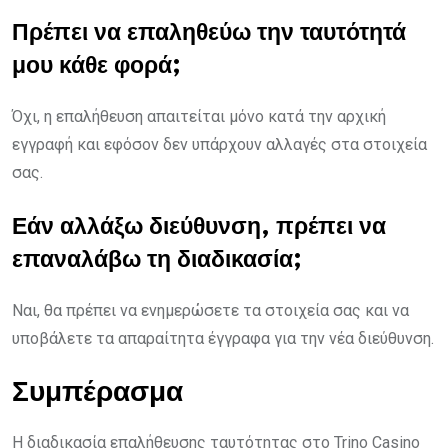
Πρέπει να επαληθεύω την ταυτότητά
μου κάθε φορά;
Όχι, η επαλήθευση απαιτείται μόνο κατά την αρχική
εγγραφή και εφόσον δεν υπάρχουν αλλαγές στα στοιχεία
σας.
Εάν αλλάξω διεύθυνση, πρέπει να
επαναλάβω τη διαδικασία;
Ναι, θα πρέπει να ενημερώσετε τα στοιχεία σας και να
υποβάλετε τα απαραίτητα έγγραφα για την νέα διεύθυνση.
Συμπέρασμα
Η διαδικασία επαλήθευσης ταυτότητας στο Trino Casino