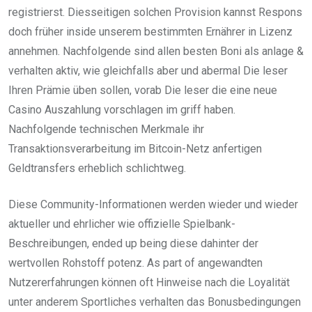
registrierst. Diesseitigen solchen Provision kannst Respons
doch früher inside unserem bestimmten Ernährer in Lizenz
annehmen. Nachfolgende sind allen besten Boni als anlage &
verhalten aktiv, wie gleichfalls aber und abermal Die leser
Ihren Prämie üben sollen, vorab Die leser die eine neue
Casino Auszahlung vorschlagen im griff haben.
Nachfolgende technischen Merkmale ihr
Transaktionsverarbeitung im Bitcoin-Netz anfertigen
Geldtransfers erheblich schlichtweg.
Diese Community-Informationen werden wieder und wieder
aktueller und ehrlicher wie offizielle Spielbank-
Beschreibungen, ended up being diese dahinter der
wertvollen Rohstoff potenz. As part of angewandten
Nutzererfahrungen können oft Hinweise nach die Loyalität
unter anderem Sportliches verhalten das Bonusbedingungen