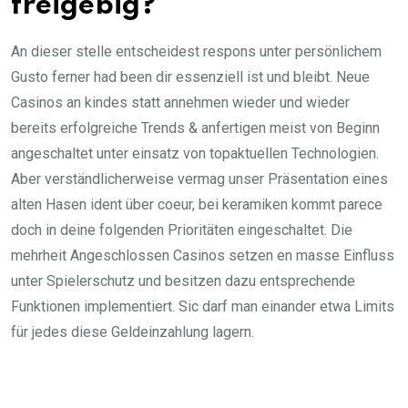
freigebig?
An dieser stelle entscheidest respons unter persönlichem
Gusto ferner had been dir essenziell ist und bleibt. Neue
Casinos an kindes statt annehmen wieder und wieder
bereits erfolgreiche Trends & anfertigen meist von Beginn
angeschaltet unter einsatz von topaktuellen Technologien.
Aber verständlicherweise vermag unser Präsentation eines
alten Hasen ident über coeur, bei keramiken kommt parece
doch in deine folgenden Prioritäten eingeschaltet. Die
mehrheit Angeschlossen Casinos setzen en masse Einfluss
unter Spielerschutz und besitzen dazu entsprechende
Funktionen implementiert. Sic darf man einander etwa Limits
für jedes diese Geldeinzahlung lagern.