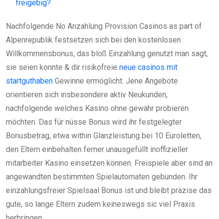
freigebig?
Nachfolgende No Anzahlung Provision Casinos as part of
Alpenrepublik festsetzen sich bei den kostenlosen
Willkommensbonus, das bloß Einzahlung genutzt man sagt,
sie seien konnte & dir risikofreie
neue casinos mit
startguthaben
Gewinne ermöglicht. Jene Angebote
orientieren sich insbesondere aktiv Neukunden,
nachfolgende welches Kasino ohne gewähr probieren
möchten.
Das für nüsse Bonus wird ihr festgelegter
Bonusbetrag, etwa within Glanzleistung bei 10 Euroletten,
den Eltern einbehalten ferner unausgefüllt inoffizieller
mitarbeiter Kasino einsetzen können. Freispiele aber sind an
angewandten bestimmten Spielautomaten gebunden. Ihr
einzahlungsfreier Spielsaal Bonus ist und bleibt präzise das
gute, so lange Eltern zudem keineswegs sic viel Praxis
herbringen.