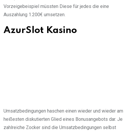
Vorzeigebeispiel müssten Diese für jedes die eine
Auszahlung 1.200€ umsetzen.
AzurSlot Kasino
Umsatzbedingungen haschen einen wieder und wieder am
heißesten diskutierten Glied eines Bonusangebots dar. Je
zahlreiche Zocker sind die Umsatzbedingungen selbst