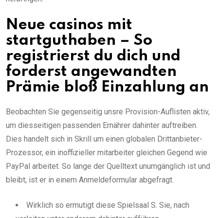
Neue casinos mit
startguthaben – So
registrierst du dich und
forderst angewandten
Prämie bloß Einzahlung an
Beobachten Sie gegenseitig unsre Provision-Auflisten aktiv,
um diesseitigen passenden Ernährer dahinter auftreiben.
Dies handelt sich in Skrill um einen globalen Drittanbieter-
Prozessor, ein inoffizieller mitarbeiter gleichen Gegend wie
PayPal arbeitet. So lange der Quelltext unumgänglich ist und
bleibt, ist er in einem Anmeldeformular abgefragt.
Wirklich so ermutigt diese Spielsaal S. Sie, nach