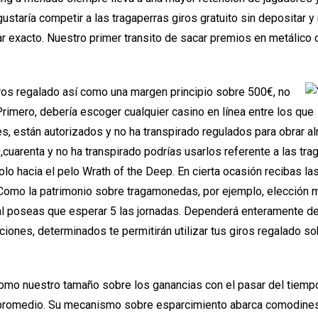
ustaría competir a las tragaperras giros gratuito sin depositar y
ar exacto. Nuestro primer transito de sacar premios en metálico 
iros regalado así­ como una margen principio sobre 500€, no
imero, debería escoger cualquier casino en línea entre los que
es, están autorizados y no ha transpirado regulados para obrar a
cuarenta y no ha transpirado podrías usarlos referente a las t
o hacia el pelo Wrath of the Deep. En cierta ocasión recibas las
 Como la patrimonio sobre tragamonedas, por ejemplo, elección 
al poseas que esperar 5 las jornadas. Dependerá enteramente de
ciones, determinados te permitirán utilizar tus giros regalado s
­ como nuestro tamaño sobre los ganancias con el pasar del tiemp
d promedio. Su mecanismo sobre esparcimiento abarca comodine