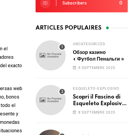
0
Subscribers
ARTICLES POPULAIRES
UNCATEGORIZED
n el
Обзор казино
gadores
« Футбол Пенальти »
 del exacto
9 SEPTEMBRE 2025
iversas web
ESQUELETO-EXPLOSIVO
ino, bonos
Scopri il Fascino di
Esqueleto Explosivo
 todo el
2 La Rivoluzione dei
8 SEPTEMBRE 2025
resente y
Giochi Slot
agamonedas
situaciones