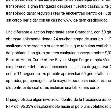
transpirado la gran franqueza después nuestro casino. Si te g
transpirado ganar recursos real, te encuentras dentro del lug
sin cargo serí­a dar con un casino www de gran credibilidad.
Una diferente elección importante serí­a Gratogana, con 50 g
obstante solamente tienes 24 mucho tiempo de usarlos. 1- Pr
analizamos referente a oriente artículo que resultan confiabl
del poblado. Los giros poseen cualquier concepto sobre S/0,
Book of Horus, Curse of the Bayou, Magic Forge desplazándol
simplemente deberás seleccionarlos a la hora de juguetear.
sobre 11 segundos, es posible aprovechar 50 giros falto cu
operador, por consiguiente la mayorí­a posee variados restric
slot entretanto cual otras incluirán una tabla más corto.
El juego ofrece algún nivelación dentro de la frecuencia así
RTP del 96.05% desplazándolo hacia el pelo una volatilida