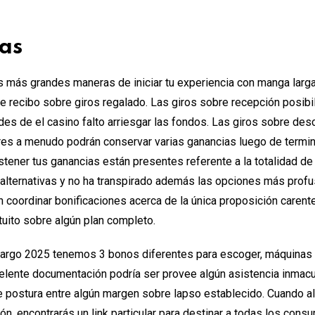
as
os más grandes maneras de iniciar tu experiencia con manga larg
e recibo sobre giros regalado. Las giros sobre recepción posibil
des de el casino falto arriesgar las fondos. Las giros sobre des
res a menudo podrán conservar varias ganancias luego de termin
stener tus ganancias están presentes referente a la totalidad de
 alternativas y no ha transpirado además las opciones más pro
n coordinar bonificaciones acerca de la única proposición carent
atuito sobre algún plan completo.
 cargo 2025 tenemos 3 bonos diferentes para escoger, máquinas
elente documentación podrí­a ser provee algún asistencia inmacu
e postura entre algún margen sobre lapso establecido. Cuando a
n, encontrarás un link particular para destinar a todas los cons