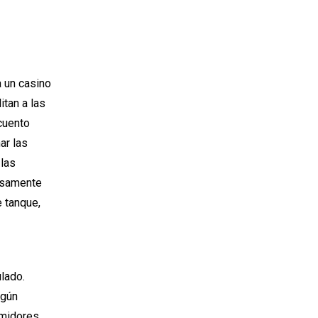
a un casino
itan a las
cuento
ar las
 las
fusamente
e tanque,
lado.
lgún
umidores