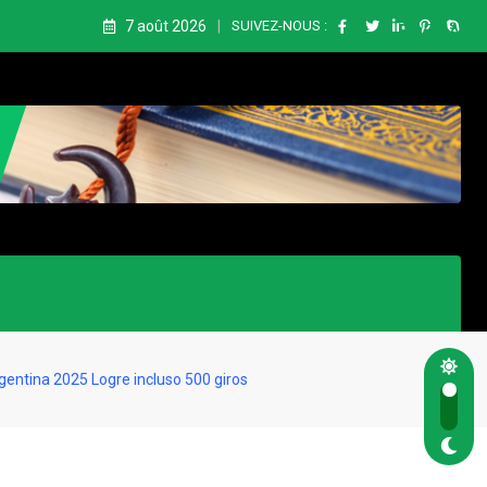
7 août 2026
SUIVEZ-NOUS :
FR
EN
AR
gentina 2025 Logre incluso 500 giros