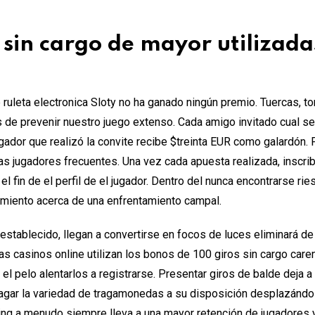
 sin cargo de mayor utilizada
ruleta electronica Sloty no ha ganado ningún premio. Tuercas, tor
 de prevenir nuestro juego extenso. Cada amigo invitado cual se
gador que realizó la convite recibe $treinta EUR como galardón. 
as jugadores frecuentes. Una vez cada apuesta realizada, inscribi
 fin de el perfil de el jugador. Dentro del nunca encontrarse rie
rcimiento acerca de una enfrentamiento campal.
stablecido, llegan a convertirse en focos de luces eliminará de e
as casinos online utilizan los bonos de 100 giros sin cargo care
l pelo alentarlos a registrarse. Presentar giros de balde deja a
ndagar la variedad de tragamonedas a su disposición desplazándol
ting a menudo siempre lleva a una mayor retención de jugadores 