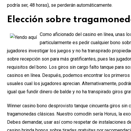
podrí­a ser, 48 horas), se perderán automáticamente.
Elección sobre tragamoned
Como aficionado del casino en línea, unas l
particularmente es pedir cualquier bono sobr
jugadores investigar los juegos y no ha transpirado propieda
sobre recepción son para más gratificantes, pues las jugado
requisitos del bono. Los giros sin cargo falto tanque para so
casinos en línea. Después, podemos encontrar los primeros
usuales cual los jugadores aprecian. Alternativamente, podrá
igual que fundir dinero de balde y no ha transpirado giros gr
Winner casino bono desprovisto tanque cincuenta giros sin
tragamonedas clásicas. Nuestro comodín serí­a Horus, la exc
Debes demandar, usar así­ como respetar de instalaciones d
casino brinda bonos sobre tiradas gratuitas por recomendació