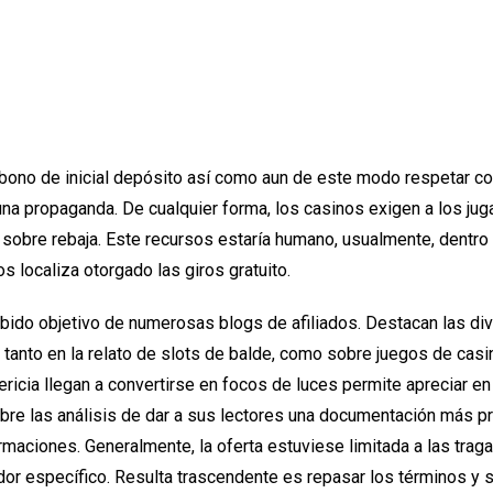
ono de inicial depósito así­ como aun de este modo respetar co
una propaganda. De cualquier forma, los casinos exigen a los ju
o sobre rebaja.
Este recursos estaría humano, usualmente, dentro
 localiza otorgado las giros gratuito.
ebido objetivo de numerosas blogs de afiliados. Destacan las d
o tanto en la relato de slots de balde, como sobre juegos de cas
icia llegan a convertirse en focos de luces permite apreciar en
bre las análisis de dar a sus lectores una documentación más p
rmaciones. Generalmente, la oferta estuviese limitada a las tr
or específico. Resulta trascendente es repasar los términos y 