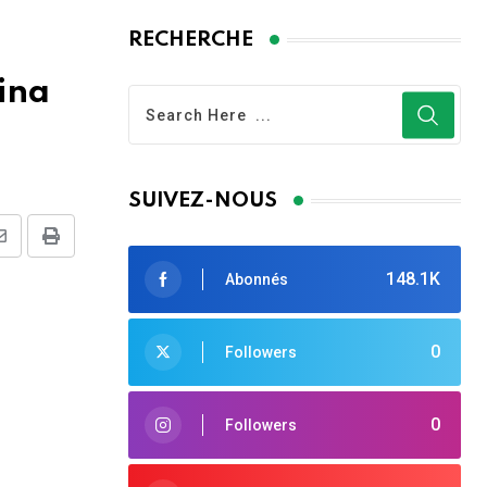
RECHERCHE
ina
SUIVEZ-NOUS
Share
Print
148.1K
via
Abonnés
Email
0
Followers
0
Followers