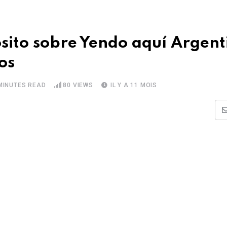
ósito sobre Yendo aquí Argent
os
MINUTES READ
80
VIEWS
IL Y A 11 MOIS