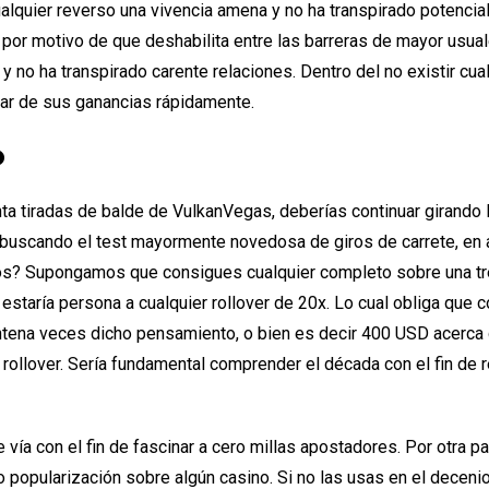
alquier reverso una vivencia amena y no ha transpirado potenci
res por motivo de que deshabilita entre las barreras de mayor usua
 no ha transpirado carente relaciones. Dentro del no existir cua
zar de sus ganancias rápidamente.
o
ta tiradas de balde de VulkanVegas, deberías continuar girando 
 buscando el test mayormente novedosa de giros de carrete, en
los? Supongamos que consigues cualquier completo sobre una tr
staría persona a cualquier rollover de 20x. Lo cual obliga que co
eintena veces dicho pensamiento, o bien es decir 400 USD acerca d
 rollover. Serí­a fundamental comprender el década con el fin de 
í­a con el fin de fascinar a cero millas apostadores. Por otra pa
 popularización sobre algún casino. Si no las usas en el deceni