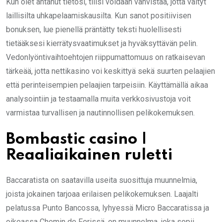
Kun olet antanut tietosi, tilisi voidaan vahvistaa, jotta vältyt
laillisilta uhkapelaamiskausilta. Kun sanot positiivisen
bonuksen, lue pienellä präntätty teksti huolellisesti
tietääksesi kierrätysvaatimukset ja hyväksyttävän pelin.
Vedonlyöntivaihtoehtojen riippumattomuus on ratkaisevan
tärkeää, jotta nettikasino voi keskittyä sekä suurten pelaajien
että perinteisempien pelaajien tarpeisiin. Käyttämällä aikaa
analysointiin ja testaamalla muita verkkosivustoja voit
varmistaa turvallisen ja nautinnollisen pelikokemuksen.
Bombastic casino |
Reaaliaikainen ruletti
Baccaratista on saatavilla useita suosittuja muunnelmia,
joista jokainen tarjoaa erilaisen pelikokemuksen. Laajalti
pelatussa Punto Bancossa, lyhyessä Micro Baccaratissa ja
oikeassa Chemin de Ferissä, on muunnelma, joka sopii