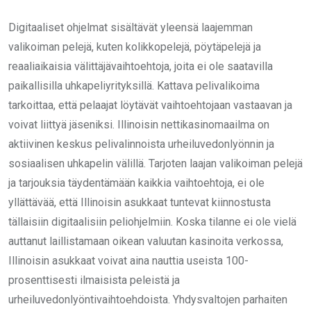
Digitaaliset ohjelmat sisältävät yleensä laajemman
valikoiman pelejä, kuten kolikkopelejä, pöytäpelejä ja
reaaliaikaisia ​​välittäjävaihtoehtoja, joita ei ole saatavilla
paikallisilla uhkapeliyrityksillä. Kattava pelivalikoima
tarkoittaa, että pelaajat löytävät vaihtoehtojaan vastaavan ja
voivat liittyä jäseniksi. Illinoisin nettikasinomaailma on
aktiivinen keskus pelivalinnoista urheiluvedonlyönnin ja
sosiaalisen uhkapelin välillä. Tarjoten laajan valikoiman pelejä
ja tarjouksia täydentämään kaikkia vaihtoehtoja, ei ole
yllättävää, että Illinoisin asukkaat tuntevat kiinnostusta
tällaisiin digitaalisiin peliohjelmiin. Koska tilanne ei ole vielä
auttanut laillistamaan oikean valuutan kasinoita verkossa,
Illinoisin asukkaat voivat aina nauttia useista 100-
prosenttisesti ilmaisista peleistä ja
urheiluvedonlyöntivaihtoehdoista. Yhdysvaltojen parhaiten