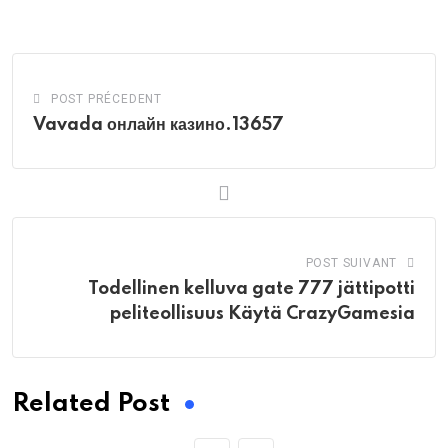
Email
POST PRÉCEDENT
Vavada онлайн казино.13657
POST SUIVANT
Todellinen kelluva gate 777 jättipotti
peliteollisuus Käytä CrazyGamesia
Related Post