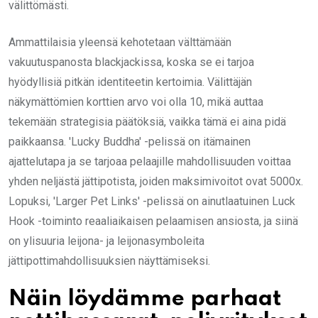
välittömästi.
Ammattilaisia ​​yleensä kehotetaan välttämään
vakuutuspanosta blackjackissa, koska se ei tarjoa
hyödyllisiä pitkän identiteetin kertoimia. Välittäjän
näkymättömien korttien arvo voi olla 10, mikä auttaa
tekemään strategisia päätöksiä, vaikka tämä ei aina pidä
paikkaansa. 'Lucky Buddha' -pelissä on itämainen
ajattelutapa ja se tarjoaa pelaajille mahdollisuuden voittaa
yhden neljästä jättipotista, joiden maksimivoitot ovat 5000x.
Lopuksi, 'Larger Pet Links' -pelissä on ainutlaatuinen Luck
Hook -toiminto reaaliaikaisen pelaamisen ansiosta, ja siinä
on ylisuuria leijona- ja leijonasymboleita
jättipottimahdollisuuksien näyttämiseksi.
Näin löydämme parhaat