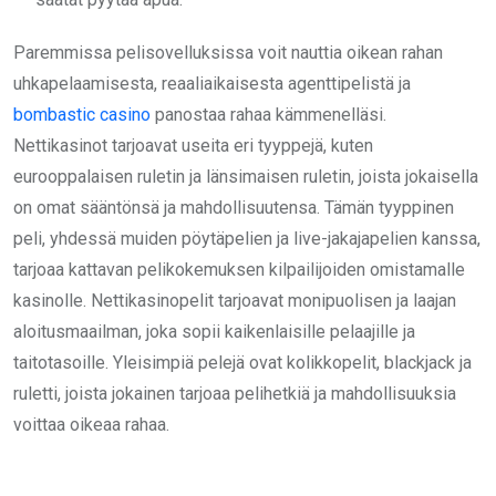
Paremmissa pelisovelluksissa voit nauttia oikean rahan
uhkapelaamisesta, reaaliaikaisesta agenttipelistä ja
bombastic casino
panostaa rahaa kämmenelläsi.
Nettikasinot tarjoavat useita eri tyyppejä, kuten
eurooppalaisen ruletin ja länsimaisen ruletin, joista jokaisella
on omat sääntönsä ja mahdollisuutensa. Tämän tyyppinen
peli, yhdessä muiden pöytäpelien ja live-jakajapelien kanssa,
tarjoaa kattavan pelikokemuksen kilpailijoiden omistamalle
kasinolle. Nettikasinopelit tarjoavat monipuolisen ja laajan
aloitusmaailman, joka sopii kaikenlaisille pelaajille ja
taitotasoille. Yleisimpiä pelejä ovat kolikkopelit, blackjack ja
ruletti, joista jokainen tarjoaa pelihetkiä ja mahdollisuuksia
voittaa oikeaa rahaa.