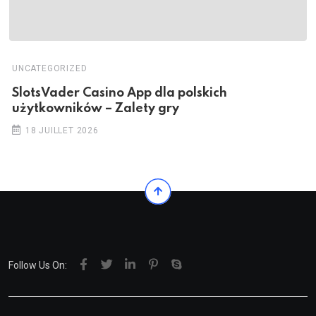
UNCATEGORIZED
SlotsVader Casino App dla polskich
użytkowników – Zalety gry
18 JUILLET 2026
Follow Us On: