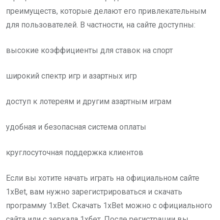
преимуществ, которые делают его привлекательным
для пользователей. В частности, на сайте доступны:
высокие коэффициенты для ставок на спорт
широкий спектр игр и азартных игр
доступ к лотереям и другим азартным играм
удобная и безопасная система оплаты
круглосуточная поддержка клиентов
Если вы хотите начать играть на официальном сайте
1xBet, вам нужно зарегистрироваться и скачать
программу 1xBet. Скачать 1xBet можно с официального
сайта или с зеркала 1хбет. После регистрации вы