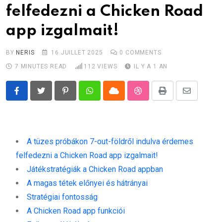
felfedezni a Chicken Road
app izgalmait!
BY
NERIS
16 JUILLET 2025
0
COMMENTS
7 MINUTES READ
112
VIEWS
IL Y A 1 AN
Pinterest
Whatsapp
Cloud
StumbleUpon
Print
Share
via
Email
A tüzes próbákon 7-out-földről indulva érdemes
felfedezni a Chicken Road app izgalmait!
Játékstratégiák a Chicken Road appban
A magas tétek előnyei és hátrányai
Stratégiai fontosság
A Chicken Road app funkciói