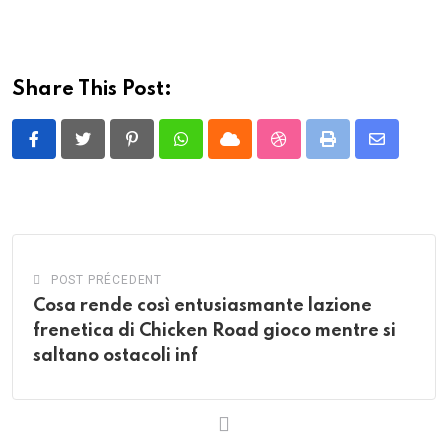
Share This Post:
Pinterest
Whatsapp
Cloud
StumbleUpon
Print
Share
via
Email
POST PRÉCEDENT
Cosa rende così entusiasmante lazione
frenetica di Chicken Road gioco mentre si
saltano ostacoli inf