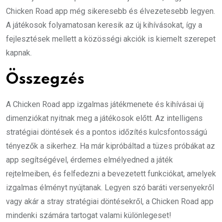
Chicken Road app még sikeresebb és élvezetesebb legyen.
A játékosok folyamatosan keresik az új kihívásokat, így a
fejlesztések mellett a közösségi akciók is kiemelt szerepet
kapnak.
Összegzés
A Chicken Road app izgalmas játékmenete és kihívásai új
dimenziókat nyitnak meg a játékosok előtt. Az intelligens
stratégiai döntések és a pontos időzítés kulcsfontosságú
tényezők a sikerhez. Ha már kipróbáltad a tüzes próbákat az
app segítségével, érdemes elmélyedned a játék
rejtelmeiben, és felfedezni a bevezetett funkciókat, amelyek
izgalmas élményt nyújtanak. Legyen szó baráti versenyekről
vagy akár a stray stratégiai döntésekről, a Chicken Road app
mindenki számára tartogat valami különlegeset!