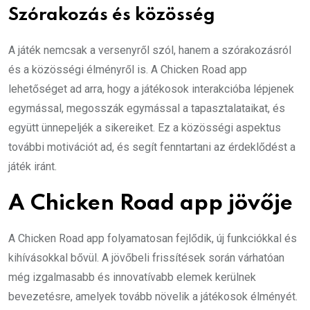
Szórakozás és közösség
A játék nemcsak a versenyről szól, hanem a szórakozásról
és a közösségi élményről is. A Chicken Road app
lehetőséget ad arra, hogy a játékosok interakcióba lépjenek
egymással, megosszák egymással a tapasztalataikat, és
együtt ünnepeljék a sikereiket. Ez a közösségi aspektus
további motivációt ad, és segít fenntartani az érdeklődést a
játék iránt.
A Chicken Road app jövője
A Chicken Road app folyamatosan fejlődik, új funkciókkal és
kihívásokkal bővül. A jövőbeli frissítések során várhatóan
még izgalmasabb és innovatívabb elemek kerülnek
bevezetésre, amelyek tovább növelik a játékosok élményét.