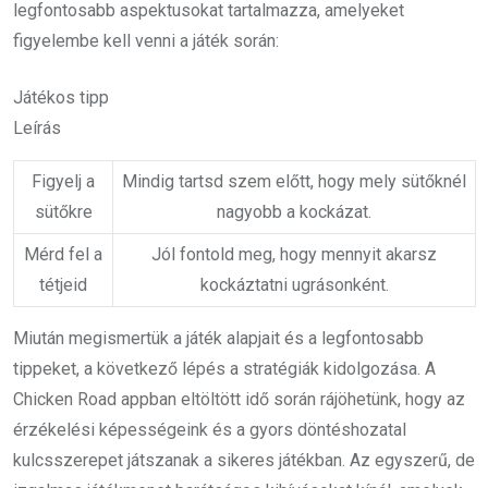
legfontosabb aspektusokat tartalmazza, amelyeket
figyelembe kell venni a játék során:
Játékos tipp
Leírás
Figyelj a
Mindig tartsd szem előtt, hogy mely sütőknél
sütőkre
nagyobb a kockázat.
Mérd fel a
Jól fontold meg, hogy mennyit akarsz
tétjeid
kockáztatni ugrásonként.
Miután megismertük a játék alapjait és a legfontosabb
tippeket, a következő lépés a stratégiák kidolgozása. A
Chicken Road appban eltöltött idő során rájöhetünk, hogy az
érzékelési képességeink és a gyors döntéshozatal
kulcsszerepet játszanak a sikeres játékban. Az egyszerű, de