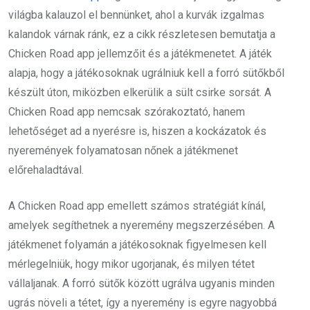
világba kalauzol el bennünket, ahol a kurvák izgalmas
kalandok várnak ránk, ez a cikk részletesen bemutatja a
Chicken Road app jellemzőit és a játékmenetet. A játék
alapja, hogy a játékosoknak ugrálniuk kell a forró sütőkből
készült úton, miközben elkerülik a sült csirke sorsát. A
Chicken Road app nemcsak szórakoztató, hanem
lehetőséget ad a nyerésre is, hiszen a kockázatok és
nyeremények folyamatosan nőnek a játékmenet
előrehaladtával.
A Chicken Road app emellett számos stratégiát kínál,
amelyek segíthetnek a nyeremény megszerzésében. A
játékmenet folyamán a játékosoknak figyelmesen kell
mérlegelniük, hogy mikor ugorjanak, és milyen tétet
vállaljanak. A forró sütők között ugrálva ugyanis minden
ugrás növeli a tétet, így a nyeremény is egyre nagyobbá