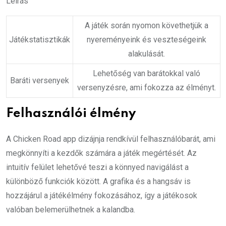
Leírás
A játék során nyomon követhetjük a
Játékstatisztikák
nyereményeink és veszteségeink
alakulását.
Lehetőség van barátokkal való
Baráti versenyek
versenyzésre, ami fokozza az élményt.
Felhasználói élmény
A Chicken Road app dizájnja rendkívül felhasználóbarát, ami
megkönnyíti a kezdők számára a játék megértését. Az
intuitív felület lehetővé teszi a könnyed navigálást a
különböző funkciók között. A grafika és a hangsáv is
hozzájárul a játékélmény fokozásához, így a játékosok
valóban belemerülhetnek a kalandba.