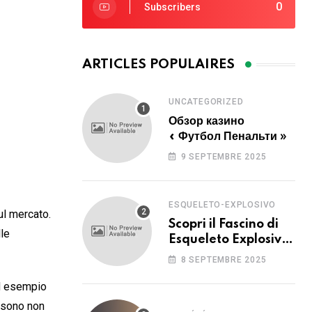
0
Subscribers
ARTICLES POPULAIRES
UNCATEGORIZED
Обзор казино
« Футбол Пенальти »
9 SEPTEMBRE 2025
ESQUELETO-EXPLOSIVO
ul mercato.
Scopri il Fascino di
lle
Esqueleto Explosivo
2 La Rivoluzione dei
8 SEPTEMBRE 2025
Giochi Slot
ad esempio
ossono non