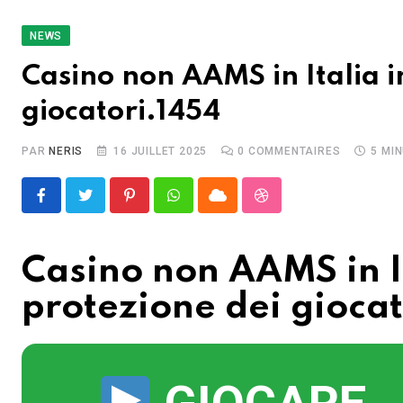
NEWS
Casino non AAMS in Italia i
giocatori.1454
PAR
NERIS
16 JUILLET 2025
0
COMMENTAIRES
5 MI
Pinterest
Whatsapp
Cloud
StumbleUpon
Casino non AAMS in It
protezione dei giocat