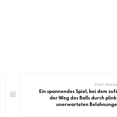
POST SUIVA
Ein spannendes Spiel, bei dem zufä
der Weg des Balls durch plink
unerwarteten Belohnunge