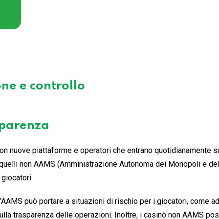
e e controllo
asparenza
e, con nuove piattaforme e operatori che entrano quotidianamente s
lare, quelli non AAMS (Amministrazione Autonoma dei Monopoli e de
giocatori.
’AAMS può portare a situazioni di rischio per i giocatori, come 
sulla trasparenza delle operazioni. Inoltre, i casinò non AAMS p