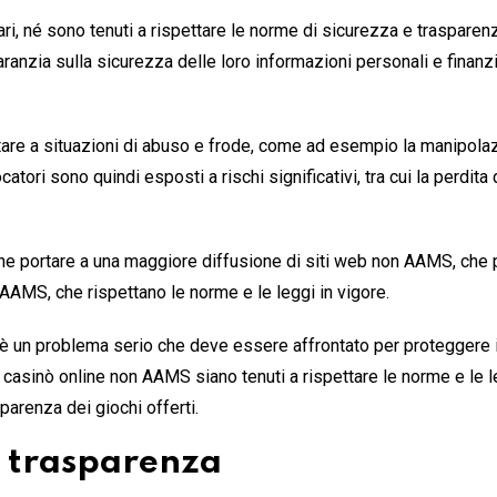
ri, né sono tenuti a rispettare le norme di sicurezza e traspare
garanzia sulla sicurezza delle loro informazioni personali e finanzi
tare a situazioni di abuso e frode, come ad esempio la manipola
ocatori sono quindi esposti a rischi significativi, tra cui la perdita 
che portare a una maggiore diffusione di siti web non AAMS, ch
 AAMS, che rispettano le norme e le leggi in vigore.
è un problema serio che deve essere affrontato per proteggere i
i casinò online non AAMS siano tenuti a rispettare le norme e le l
sparenza dei giochi offerti.
la trasparenza