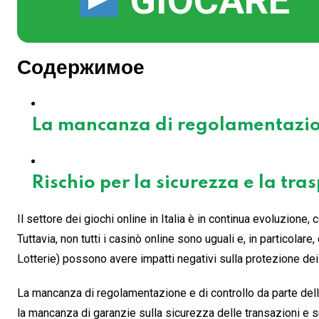
GIOCARE
Содержимое
La mancanza di regolamentazion
Rischio per la sicurezza e la tr
Il settore dei giochi online in Italia è in continua evoluzion
Tuttavia, non tutti i casinò online sono uguali e, in partico
Lotterie) possono avere impatti negativi sulla protezione dei 
La mancanza di regolamentazione e di controllo da parte dell
la mancanza di garanzie sulla sicurezza delle transazioni e 