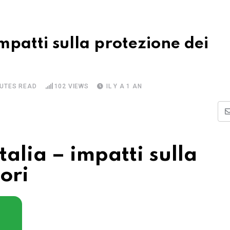
mpatti sulla protezione dei
NUTES READ
102
VIEWS
IL Y A 1 AN
alia – impatti sulla
ori