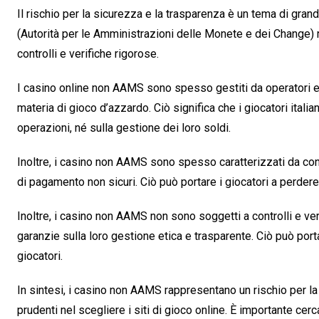
Il rischio per la sicurezza e la trasparenza è un tema di gran
(Autorità per le Amministrazioni delle Monete e dei Change) 
controlli e verifiche rigorose.
I casino online non AAMS sono spesso gestiti da operatori est
materia di gioco d’azzardo. Ciò significa che i giocatori itali
operazioni, né sulla gestione dei loro soldi.
Inoltre, i casino non AAMS sono spesso caratterizzati da co
di pagamento non sicuri. Ciò può portare i giocatori a perder
Inoltre, i casino non AAMS non sono soggetti a controlli e verif
garanzie sulla loro gestione etica e trasparente. Ciò può por
giocatori.
In sintesi, i casino non AAMS rappresentano un rischio per la 
prudenti nel scegliere i siti di gioco online. È importante cerc