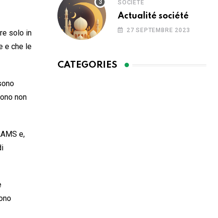
SOCIÉTÉ
Actualité société
27 SEPTEMBRE 2023
re solo in
e e che le
CATEGORIES
 sono
sono non
 AAMS e,
i
e
sono