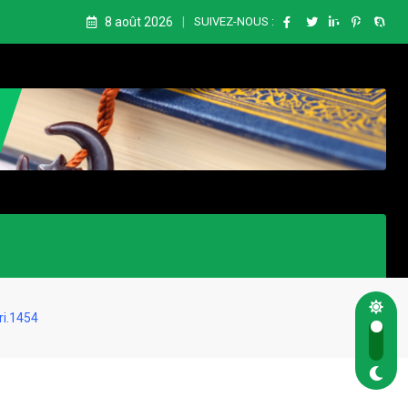
8 août 2026
SUIVEZ-NOUS :
FR
EN
AR
ri.1454