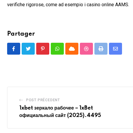
verifiche rigorose, come ad esempio i casino online AAMS.
Partager
Pinterest
Whatsapp
Cloud
StumbleUpon
Print
Share
via
Email
POST PRÉCEDENT
1xbet зеркало рабочее – 1xBet
официальный сайт (2025).4495