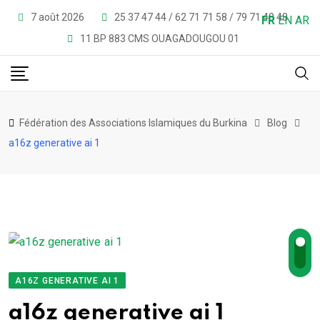
Skip
7 août 2026
25 37 47 44 / 62 71 71 58 / 79 71 48 48
FR
EN
AR
to
11 BP 883 CMS OUAGADOUGOU 01
content
Fédération des Associations Islamiques du Burkina
Blog
a16z generative ai 1
A16Z GENERATIVE AI 1
a16z generative ai 1