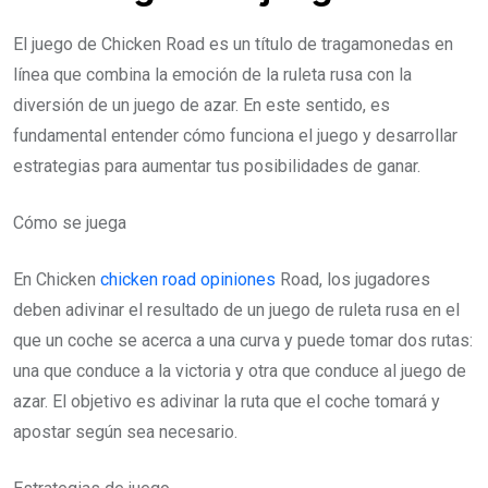
El juego de Chicken Road es un título de tragamonedas en
línea que combina la emoción de la ruleta rusa con la
diversión de un juego de azar. En este sentido, es
fundamental entender cómo funciona el juego y desarrollar
estrategias para aumentar tus posibilidades de ganar.
Cómo se juega
En Chicken
chicken road opiniones
Road, los jugadores
deben adivinar el resultado de un juego de ruleta rusa en el
que un coche se acerca a una curva y puede tomar dos rutas:
una que conduce a la victoria y otra que conduce al juego de
azar. El objetivo es adivinar la ruta que el coche tomará y
apostar según sea necesario.