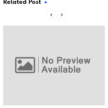
Related Post