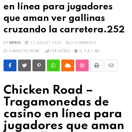
en línea para jugadores
que aman ver gallinas
cruzando la carretera.252
BY
NERIS
12 JUILLET 2025
0
COMMENTS
4 MINUTES READ
158
VIEWS
IL Y A 1 AN
Pinterest
Whatsapp
Cloud
StumbleUpon
Print
Share
via
Email
Chicken Road –
Tragamonedas de
casino en línea para
jugadores que aman