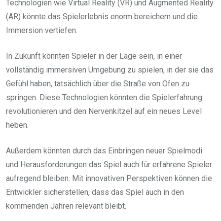
Technologien wie Virtual Reality (VR) und Augmented Reality
(AR) könnte das Spielerlebnis enorm bereichern und die
Immersion vertiefen.
In Zukunft könnten Spieler in der Lage sein, in einer
vollständig immersiven Umgebung zu spielen, in der sie das
Gefühl haben, tatsächlich über die Straße von Öfen zu
springen. Diese Technologien könnten die Spielerfahrung
revolutionieren und den Nervenkitzel auf ein neues Level
heben.
Außerdem könnten durch das Einbringen neuer Spielmodi
und Herausforderungen das Spiel auch für erfahrene Spieler
aufregend bleiben. Mit innovativen Perspektiven können die
Entwickler sicherstellen, dass das Spiel auch in den
kommenden Jahren relevant bleibt.