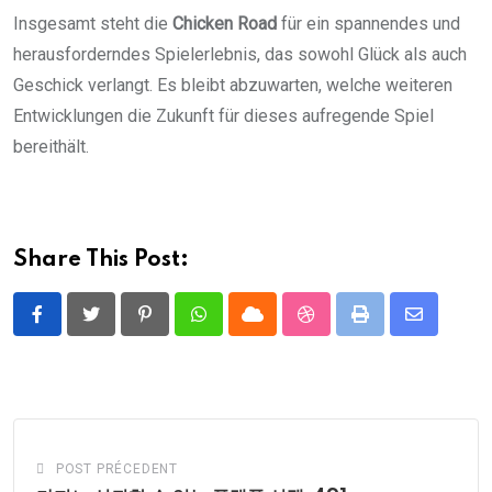
Insgesamt steht die
Chicken Road
für ein spannendes und
herausforderndes Spielerlebnis, das sowohl Glück als auch
Geschick verlangt. Es bleibt abzuwarten, welche weiteren
Entwicklungen die Zukunft für dieses aufregende Spiel
bereithält.
Share This Post:
Pinterest
Whatsapp
Cloud
StumbleUpon
Print
Share
via
Email
POST PRÉCEDENT