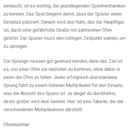
eintaucht, ist es wichtig, die grundlegenden Spielmechaniken
zu kennen. Das Spiel beginnt damit, dass der Spieler seine
Einsätze platziert. Danach wird das Huhn, das die Hauptfigur
ist, durch eine gefährliche Straße mit zahlreichen Öfen
gelotst. Der Spieler muss den richtigen Zeitpunkt wählen, um
zu springen.
Die Sprünge müssen gut getimed werden, denn das Ziel ist
es, von einer Ofen zur nächsten zu kommen, ohne dabei in
einen der Öfen zu fallen. Jeder erfolgreich überstandene
Sprung führt zu einem höheren Multiplikator für den Einsatz,
was die Absicht des Spiels ist: Je länger du durchhältst,
desto größer wird dein Gewinn. Hier ist eine Tabelle, die die
verschiedenen Multiplikatoren darstellt:
Ofennummer