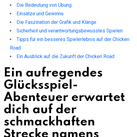
Die Bedeutung von Übung
Einsätze und Gewinne
Die Faszination der Grafik und Klänge
Sicherheit und verantwortungsbewusstes Spielen
Tipps für ein besseres Spielerlebnis auf der Chicken
Road
Ein Ausblick auf die Zukunft der Chicken Road
Ein aufregendes
Glücksspiel-
Abenteuer erwartet
dich auf der
schmackhaften
Strecke namens