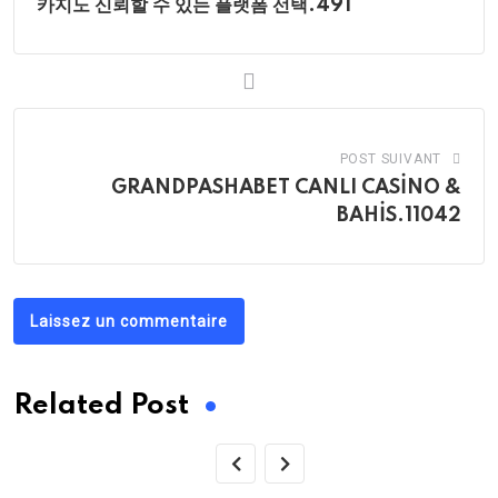
카지노 신뢰할 수 있는 플랫폼 선택.491
POST SUIVANT
GRANDPASHABET CANLI CASİNO &
BAHİS.11042
Laissez un commentaire
Related Post