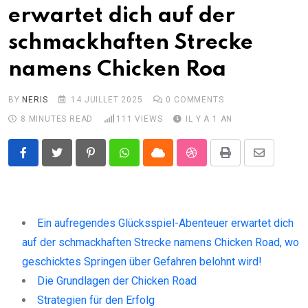
erwartet dich auf der
schmackhaften Strecke
namens Chicken Roa
BY
NERIS
14 JUILLET 2025
0
COMMENTS
8 MINUTES READ
111
VIEWS
IL Y A 1 AN
Pinterest
Whatsapp
Cloud
StumbleUpon
Print
Share
via
Email
Ein aufregendes Glücksspiel-Abenteuer erwartet dich
auf der schmackhaften Strecke namens Chicken Road, wo
geschicktes Springen über Gefahren belohnt wird!
Die Grundlagen der Chicken Road
Strategien für den Erfolg