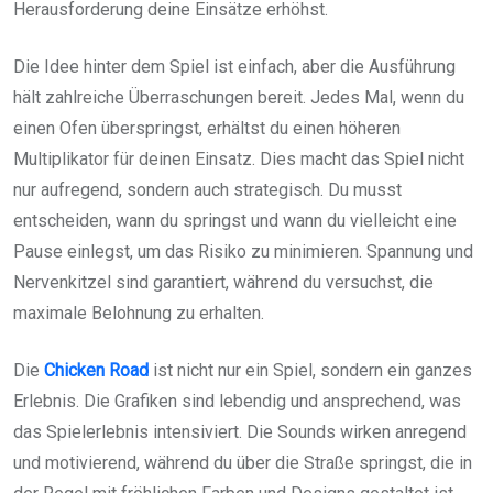
Herausforderung deine Einsätze erhöhst.
Die Idee hinter dem Spiel ist einfach, aber die Ausführung
hält zahlreiche Überraschungen bereit. Jedes Mal, wenn du
einen Ofen überspringst, erhältst du einen höheren
Multiplikator für deinen Einsatz. Dies macht das Spiel nicht
nur aufregend, sondern auch strategisch. Du musst
entscheiden, wann du springst und wann du vielleicht eine
Pause einlegst, um das Risiko zu minimieren. Spannung und
Nervenkitzel sind garantiert, während du versuchst, die
maximale Belohnung zu erhalten.
Die
Chicken Road
ist nicht nur ein Spiel, sondern ein ganzes
Erlebnis. Die Grafiken sind lebendig und ansprechend, was
das Spielerlebnis intensiviert. Die Sounds wirken anregend
und motivierend, während du über die Straße springst, die in