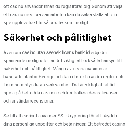
ett casino använder innan du registrerar dig. Genom att välja
ett casino med bra samarbeten kan du säkerställa att din
spelupplevelse blir så positiv som möjligt.
Säkerhet och pålitlighet
Även om
casino utan svensk licens bank id
erbjuder
spännande möjligheter, är det viktigt att också ta hänsyn till
säkerhet och pålitlighet. Många av dessa casinon är
baserade utanför Sverige och kan därför ha andra regler och
lagar som styr deras verksamhet. Det är viktigt att alltid
spela på betrodda casinon och kontrollera deras licenser
och användarrecensioner.
Se till att casinot använder SSL-kryptering för att skydda
dina personliga uppgifter och betalningar. Ett betrodat casino