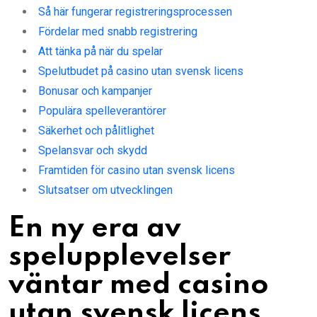
Så här fungerar registreringsprocessen
Fördelar med snabb registrering
Att tänka på när du spelar
Spelutbudet på casino utan svensk licens
Bonusar och kampanjer
Populära spelleverantörer
Säkerhet och pålitlighet
Spelansvar och skydd
Framtiden för casino utan svensk licens
Slutsatser om utvecklingen
En ny era av
spelupplevelser
väntar med casino
utan svensk licens