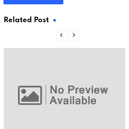
Related Post