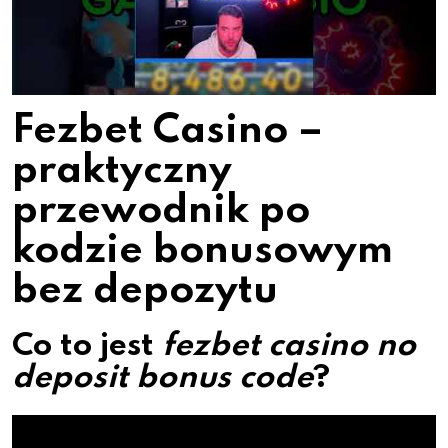
Fezbet Casino –
praktyczny
przewodnik po
kodzie bonusowym
bez depozytu
Co to jest
fezbet casino no
deposit bonus code
?