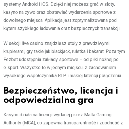
systemy Android i iOS. Dzięki niej możesz grać w sloty,
kasyno na żywo oraz obstawiać wydarzenia sportowe z
dowolnego miejsca. Aplikacja jest zoptymalizowana pod
kątem szybkiego ładowania oraz bezpiecznych transakcji.
W sekcji live casino znajdziesz stoły z prawdziwymi
krupierami, gry takie jak blackjack, ruletka i bakarat. Poza tym
Fezbet udostępnia zakłady sportowe – od piłki nożnej po
e‑sport. Wszystko to w jednym miejscu, z zachowaniem
wysokiego współczynnika RTP i niskiej latencji połączenia.
Bezpieczeństwo, licencja i
odpowiedzialna gra
Kasyno działa na licencji wydanej przez Malta Gaming
Authority (MGA), co zapewnia transparentność i zgodność z