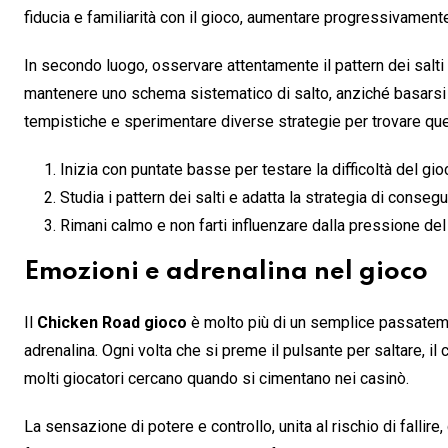
fiducia e familiarità con il gioco, aumentare progressivame
In secondo luogo, osservare attentamente il pattern dei salti d
mantenere uno schema sistematico di salto, anziché basarsi so
tempistiche e sperimentare diverse strategie per trovare quell
Inizia con puntate basse per testare la difficoltà del gio
Studia i pattern dei salti e adatta la strategia di conseg
Rimani calmo e non farti influenzare dalla pressione del
Emozioni e adrenalina nel gioco
Il
Chicken Road gioco
è molto più di un semplice passatemp
adrenalina. Ogni volta che si preme il pulsante per saltare, il
molti giocatori cercano quando si cimentano nei casinò.
La sensazione di potere e controllo, unita al rischio di fallire