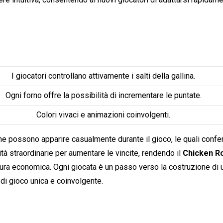
I giocatori controllano attivamente i salti della gallina.
Ogni forno offre la possibilità di incrementare le puntate.
Colori vivaci e animazioni coinvolgenti.
he possono apparire casualmente durante il gioco, le quali confe
à straordinarie per aumentare le vincite, rendendo il
Chicken R
ra economica. Ogni giocata è un passo verso la costruzione di 
di gioco unica e coinvolgente.