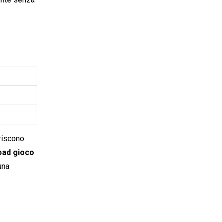
riscono
oad gioco
una