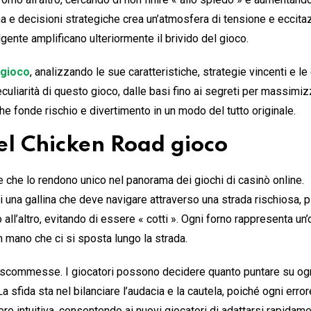
e decisioni strategiche crea un’atmosfera di tensione e eccita
gente amplificano ulteriormente il brivido del gioco.
 gioco
, analizzando le sue caratteristiche, strategie vincenti e l
culiarità di questo gioco, dalle basi fino ai segreti per massimiz
 che fonde rischio e divertimento in un modo del tutto originale.
del Chicken Road gioco
e che lo rendono unico nel panorama dei giochi di casinò online.
di una gallina che deve navigare attraverso una strada rischiosa, p
no all’altro, evitando di essere « cotti ». Ogni forno rappresenta un
ano che ci si sposta lungo la strada.
elle scommesse. I giocatori possono decidere quanto puntare su ogn
 sfida sta nel bilanciare l’audacia e la cautela, poiché ogni erro
sere intuitiva, consentendo ai nuovi giocatori di adattarsi rapida