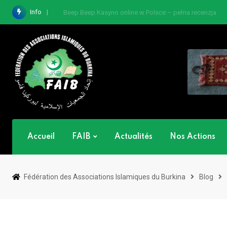
Skip
Info
Online kaszinó LVBet – Bónuszok és promóciók új ját
to
content
Accueil
FAIB
Actualités
Nos Actions
Fédération des Associations Islamiques du Burkina
Blog