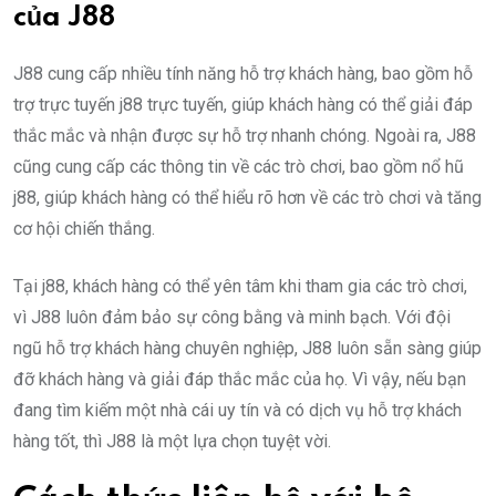
của J88
J88 cung cấp nhiều tính năng hỗ trợ khách hàng, bao gồm hỗ
trợ trực tuyến j88 trực tuyến, giúp khách hàng có thể giải đáp
thắc mắc và nhận được sự hỗ trợ nhanh chóng. Ngoài ra, J88
cũng cung cấp các thông tin về các trò chơi, bao gồm nổ hũ
j88, giúp khách hàng có thể hiểu rõ hơn về các trò chơi và tăng
cơ hội chiến thắng.
Tại j88, khách hàng có thể yên tâm khi tham gia các trò chơi,
vì J88 luôn đảm bảo sự công bằng và minh bạch. Với đội
ngũ hỗ trợ khách hàng chuyên nghiệp, J88 luôn sẵn sàng giúp
đỡ khách hàng và giải đáp thắc mắc của họ. Vì vậy, nếu bạn
đang tìm kiếm một nhà cái uy tín và có dịch vụ hỗ trợ khách
hàng tốt, thì J88 là một lựa chọn tuyệt vời.