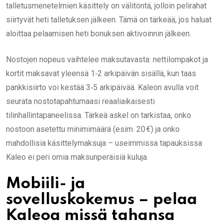
talletusmenetelmien käsittely on välitöntä, jolloin pelirahat
siirtyvät heti talletuksen jälkeen. Tämä on tärkeää, jos haluat
aloittaa pelaamisen heti bonuksen aktivoinnin jälkeen.
Nostojen nopeus vaihtelee maksutavasta: nettilompakot ja
kortit maksavat yleensä 1‑2 arkipäivän sisällä, kun taas
pankkisiirto voi kestää 3‑5 arkipäivää. Kaleon avulla voit
seurata nostotapahtumaasi reaaliaikaisesti
tilinhallintapaneelissa. Tärkeä askel on tarkistaa, onko
nostoon asetettu minimimäärä (esim. 20 €) ja onko
mahdollisia käsittelymaksuja – useimmissa tapauksissa
Kaleo ei peri omia maksunperäisiä kuluja.
Mobiili- ja
sovelluskokemus – pelaa
Kaleoa missä tahansa