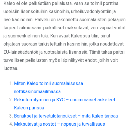
Kaleo ei ole pelkästään pelialusta, vaan se toimii porttina
useisiin lisensoituihin kasinoihin, urheiluvedonlyöntiin ja
live‑kasinoihin. Palvelu on rakennettu suomalaisten pelaajien
tarpeet silmissään: paikalliset maksutavat, verovapaat voitot
ja suomenkielinen tuki. Kun avaat Kaleossa tilin, sinut
ohjataan suoraan tarkistettuihin kasinoihin, jotka noudattavat
EU‑lainsäädäntöä ja ruotsalaista lisenssiä. Tämä takaa paitsi
turvallisen pelialustan myös läpinäkyvät ehdot, joihin voit
luottaa.
Miten Kaleo toimii suomalaisessa
nettikasinomaailmassa
Rekisteröityminen ja KYC – ensimmäiset askeleet
Kaleon parissa
Bonukset ja tervetulotarjoukset – mitä Kaleo tarjoaa
Maksutavat ja nostot – nopeus ja turvallisuus