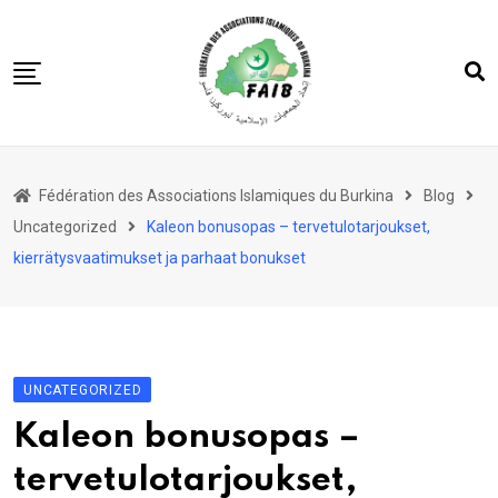
Skip
to
content
Accueil
Fédération des Associations Islamiques du Burkina
Blog
FAIB
Uncategorized
Kaleon bonusopas – tervetulotarjoukset,
Actualités
kierrätysvaatimukset ja parhaat bonukset
Nos Actions
Nos Projets
Les 5 Piliers
UNCATEGORIZED
Société
Kaleon bonusopas –
tervetulotarjoukset,