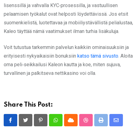
lisenssillä ja vahvalla KYC‑prosessilla, ja vastuullisen
pelaamisen työkalut ovat helposti löydettävissä. Jos etsit
suomenkielistä, luotettavaa ja mobiiliystävällistä pelialustaa,
Kaleo täyttää nämä vaatimukset ilman turhia lisäkuluja.
Voit tutustua tarkemmin palvelun kaikkiin ominaisuuksiin ja
erityisesti nykyaikaisiin bonuksiin
katso tämä sivusto
. Aloita
oma peli‑seikkailusi Kaleon kautta ja koe, miten sujuva,
turvallinen ja palkitseva nettikasino voi olla.
Share This Post:
Pinterest
Whatsapp
Cloud
StumbleUpon
Print
Share
via