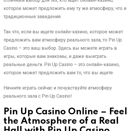
отличный выбор для тех, кто ищет онлайн-казино,
которое может предложить ему ту же атмосферу, что и
традиционные заведения.
Так что, если вы ищете онлайн-казино, которое может
предложить вам атмосферу реального зала, то Pin Up
Casino – это ваш выбор. Здесь вы можете играть в
игры, которые вам знакомы, и даже выиграть
реальные деньги. Pin Up Casino – это онлайн-казино,
которое может предложить вам то, что вы ищете.
Начните играть сейчас и почувствуйте атмосферу
реального зала с Pin Up Casino!
Pin Up Casino Online – Feel
the Atmosphere of a Real
Hall with Pin Up Casino