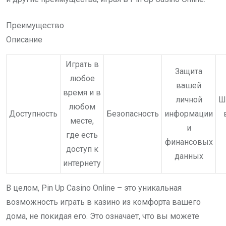
Преимущество
Описание
Играть в
Защита
любое
вашей
время и в
личной
Ш
любом
Доступность
Безопасность
информации
месте,
и
где есть
финансовых
доступ к
данных
интернету
В целом, Pin Up Casino Online – это уникальная
возможность играть в казино из комфорта вашего
дома, не покидая его. Это означает, что вы можете