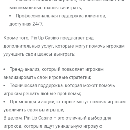
максимальные шансы выиграть;
Профессиональная поддержка клиентов,
доступная 24/7;
Кроме того, Pin Up Casino предлагает ряд
дополнительных услуг, которые могут помочь игрокам
улучшить свои шансы выиграть:
Тренд-анализ, который позволяет игрокам
анализировать свои игровые стратегии;
Техническая поддержка, которая может помочь
игрокам решать любые проблемы;
Промокоды и акции, которые могут помочь игрокам
увеличить свои выигрыши;
В целом, Pin Up Casino – это отличный выбор для
игроков, которые ищут уникальную игровую