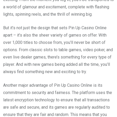
a world of glamour and excitement, complete with flashing
lights, spinning reels, and the thrill of winning big.
But it’s not just the design that sets Pin Up Casino Online
apart – it’s also the sheer variety of games on offer. With
over 1,000 titles to choose from, you’ll never be short of
options. From classic slots to table games, video poker, and
even live dealer games, there’s something for every type of
player. And with new games being added all the time, you’ll
always find something new and exciting to try.
Another major advantage of Pin Up Casino Online is its
commitment to security and fairness. The platform uses the
latest encryption technology to ensure that all transactions
are safe and secure, and its games are regularly audited to
ensure that they are fair and random. This means that you