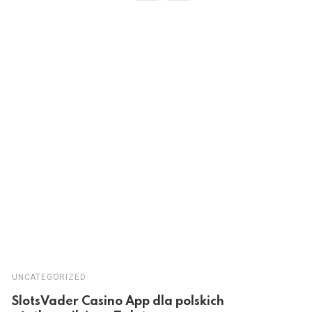
UNCATEGORIZED
SlotsVader Casino App dla polskich