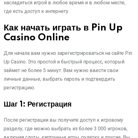
насладиться игрой в любое время и в любом месте,
где есть доступ к интернету.
Как начать играть в Pin Up
Casino Online
Для начала вам нужно зарегистрироваться на сайте Pin
Up Casino. Это простой и быстрый процесс, который
займет не более 5 минут. Вам нужно ввести свои
личные данные, выбрать пароль и подтвердить
регистрацию.
Шаг 1: Регистрация
После регистрации вы получите доступ к игровому
разделу, где можно выбрать из более 3 000 игроков,
включая слоты, карточные игры, рулетку и другие. Вы