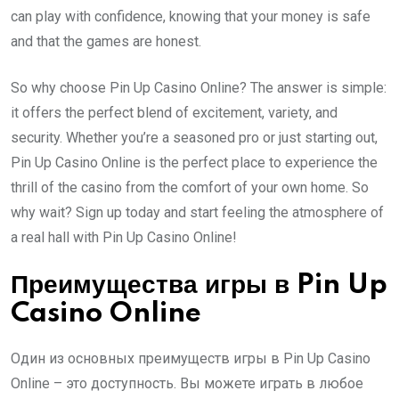
can play with confidence, knowing that your money is safe
and that the games are honest.
So why choose Pin Up Casino Online? The answer is simple:
it offers the perfect blend of excitement, variety, and
security. Whether you’re a seasoned pro or just starting out,
Pin Up Casino Online is the perfect place to experience the
thrill of the casino from the comfort of your own home. So
why wait? Sign up today and start feeling the atmosphere of
a real hall with Pin Up Casino Online!
Преимущества игры в Pin Up
Casino Online
Один из основных преимуществ игры в Pin Up Casino
Online – это доступность. Вы можете играть в любое