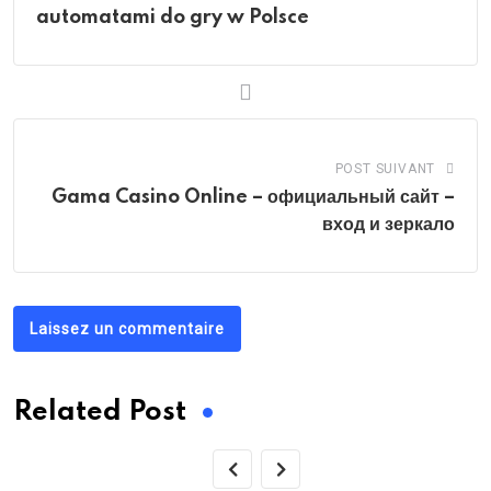
automatami do gry w Polsce
POST SUIVANT
Gama Casino Online – официальный сайт –
вход и зеркало
Laissez un commentaire
Related Post