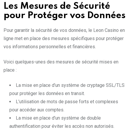
Les Mesures de Sécurité
pour Protéger vos Données
Pour garantir la sécurité de vos données, le Leon Casino en
ligne met en place des mesures spécifiques pour protéger
vos informations personnelles et financières.
Voici quelques-unes des mesures de sécurité mises en
place :
La mise en place d’un système de cryptage SSL/TLS
pour protéger les données en transit.
L’utilisation de mots de passe forts et complexes
pour accéder aux comptes.
La mise en place d’un système de double
authentification pour éviter les accès non autorisés.