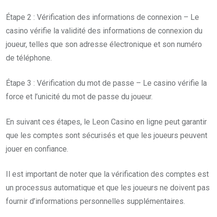
Étape 2 : Vérification des informations de connexion – Le
casino vérifie la validité des informations de connexion du
joueur, telles que son adresse électronique et son numéro
de téléphone.
Étape 3 : Vérification du mot de passe – Le casino vérifie la
force et l’unicité du mot de passe du joueur.
En suivant ces étapes, le Leon Casino en ligne peut garantir
que les comptes sont sécurisés et que les joueurs peuvent
jouer en confiance.
Il est important de noter que la vérification des comptes est
un processus automatique et que les joueurs ne doivent pas
fournir d’informations personnelles supplémentaires.