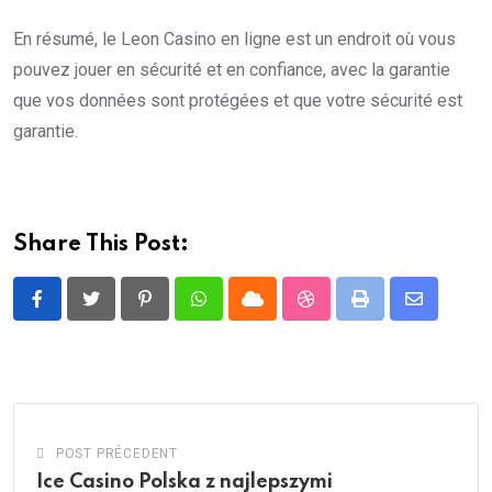
En résumé, le Leon Casino en ligne est un endroit où vous
pouvez jouer en sécurité et en confiance, avec la garantie
que vos données sont protégées et que votre sécurité est
garantie.
Share This Post:
Pinterest
Whatsapp
Cloud
StumbleUpon
Print
Share
via
Email
POST PRÉCEDENT
Ice Casino Polska z najlepszymi