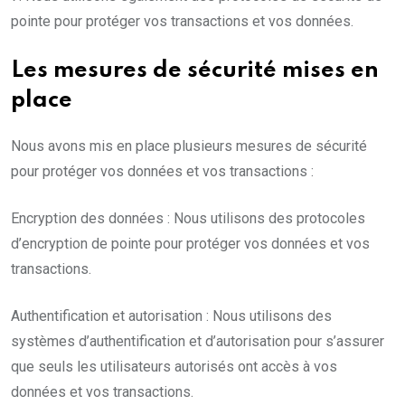
pointe pour protéger vos transactions et vos données.
Les mesures de sécurité mises en
place
Nous avons mis en place plusieurs mesures de sécurité
pour protéger vos données et vos transactions :
Encryption des données : Nous utilisons des protocoles
d’encryption de pointe pour protéger vos données et vos
transactions.
Authentification et autorisation : Nous utilisons des
systèmes d’authentification et d’autorisation pour s’assurer
que seuls les utilisateurs autorisés ont accès à vos
données et vos transactions.