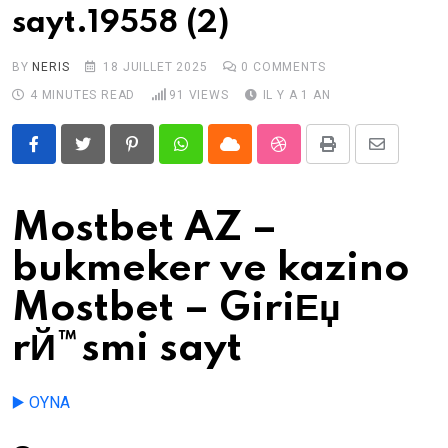
sayt.19558 (2)
BY
NERIS
18 JUILLET 2025
0
COMMENTS
4 MINUTES READ
91
VIEWS
IL Y A 1 AN
Pinterest
Whatsapp
Cloud
StumbleUpon
Print
Share
via
Email
Mostbet AZ –
bukmeker ve kazino
Mostbet – GiriЕџ
rЙ™smi sayt
▶️ OYNA