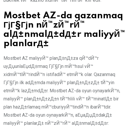
bukmek vЙ™ kazino xidmЙ™tlЙ™rini tЙ™klif edir.
Mostbet AZ-da qazanmaq
ГјГ§Гјn nЙ™zЙ™rЙ™
alД±nmalД±dД±r maliyyЙ™
planlarД±
Mostbet AZ maliyyЙ™ planД±nД±za qЙ™dЙ™r
uyДџunlaЕџdД±rmaq ГјГ§Гјn mЙ™hsul vЙ™
xidmЙ™tlЙ™rindЙ™n istifadЙ™ etmЙ™k olar. Qazanmaq
ГјГ§Гјn ilk adД±mda maliyyЙ™ planД±nД±zД± tЙ™yin
etmЙ™k lazД±mdД±r. Mostbet AZ-da oyun oynayarkЙ™n,
maliyyЙ™ planД±nД±zД±n tЙ™hlili vЙ™ tЙ™minatlД± bir
plan hazД±rlamaq mЙ™cburiyyЙ™tindЙ™n ibarЙ™tdir.
Mostbet AZ-da oyun oynayarkЙ™n, aЕџaДџД±dakД±
maliyyЙ™ planlarД± nЙ™zЙ™rЙ™ alД±nmalД±dД±r: