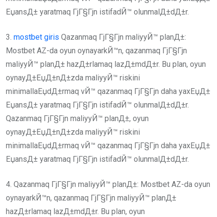
ЕџansД± yaratmaq ГјГ§Гјn istifadЙ™ olunmalД±dД±r.
3.
mostbet giris
Qazanmaq ГјГ§Гјn maliyyЙ™ planД±:
Mostbet AZ-da oyun oynayarkЙ™n, qazanmaq ГјГ§Гјn
maliyyЙ™ planД± hazД±rlamaq lazД±mdД±r. Bu plan, oyun
oynayД±ЕџД±nД±zda maliyyЙ™ riskini
minimallaЕџdД±rmaq vЙ™ qazanmaq ГјГ§Гјn daha yaxЕџД±
ЕџansД± yaratmaq ГјГ§Гјn istifadЙ™ olunmalД±dД±r.
Qazanmaq ГјГ§Гјn maliyyЙ™ planД±, oyun
oynayД±ЕџД±nД±zda maliyyЙ™ riskini
minimallaЕџdД±rmaq vЙ™ qazanmaq ГјГ§Гјn daha yaxЕџД±
ЕџansД± yaratmaq ГјГ§Гјn istifadЙ™ olunmalД±dД±r.
4. Qazanmaq ГјГ§Гјn maliyyЙ™ planД±: Mostbet AZ-da oyun
oynayarkЙ™n, qazanmaq ГјГ§Гјn maliyyЙ™ planД±
hazД±rlamaq lazД±mdД±r. Bu plan, oyun