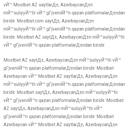
vЙ™ Mostbet AZ saytlarД±, AzerbaycanД±n
mЙ™suliyyЙ™tli vЙ™ gГјvenilЙ™n qazan platformalarД±ndan
biridir. Mostbet.com saytД±, AzerbaycanД±n
mЙ™suliyyЙ™tli vЙ™ gГјvenilЙ™n qazan platformalarД±ndan
biridir. Mostbet AZ saytД±, AzerbaycanД±n mЙ™suliyyЙ™tli
vЙ™ gГјvenilЙ™n qazan platformalarД±ndan biridir.
Mostbet AZ saytД±, AzerbaycanД±n mЙ™suliyyЙ™tli vЙ™
gГјvenilЙ™n qazan platformalarД±ndan biridir. Mostbet
Azerbaycan vЙ™ Mostbet AZ saytlarД±, AzerbaycanД±n
mЙ™suliyyЙ™tli vЙ™ gГјvenilЙ™n qazan platformalarД±ndan
biridir. Mostbet saytД±, AzerbaycanД±n mЙ™suliyyЙ™tli
vЙ™ gГјvenilЙ™n qazan platformalarД±ndan biridir. Mostbet
AZ saytД±, AzerbaycanД±n mЙ™suliyyЙ™tli vЙ™
gГјvenilЙ™n qazan platformalarД±ndan biridir. Mostbet
Azerbaycan vЙ™ Mostbet AZ saytlarД±, AzerbaycanД±n