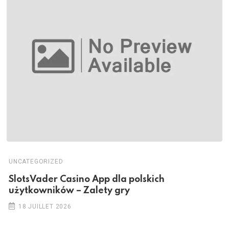
UNCATEGORIZED
SlotsVader Casino App dla polskich
użytkowników – Zalety gry
18 JUILLET 2026