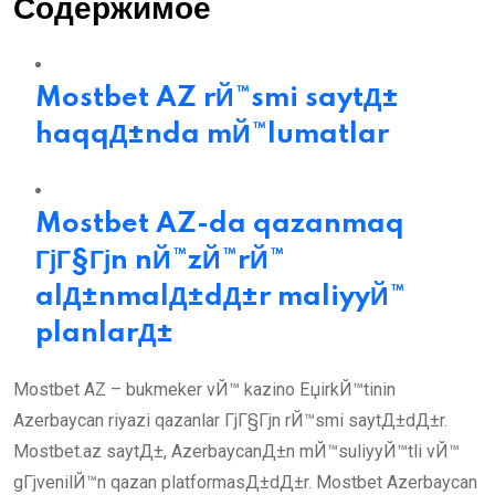
Содержимое
Mostbet AZ rЙ™smi saytД±
haqqД±nda mЙ™lumatlar
Mostbet AZ-da qazanmaq
ГјГ§Гјn nЙ™zЙ™rЙ™
alД±nmalД±dД±r maliyyЙ™
planlarД±
Mostbet AZ – bukmeker vЙ™ kazino ЕџirkЙ™tinin
Azerbaycan riyazi qazanlar ГјГ§Гјn rЙ™smi saytД±dД±r.
Mostbet.az saytД±, AzerbaycanД±n mЙ™suliyyЙ™tli vЙ™
gГјvenilЙ™n qazan platformasД±dД±r. Mostbet Azerbaycan