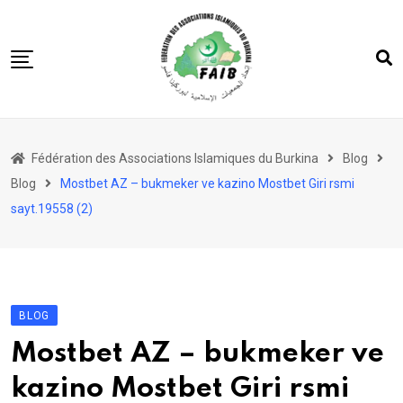
Skip
to
content
Accueil
Fédération des Associations Islamiques du Burkina
Blog
FAIB
Blog
Mostbet AZ – bukmeker ve kazino Mostbet Giri rsmi
Actualités
sayt.19558 (2)
Nos Actions
Nos Projets
Les 5 Piliers
BLOG
Société
Mostbet AZ – bukmeker ve
kazino Mostbet Giri rsmi