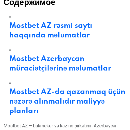
Содержимое
Mostbet AZ rəsmi saytı
haqqında məlumatlar
Mostbet Azerbaycan
müraciətçilərinə məlumatlar
Mostbet AZ-da qazanmaq üçün
nəzərə alınmalıdır maliyyə
planları
Mostbet AZ – bukmeker və kazino şirkətinin Azerbaycan