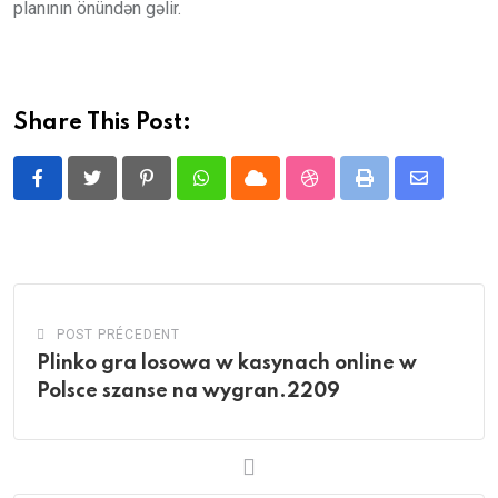
planının önündən gəlir.
Share This Post:
Pinterest
Whatsapp
Cloud
StumbleUpon
Print
Share
via
Email
POST PRÉCEDENT
Plinko gra losowa w kasynach online w
Polsce szanse na wygran.2209