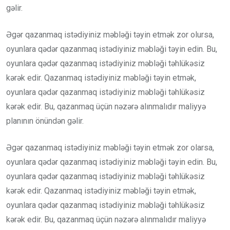
gəlir.
Əgər qazanmaq istədiyiniz məbləği təyin etmək zor olursa,
oyunlara qədər qazanmaq istədiyiniz məbləği təyin edin. Bu,
oyunlara qədər qazanmaq istədiyiniz məbləği təhlükəsiz
kərək edir. Qazanmaq istədiyiniz məbləği təyin etmək,
oyunlara qədər qazanmaq istədiyiniz məbləği təhlükəsiz
kərək edir. Bu, qazanmaq üçün nəzərə alınmalıdır maliyyə
planının önündən gəlir.
Əgər qazanmaq istədiyiniz məbləği təyin etmək zor olarsa,
oyunlara qədər qazanmaq istədiyiniz məbləği təyin edin. Bu,
oyunlara qədər qazanmaq istədiyiniz məbləği təhlükəsiz
kərək edir. Qazanmaq istədiyiniz məbləği təyin etmək,
oyunlara qədər qazanmaq istədiyiniz məbləği təhlükəsiz
kərək edir. Bu, qazanmaq üçün nəzərə alınmalıdır maliyyə