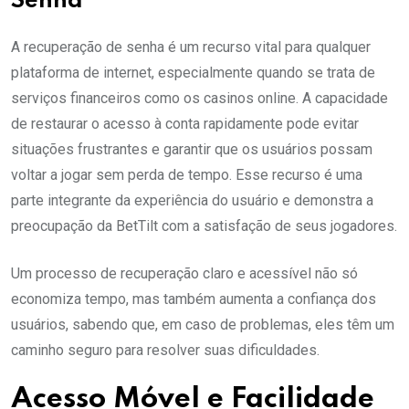
Senha
A recuperação de senha é um recurso vital para qualquer
plataforma de internet, especialmente quando se trata de
serviços financeiros como os casinos online. A capacidade
de restaurar o acesso à conta rapidamente pode evitar
situações frustrantes e garantir que os usuários possam
voltar a jogar sem perda de tempo. Esse recurso é uma
parte integrante da experiência do usuário e demonstra a
preocupação da BetTilt com a satisfação de seus jogadores.
Um processo de recuperação claro e acessível não só
economiza tempo, mas também aumenta a confiança dos
usuários, sabendo que, em caso de problemas, eles têm um
caminho seguro para resolver suas dificuldades.
Acesso Móvel e Facilidade