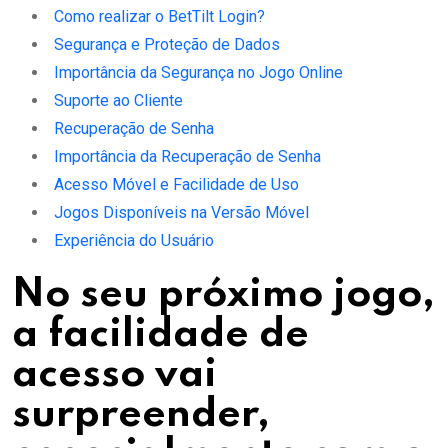
Como realizar o BetTilt Login?
Segurança e Proteção de Dados
Importância da Segurança no Jogo Online
Suporte ao Cliente
Recuperação de Senha
Importância da Recuperação de Senha
Acesso Móvel e Facilidade de Uso
Jogos Disponíveis na Versão Móvel
Experiência do Usuário
No seu próximo jogo,
a facilidade de
acesso vai
surpreender,