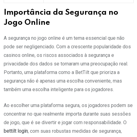
Importância da Segurança no
Jogo Online
A segurança no jogo online é um tema essencial que não
pode ser negligenciado. Com a crescente popularidade dos
casinos online, os riscos associados à segurança e
privacidade dos dados se tornaram uma preocupação real.
Portanto, uma plataforma como a BetTilt que prioriza a
segurança não é apenas uma escolha conveniente, mas
também uma escolha inteligente para os jogadores.
Ao escolher uma plataforma segura, os jogadores podem se
concentrar no que realmente importa durante suas sessões
de jogo, que é se divertir e jogar com responsabilidade. O
bettilt login
, com suas robustas medidas de segurança,