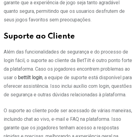
garante que a experiência de jogo seja tanto agradável
quanto segura, permitindo que os usuarios desfrutem de
seus jogos favoritos sem preocupações.
Suporte ao Cliente
Além das funcionalidades de segurança e do processo de
login fácil, o suporte ao cliente da BetTilt é outro ponto forte
da plataforma. Caso os jogadores encontrem problemas ao
usar o
bettilt login
, a equipe de suporte está disponível para
oferecer assistência. Isso inclui auxílio com login, questões
de segurança e outras dúvidas relacionadas à plataforma.
O suporte ao cliente pode ser acessado de várias maneiras,
incluindo chat ao vivo, e-mail e FAQ na plataforma. Isso
garante que os jogadores tenham acesso a respostas
rápidas e precisas, melhorando a experiência geral na