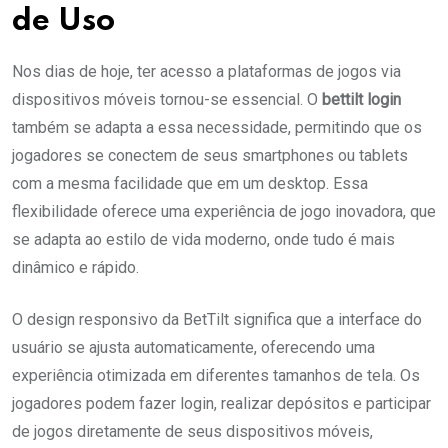
de Uso
Nos dias de hoje, ter acesso a plataformas de jogos via
dispositivos móveis tornou-se essencial. O
bettilt login
também se adapta a essa necessidade, permitindo que os
jogadores se conectem de seus smartphones ou tablets
com a mesma facilidade que em um desktop. Essa
flexibilidade oferece uma experiência de jogo inovadora, que
se adapta ao estilo de vida moderno, onde tudo é mais
dinâmico e rápido.
O design responsivo da BetTilt significa que a interface do
usuário se ajusta automaticamente, oferecendo uma
experiência otimizada em diferentes tamanhos de tela. Os
jogadores podem fazer login, realizar depósitos e participar
de jogos diretamente de seus dispositivos móveis,