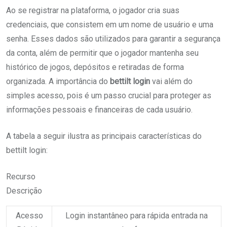
Ao se registrar na plataforma, o jogador cria suas
credenciais, que consistem em um nome de usuário e uma
senha. Esses dados são utilizados para garantir a segurança
da conta, além de permitir que o jogador mantenha seu
histórico de jogos, depósitos e retiradas de forma
organizada. A importância do
bettilt login
vai além do
simples acesso, pois é um passo crucial para proteger as
informações pessoais e financeiras de cada usuário.
A tabela a seguir ilustra as principais características do
bettilt login:
Recurso
Descrição
Acesso
Login instantâneo para rápida entrada na