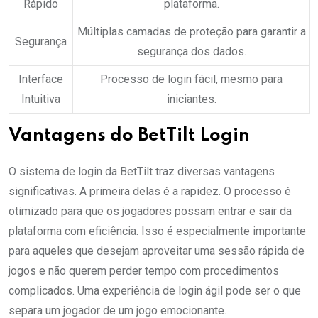
Rápido
plataforma.
Múltiplas camadas de proteção para garantir a
Segurança
segurança dos dados.
Interface
Processo de login fácil, mesmo para
Intuitiva
iniciantes.
Vantagens do BetTilt Login
O sistema de login da BetTilt traz diversas vantagens
significativas. A primeira delas é a rapidez. O processo é
otimizado para que os jogadores possam entrar e sair da
plataforma com eficiência. Isso é especialmente importante
para aqueles que desejam aproveitar uma sessão rápida de
jogos e não querem perder tempo com procedimentos
complicados. Uma experiência de login ágil pode ser o que
separa um jogador de um jogo emocionante.