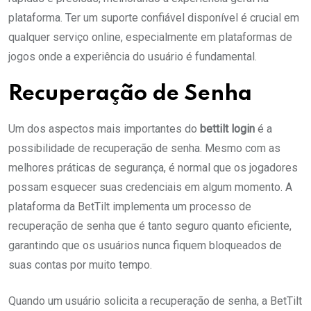
plataforma. Ter um suporte confiável disponível é crucial em
qualquer serviço online, especialmente em plataformas de
jogos onde a experiência do usuário é fundamental.
Recuperação de Senha
Um dos aspectos mais importantes do
bettilt login
é a
possibilidade de recuperação de senha. Mesmo com as
melhores práticas de segurança, é normal que os jogadores
possam esquecer suas credenciais em algum momento. A
plataforma da BetTilt implementa um processo de
recuperação de senha que é tanto seguro quanto eficiente,
garantindo que os usuários nunca fiquem bloqueados de
suas contas por muito tempo.
Quando um usuário solicita a recuperação de senha, a BetTilt