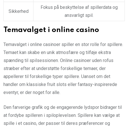
Fokus på beskyttelse af spillerdata og
Sikkerhed
ansvarligt spil.
Temavalget i online casino
Temavalget i online casinoer spiller en stor rolle for spillere.
Temaet kan skabe en unik atmosfære og tilføje ekstra
spænding til spilsessionen. Online casinoer uden rofus
stræber efter at understøtte forskellige temaer, der
appellerer til forskellige typer spillere. Uanset om det
handler om klassiske fruit slots eller fantasy-inspirerede
eventyr, er der noget for alle.
Den farverige grafik og de engagerende lydspor bidrager til
at fordybe spilleren i spiloplevelsen. Spillere kan vælge at
spille i et casino, der passer til deres præferencer og