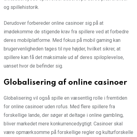
og spillehistorik.
Derudover forbereder online casinoer sig på at
imødekomme de stigende krav fra spillere ved at forbedre
deres mobilplatforme. Med fokus på mobil gaming kan
brugervenligheden tages til nye højder, hvilket sikrer, at
spillere kan få det maksimale ud af deres spiloplevelse,
uanset hvor de befinder sig.
Globalisering af online casinoer
Globalisering vil også spille en væsentlig rolle i fremtiden
for online casinoer uden rofus. Med flere spillere fra
forskellige lande, der søger at deltage i online gambling,
bliver markedet mere konkurrencedygtigt. Casinoer skal
være opmærksomme på forskellige regler og kulturforskelle