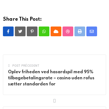
Share This Post:
Pinterest
Whatsapp
Cloud
StumbleUpon
Print
Share
via
Email
POST PRÉCEDENT
Oplev friheden ved hasardspil med 95%
tilbagebetalingsrate – casino uden rofus
sætter standarden for