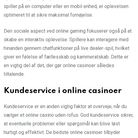
spiller på en computer eller en mobil enhed, er oplevelsen
optimeret til at sikre maksimal fornøjelse.
Den sociale aspect ved online gaming fokuserer også på at
skabe en interaktiv oplevelse. Spillere kan interagere med
hinanden gennem chatfunktioner på live dealer-spil, hvilket
giver en følelse af fællesskab og kammeratskab. Dette er
en vigtig del af det, der gør online casinoer således
tiltalende.
Kundeservice i online casinoer
Kundeservice er en anden vigtig faktor at overveje, når du
vælger et online casino uden rofus. God kundeservice sikrer,
at eventuelle problemer eller spørgsmål kan blive løst
hurtigt og effektivt. De bedste online casinoer tilbyder