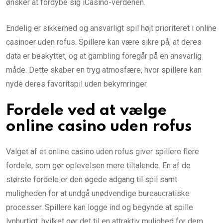
ønsker at fordybe sig iCasino-verdenen.
Endelig er sikkerhed og ansvarligt spil højt prioriteret i online
casinoer uden rofus. Spillere kan være sikre på, at deres
data er beskyttet, og at gambling foregår på en ansvarlig
måde. Dette skaber en tryg atmosfære, hvor spillere kan
nyde deres favoritspil uden bekymringer.
Fordele ved at vælge
online casino uden rofus
Valget af et online casino uden rofus giver spillere flere
fordele, som gør oplevelsen mere tiltalende. En af de
største fordele er den øgede adgang til spil samt
muligheden for at undgå unødvendige bureaucratiske
processer. Spillere kan logge ind og begynde at spille
lynhurtigt, hvilket gør det til en attraktiv mulighed for dem,