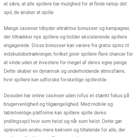
at sikre, at alle spillere har mulighed for at finde netop det
spil, de ønsker at spille.
Mange casinoer tilbyder attraktive bonusser og kampagner,
der tiltrækker nye spillere og holder eksisterende spillere
engagerede. Disse bonusser kan variere fra gratis spins til
indskudsbetrækninger, hvilket giver spillere flere chancer for
at vinde uden at investere for meget af deres egne penge.
Dette skaber en dynamisk og underholdende atmosfære,
hvor spillere kan udforske forskellige spillestile.
Desuden har online casinoer uden rofus et stærkt fokus på
brugervenlighed og tilgængelighed. Med mobile og
tabletvenlige platforme kan spillere spille deres
yndlingsspil hvor som helst og når som helst. Dette gør
oplevelsen endnu mere bekvem og tiltalende for alle, der