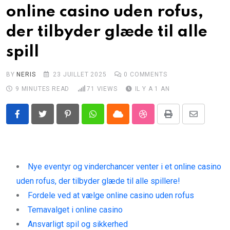
online casino uden rofus,
der tilbyder glæde til alle
spill
BY
NERIS
23 JUILLET 2025
0
COMMENTS
9 MINUTES READ
71
VIEWS
IL Y A 1 AN
Pinterest
Whatsapp
Cloud
StumbleUpon
Print
Share
via
Email
Nye eventyr og vinderchancer venter i et online casino
uden rofus, der tilbyder glæde til alle spillere!
Fordele ved at vælge online casino uden rofus
Temavalget i online casino
Ansvarligt spil og sikkerhed