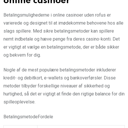
online casinoer
Betalingsmulighederne i online casinoer uden rofus er
varierede og designet til at imødekomme behovene hos alle
slags spillere. Med sikre betalingsmetoder kan spillere
nemt indbetale og hæve penge fra deres casino-konti. Det
er vigtigt at vælge en betalingsmetode, der er både sikker
og bekvem for dig.
Nogle af de mest populære betalingsmetoder inkluderer
kredit- og debitkort, e-wallets og bankoverførsler. Disse
metoder tilbyder forskellige niveauer af sikkerhed og
hurtighed, så det er vigtigt at finde den rigtige balance for din
spilleoplevelse.
BetalingsmetodeFordele