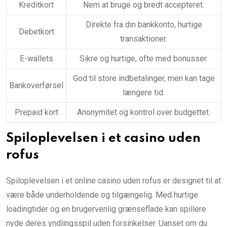
Kreditkort
Nem at bruge og bredt accepteret.
Direkte fra din bankkonto, hurtige
Debetkort
transaktioner.
E-wallets
Sikre og hurtige, ofte med bonusser.
God til store indbetalinger, men kan tage
Bankoverførsel
længere tid.
Prepaid kort
Anonymitet og kontrol over budgettet.
Spiloplevelsen i et casino uden
rofus
Spiloplevelsen i et online casino uden rofus er designet til at
være både underholdende og tilgængelig. Med hurtige
loadingtider og en brugervenlig grænseflade kan spillere
nyde deres yndlingsspil uden forsinkelser. Uanset om du