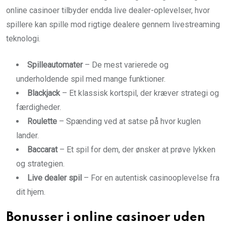
online casinoer tilbyder endda live dealer-oplevelser, hvor
spillere kan spille mod rigtige dealere gennem livestreaming
teknologi.
Spilleautomater
– De mest varierede og
underholdende spil med mange funktioner.
Blackjack
– Et klassisk kortspil, der kræver strategi og
færdigheder.
Roulette
– Spænding ved at satse på hvor kuglen
lander.
Baccarat
– Et spil for dem, der ønsker at prøve lykken
og strategien.
Live dealer spil
– For en autentisk casinooplevelse fra
dit hjem.
Bonusser i online casinoer uden