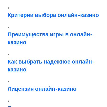
Критерии выбора онлайн-казино
Преимущества игры в онлайн-
казино
Как выбрать надежное онлайн-
казино
Лицензия онлайн-казино