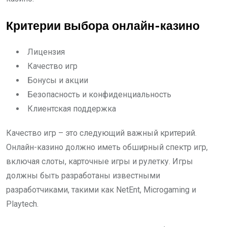
Критерии выбора онлайн-казино
Лицензия
Качество игр
Бонусы и акции
Безопасность и конфиденциальность
Клиентская поддержка
Качество игр – это следующий важный критерий.
Онлайн-казино должно иметь обширный спектр игр,
включая слоты, карточные игры и рулетку. Игры
должны быть разработаны известными
разработчиками, такими как NetEnt, Microgaming и
Playtech.