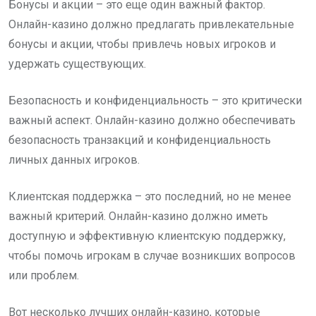
Бонусы и акции – это еще один важный фактор.
Онлайн-казино должно предлагать привлекательные
бонусы и акции, чтобы привлечь новых игроков и
удержать существующих.
Безопасность и конфиденциальность – это критически
важный аспект. Онлайн-казино должно обеспечивать
безопасность транзакций и конфиденциальность
личных данных игроков.
Клиентская поддержка – это последний, но не менее
важный критерий. Онлайн-казино должно иметь
доступную и эффективную клиентскую поддержку,
чтобы помочь игрокам в случае возникших вопросов
или проблем.
Вот несколько лучших онлайн-казино, которые