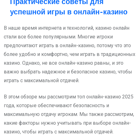
Практические советы для
успешной игры в онлайн-казино
В наше время интернета и технологий, казино онлайн
стали все более популярными. Многие игроки
предпочитают играть в онлайн-казино, потому что это
более удобно и комфортно, чем играть в традиционных
казино. Однако, не все онлайн-казино равны, и это
важно выбрать надежное и безопасное казино, чтобы
играть с максимальной отдачей.
В этом обзоре мы рассмотрим топ онлайн-казино 2025
года, которые обеспечивают безопасность и
максимальную отдачу игрокам. Мы также рассмотрим,
какие факторы нужно учитывать при выборе онлайн-
казино, чтобы играть с максимальной отдачей.