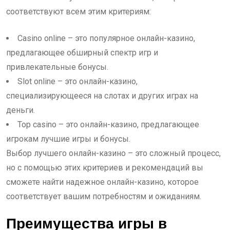
соответствуют всем этим критериям:
Casino online – это популярное онлайн-казино,
предлагающее обширный спектр игр и
привлекательные бонусы.
Slot online – это онлайн-казино,
специализирующееся на слотах и других играх на
деньги.
Top casino – это онлайн-казино, предлагающее
игрокам лучшие игры и бонусы.
Выбор лучшего онлайн-казино – это сложный процесс,
но с помощью этих критериев и рекомендаций вы
сможете найти надежное онлайн-казино, которое
соответствует вашим потребностям и ожиданиям.
Преимущества игры в