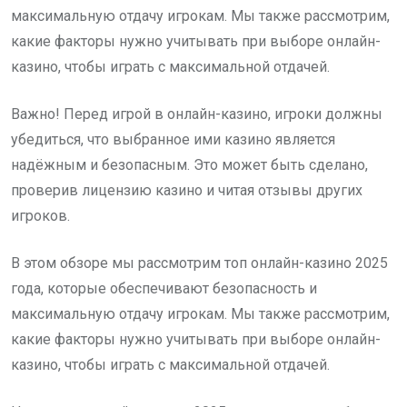
максимальную отдачу игрокам. Мы также рассмотрим,
какие факторы нужно учитывать при выборе онлайн-
казино, чтобы играть с максимальной отдачей.
Важно! Перед игрой в онлайн-казино, игроки должны
убедиться, что выбранное ими казино является
надёжным и безопасным. Это может быть сделано,
проверив лицензию казино и читая отзывы других
игроков.
В этом обзоре мы рассмотрим топ онлайн-казино 2025
года, которые обеспечивают безопасность и
максимальную отдачу игрокам. Мы также рассмотрим,
какие факторы нужно учитывать при выборе онлайн-
казино, чтобы играть с максимальной отдачей.