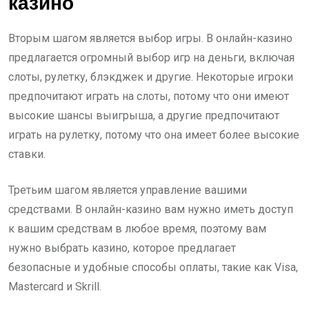
казино
Вторым шагом является выбор игры. В онлайн-казино
предлагается огромный выбор игр на деньги, включая
слоты, рулетку, блэкджек и другие. Некоторые игроки
предпочитают играть на слоты, потому что они имеют
высокие шансы выигрыша, а другие предпочитают
играть на рулетку, потому что она имеет более высокие
ставки.
Третьим шагом является управление вашими
средствами. В онлайн-казино вам нужно иметь доступ
к вашим средствам в любое время, поэтому вам
нужно выбрать казино, которое предлагает
безопасные и удобные способы оплаты, такие как Visa,
Mastercard и Skrill.