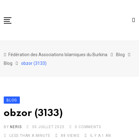
Skip
to
content
Accueil
Fédération des Associations Islamiques du Burkina
Blog
FAIB
Blog
obzor (3133)
Actualités
Nos Actions
Nos Projets
BLOG
Les 5 Piliers
obzor (3133)
Société
BY
NERIS
30 JUILLET 2025
0
COMMENTS
LESS THAN A MINUTE
88
VIEWS
IL Y A 1 AN