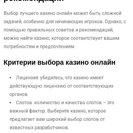
Выбор лучшего казино онлайн может быть сложной
задачей, особенно для начинающих игроков. Однако, с
помощью правильных советов и рекомендаций,
можно найти казино, которое соответствует вашим
потребностям и предпочтениям.
Критерии выбора казино онлайн
Лицензия: убедитесь, что казино имеет
действующую лицензию от соответствующих
органов.
Слотов: количество и качество слотов – это
важный фактор. Выберите казино, которое
предлагает вам широкий выбор слотов от
известных разработчиков.