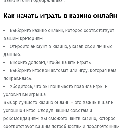
валюты они поддерживают.
Как начать играть в казино онлайн
Выберите казино онлайн, которое соответствует
вашим критериям.
Откройте аккаунт в казино, указав свои личные
данные.
Внесите депозит, чтобы начать играть.
Выберите игровой автомат или игру, которая вам
понравилась.
Убедитесь, что вы понимаете правила игры и
условия выигрыша.
Выбор лучшего казино онлайн – это важный шаг к
успешной игре. Следуя нашим советам и
рекомендациям, вы сможете найти казино, которое
соответствует вашим потребностям и предпочтениям.