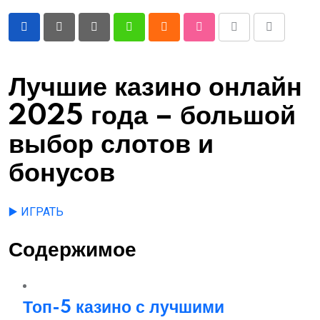
Pinterest
Whatsapp
Cloud
StumbleUpon
Print
Share
via
Email
Лучшие казино онлайн
2025 года – большой
выбор слотов и
бонусов
▶️ ИГРАТЬ
Содержимое
Топ-5 казино с лучшими