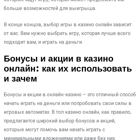
больше возможностей для выигрыша.
В конце концов, выбор игры в казино онлайн зависит
от вас. Вам нужно выбрать игру, которая лучше всего
подходит вам, и играть на деньги.
Бонусы и акции в казино
онлайн: как их использовать
и зачем
Бонусы и акции в онлайн-казино – это отличный способ
начать играть на деньги или попробовать свои силы в
игровых автоматах. В топ казино онлайн, как правило,
предлагается широкий выбор бонусов и акций,
которые могут помочь вам начать играть с
минимальными вложениями или даже без них.