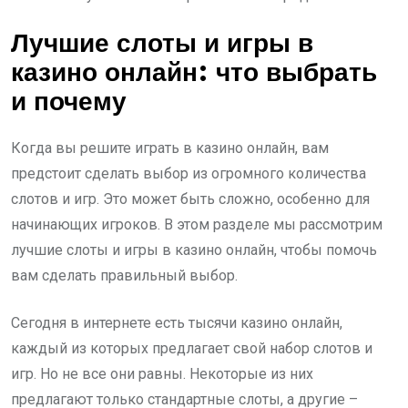
Лучшие слоты и игры в
казино онлайн: что выбрать
и почему
Когда вы решите играть в казино онлайн, вам
предстоит сделать выбор из огромного количества
слотов и игр. Это может быть сложно, особенно для
начинающих игроков. В этом разделе мы рассмотрим
лучшие слоты и игры в казино онлайн, чтобы помочь
вам сделать правильный выбор.
Сегодня в интернете есть тысячи казино онлайн,
каждый из которых предлагает свой набор слотов и
игр. Но не все они равны. Некоторые из них
предлагают только стандартные слоты, а другие –