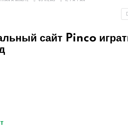
 THAN A MINUTE
83
VIEWS
IL Y A 1 AN
альный сайт Pinco играт
д
т