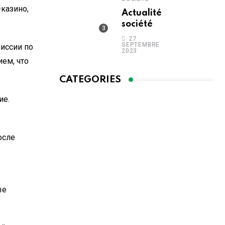
казино,
Actualité
société
27
SEPTEMBRE
миссии по
2023
ием, что
CATEGORIES
ие.
осле
ые