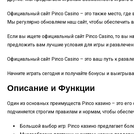
Официальный сайт Pinco Casino – это также место, где
Мы регулярно обновляем наш сайт, чтобы обеспечить 
Если вы ищете официальный сайт Pinco Casino, то вы н
предложить вам лучшие условия для игры и развлечен
Официальный сайт Pinco Casino – это ваш путь к разв
Начните играть сегодня и получайте бонусы и выигрыв
Описание и Функции
Один из основных преимуществ Pinco казино – это его 
подчиняется строгим правилам и нормам, чтобы обеспеч
Большой выбор игр: Pinco казино предлагает более