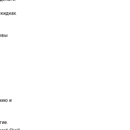
скидках.
товы
зию и
гие.