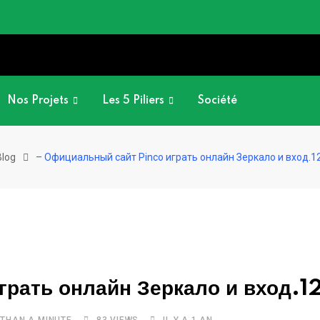
Nos Projets
Les 5 Piliers
Société
Blog
– Официальный сайт Pinco играть онлайн Зеркало и вход.1
грать онлайн Зеркало и вход.1