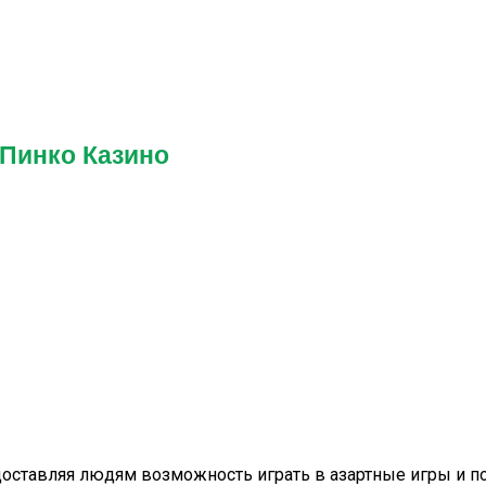
 Пинко Казино
оставляя людям возможность играть в азартные игры и п