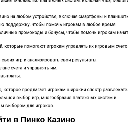
ает множество платежных систем, включая Visa, Mastercard
казино на любом устройстве, включая смартфоны и планшет
ную поддержку, чтобы помочь игрокам в любое время.
зличные промокоды и бонусы, чтобы помочь игрокам начат
ий, которые помогают игрокам управлять их игровым счето
 своих игр и анализировать свои результаты.
ланс счета и управлять им.
 выплаты.
но, которое предлагает игрокам широкий спектр развлекат
ольшой выбор игр, многообразие платежных систем и
ым выбором для игроков.
йти в Пинко Казино