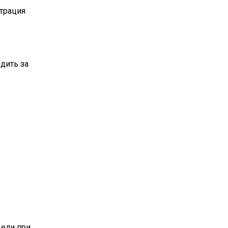
страция
дить за
вели при