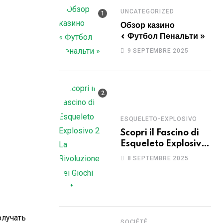
UNCATEGORIZED
Обзор казино
« Футбол Пенальти »
9 SEPTEMBRE 2025
ESQUELETO-EXPLOSIVO
Scopri il Fascino di
Esqueleto Explosivo
2 La Rivoluzione dei
8 SEPTEMBRE 2025
Giochi Slot
олучать
SOCIÉTÉ