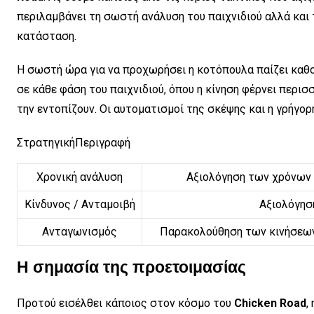
περιλαμβάνει τη σωστή ανάλυση του παιχνιδιού αλλά και 
κατάσταση.
Η σωστή ώρα για να προχωρήσει η κοτόπουλα παίζει καθορ
σε κάθε φάση του παιχνιδιού, όπου η κίνηση φέρνει περισ
την εντοπίζουν. Οι αυτοματισμοί της σκέψης και η γρήγορ
ΣτρατηγικήΠεριγραφή
Χρονική ανάλυση
Αξιολόγηση των χρόνων π
Κίνδυνος / Ανταμοιβή
Αξιολόγηση
Ανταγωνισμός
Παρακολούθηση των κινήσεων 
Η σημασία της προετοιμασίας
Προτού εισέλθει κάποιος στον κόσμο του
Chicken Road
,