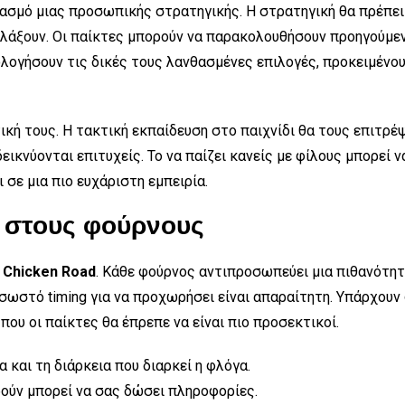
ασμό μιας προσωπικής στρατηγικής. Η στρατηγική θα πρέπει 
αλλάξουν. Οι παίκτες μπορούν να παρακολουθήσουν προηγούμε
ολογήσουν τις δικές τους λανθασμένες επιλογές, προκειμένου
τική τους. Η τακτική εκπαίδευση στο παιχνίδι θα τους επιτρέψ
ικνύονται επιτυχείς. Το να παίζει κανείς με φίλους μπορεί ν
σε μια πιο ευχάριστη εμπειρία.
ς στους φούρνους
υ
Chicken Road
. Κάθε φούρνος αντιπροσωπεύει μια πιθανότητ
ο σωστό timing για να προχωρήσει είναι απαραίτητη. Υπάρχουν
 που οι παίκτες θα έπρεπε να είναι πιο προσεκτικοί.
και τη διάρκεια που διαρκεί η φλόγα.
ούν μπορεί να σας δώσει πληροφορίες.