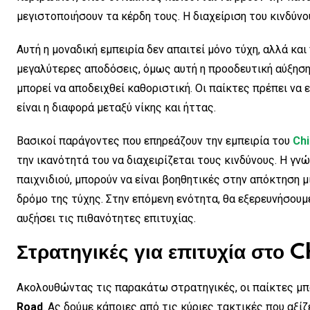
μεγιστοποιήσουν τα κέρδη τους. Η διαχείριση του κινδύνου
Αυτή η μοναδική εμπειρία δεν απαιτεί μόνο τύχη, αλλά κ
μεγαλύτερες αποδόσεις, όμως αυτή η προοδευτική αύξηση 
μπορεί να αποδειχθεί καθοριστική. Οι παίκτες πρέπει να 
είναι η διαφορά μεταξύ νίκης και ήττας.
Βασικοί παράγοντες που επηρεάζουν την εμπειρία του
Ch
την ικανότητά του να διαχειρίζεται τους κινδύνους. Η γ
παιχνιδιού, μπορούν να είναι βοηθητικές στην απόκτηση 
δρόμο της τύχης. Στην επόμενη ενότητα, θα εξερευνήσουμ
αυξήσει τις πιθανότητες επιτυχίας.
Στρατηγικές για επιτυχία στο
Ακολουθώντας τις παρακάτω στρατηγικές, οι παίκτες μπο
Road
. Ας δούμε κάποιες από τις κύριες τακτικές που αξίζ