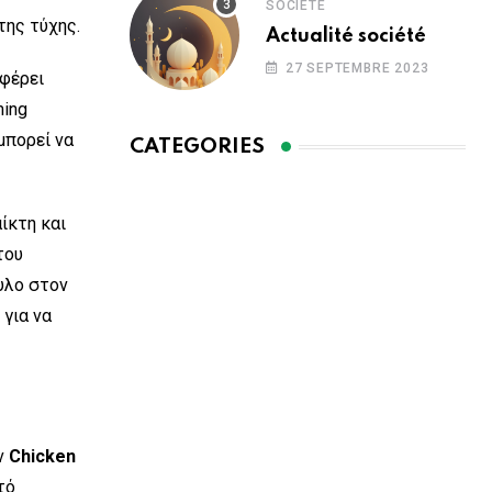
SOCIÉTÉ
της τύχης.
Actualité société
27 SEPTEMBRE 2023
σφέρει
ming
μπορεί να
CATEGORIES
ίκτη και
του
υλο στον
 για να
ν
Chicken
τό