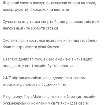
Широкий спектр послуг, включаючи ставки на спорт,
покер, рулетку, блекджек та інші ігри
Сучасна та інтуїтивна інтерфейс, що дозволяє клієнтам
легко знайти та зробити ставки
Система лояльності, яка дозволяє клієнтам заробляти
бали та отримувати різні бонуси
Безпека даних та грошей, що є однією з найвищих
стандартів у світі онлайн-букмекерства
24/7 підтримка клієнтів, що дозволяє клієнтам
отримати допомогу в будь-який час
У підсумку, ПариMatch є однією з найкращих онлайн-
букмекерських компаній у світі, яка надає своїм