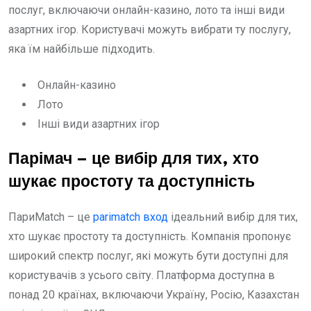
послуг, включаючи онлайн-казино, лото та інші види
азартних ігор. Користувачі можуть вибрати ту послугу,
яка їм найбільше підходить.
Онлайн-казино
Лото
Інші види азартних ігор
Парімач – це вибір для тих, хто
шукає простоту та доступність
ПариMatch – це
parimatch вход
ідеальний вибір для тих,
хто шукає простоту та доступність. Компанія пропонує
широкий спектр послуг, які можуть бути доступні для
користувачів з усього світу. Платформа доступна в
понад 20 країнах, включаючи Україну, Росію, Казахстан