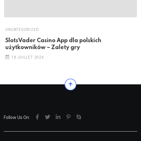
UNCATEGORIZED
SlotsVader Casino App dla polskich
użytkowników – Zalety gry
18 JUILLET 2026
Follow Us On: