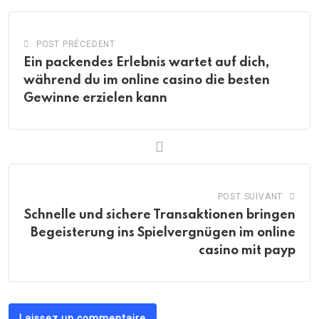
POST PRÉCEDENT
Ein packendes Erlebnis wartet auf dich,
während du im online casino die besten
Gewinne erzielen kann
POST SUIVANT
Schnelle und sichere Transaktionen bringen
Begeisterung ins Spielvergnügen im online
casino mit payp
Laissez un commentaire