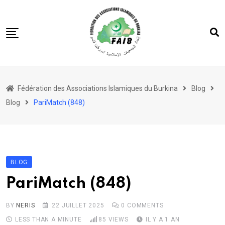
Skip
to
content
Accueil
Fédération des Associations Islamiques du Burkina
Blog
FAIB
Blog
PariMatch (848)
Actualités
Nos Actions
Nos Projets
BLOG
Les 5 Piliers
PariMatch (848)
Société
BY
NERIS
22 JUILLET 2025
0
COMMENTS
LESS THAN A MINUTE
85
VIEWS
IL Y A 1 AN