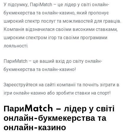
У підсумку, ПаріMatch – це лідер у світі онлайн-
букмекерства та онлайн-казино, який пропонує
широкий спектр послуг та можливостей для гравців.
Компанія відзначилася своїми високими ставками,
широким спектром ігор та своїми програмами
лояльності.
ПариMatch – це ваший вхід до світу онлайн-
букмекерства та онлайн-казино!
Зареєструйтеся на сайті компанії та почніть зіграти в
ігри онлайн-казино або зробити ставки на спорт!
ПариMatch – лідер у світі
онлайн-букмекерства та
онлайн-казино