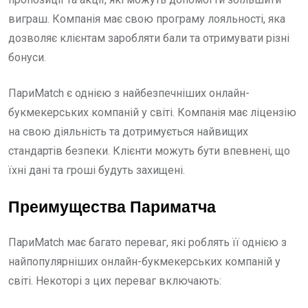
виграш. Компанія має свою програму лояльності, яка
дозволяє клієнтам заробляти бали та отримувати різні
бонуси.
ПариMatch є однією з найбезпечніших онлайн-
букмекерських компаній у світі. Компанія має ліцензію
на свою діяльність та дотримується найвищих
стандартів безпеки. Клієнти можуть бути впевнені, що
їхні дані та гроші будуть захищені.
Преимущества Париматча
ПариMatch має багато переваг, які роблять її однією з
найпопулярніших онлайн-букмекерських компаній у
світі. Некоторі з цих переваг включають: