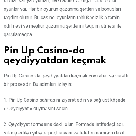
slotlar, kartya oyunları, live casino və digər tələb edilən
oyunlar var. Hər bir oyunun qazanma şərtləri və bonusları
təqdim olunur. Bu casino, oyunların təhlükəsizliklə təmin
edilməsi və məşhur qazanma şərtlərini təqdim etməsi ilə
qarşılamaqda.
Pin Up Casino-da
qeydiyyatdan keçmək
Pin Up Casino-da qeydiyyatdan keçmək çox rahat və sürətli
bir prosesdir. Bu adımları izləyin:
1. Pin Up Casino sahifasını ziyarət edin və sağ üst köşədə
« Qeydiyyat » düyməsini seçin.
2. Qeydiyyat formasına daxil olun. Formada istifadəçi adı,
sifariş edilən şifrə, e-poçt ünvanı və telefon nömrəsi daxil