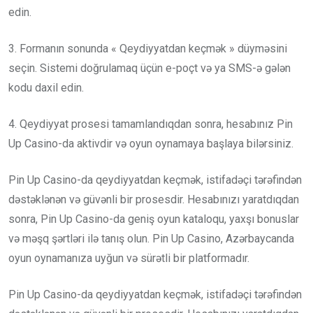
edin.
3. Formanın sonunda « Qeydiyyatdan keçmək » düyməsini
seçin. Sistemi doğrulamaq üçün e-poçt və ya SMS-ə gələn
kodu daxil edin.
4. Qeydiyyat prosesi tamamlandıqdan sonra, hesabınız Pin
Up Casino-da aktivdir və oyun oynamaya başlaya bilərsiniz.
Pin Up Casino-da qeydiyyatdan keçmək, istifadəçi tərəfindən
dəstəklənən və güvənli bir prosesdir. Hesabınızı yaratdıqdan
sonra, Pin Up Casino-da geniş oyun kataloqu, yaxşı bonuslar
və məşq şərtləri ilə tanış olun. Pin Up Casino, Azərbaycanda
oyun oynamanıza uyğun və sürətli bir platformadır.
Pin Up Casino-da qeydiyyatdan keçmək, istifadəçi tərəfindən