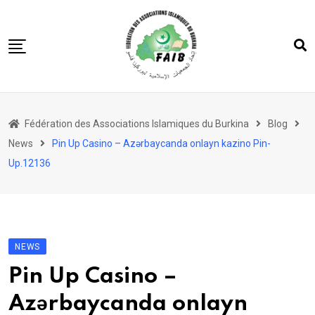
Skip
to
content
Accueil
Fédération des Associations Islamiques du Burkina
Blog
FAIB
News
Pin Up Casino – Azərbaycanda onlayn kazino Pin-
Actualités
Up.12136
Nos Actions
Nos Projets
Les 5 Piliers
NEWS
Société
Pin Up Casino –
Azərbaycanda onlayn