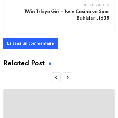
POST SUIVANT
1Win Trkiye Giri – 1win Casino ve Spor
Bahisleri.1638
Laissez un commentaire
Related Post