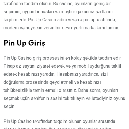
tərəfindən təqdim olunur. Bu casino, oyunların geniş bir
seçimini, uygun bonusları və məşhur qazanma şərtlərini
təqdim edir. Pin Up Casino adını verən « pin up » stilində,
modern və heyecan verən bir qeyri-yerli marka kimi tanınır.
Pin Up Giriş
Pin Up Casino giriş prossesini ən kolay şəkildə təqdim edir.
Pinap az saytını ziyarət edərək və ya mobil uydurğunu təklif
edərək hesabınızı yaradın. Hesabınızı yaradınca, sizi
doğrulama prosesində qeyd etməli və hesabınızı
təhlükəsizliklə təmin etməli olarsınız. Daha sonra, oyunları
seçmək üçün səhifənin səsini tək tıklayın və istədiyiniz oyunu
seçin.
Pin Up Casino tərəfindən təqdim olunan oyunlar arasında