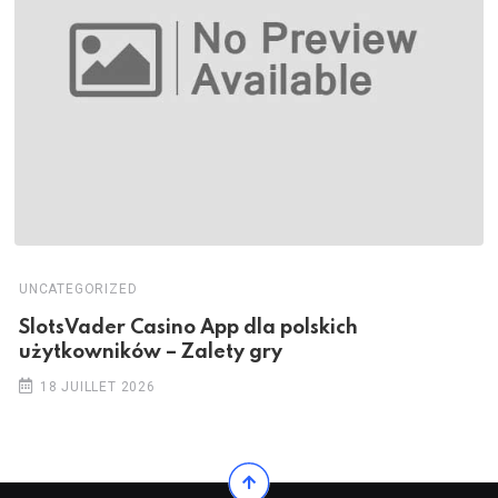
UNCATEGORIZED
SlotsVader Casino App dla polskich
użytkowników – Zalety gry
18 JUILLET 2026