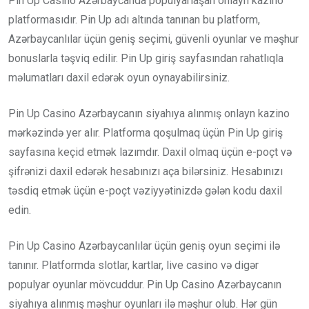
Pin Up Casino Azərbaycanda populyarlaşan onlayn kazino
platformasıdır. Pin Up adı altında tanınan bu platform,
Azərbaycanlılar üçün geniş seçimi, güvenli oyunlar ve məşhur
bonuslarla təşviq edilir. Pin Up giriş sayfasından rahatlıqla
məlumatları daxil edərək oyun oynayabilirsiniz.
Pin Up Casino Azərbaycanın siyahıya alınmış onlayn kazino
mərkəzində yer alır. Platforma qoşulmaq üçün Pin Up giriş
sayfasına keçid etmək lazımdır. Daxil olmaq üçün e-poçt və
şifrənizi daxil edərək hesabınızı aça bilərsiniz. Hesabınızı
təsdiq etmək üçün e-poçt vəziyyətinizdə gələn kodu daxil
edin.
Pin Up Casino Azərbaycanlılar üçün geniş oyun seçimi ilə
tanınır. Platformda slotlar, kartlar, live casino və digər
populyar oyunlar mövcuddur. Pin Up Casino Azərbaycanın
siyahıya alınmış məşhur oyunları ilə məşhur olub. Hər gün