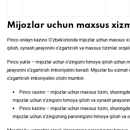
Mijozlar uchun maxsus xiz
Pinco onlayn kazino O‘zbekistonda mijozlar uchun maxsus xizm
qilish, oynash jarayonini o‘zgartirish va maxsus tizimlar orqa
Pinco yukle – mijozlar uchun o‘zingizni himoya qilish uchun 
jarayonini o‘zgartirish imkoniyatini beradi. Mijozlar bu xizmat
o‘zgartirish imkoniyatini olishi mumkin.
Pinco casino – mijozlar uchun maxsus tizim, shuningdek
mijozlar uchun o‘zingizni himoya qilish va oynash jarayonini
Pinco kazino – mijozlar uchun maxsus tizim, shuningdek
mijozlar uchun o‘zingizning paroningizni himoya qilish va oy