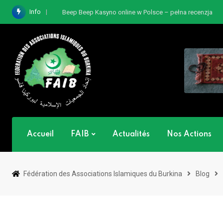
Skip
Info
Beep Beep Kasyno online w Polsce – pełna recenzja
to
content
Accueil
FAIB
Actualités
Nos Actions
Fédération des Associations Islamiques du Burkina
Blog