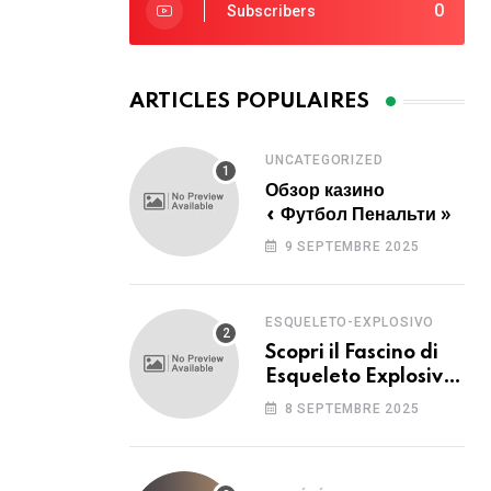
0
Subscribers
ARTICLES POPULAIRES
UNCATEGORIZED
Обзор казино
« Футбол Пенальти »
9 SEPTEMBRE 2025
ESQUELETO-EXPLOSIVO
Scopri il Fascino di
Esqueleto Explosivo
2 La Rivoluzione dei
8 SEPTEMBRE 2025
Giochi Slot