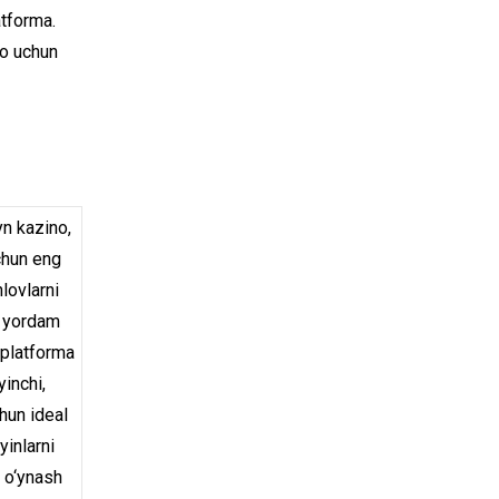
atforma.
no uchun
n kazino,
chun eng
lovlarni
a yordam
 platforma
yinchi,
hun ideal
yinlarni
 o‘ynash