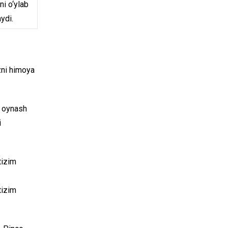
ni o‘ylab
ydi.
zni himoya
a oynash
i
tizim
tizim