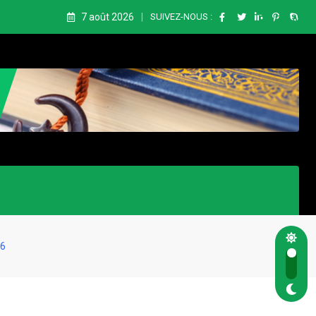
7 août 2026
SUIVEZ-NOUS :
FR
EN
AR
96