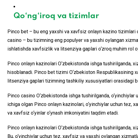
Qo‘ng‘iroq va tizimlar
Pinco bet – bu eng yaxshi va xavfsiz onlayn kazino tizimlari or
casino – bu tizimning eng populyer va yaxshi oylangan xizmatl
ishlatishda xavfsizlik va litsenziya gaplari o‘zroq muhim rol o
Pinco onlayn kazinolari O‘zbekistonda ishga tushirilganda, xiz
hisoblanadi. Pinco bet tizimi O‘zbekiston Respublikasining xa
litsenziya gaplari tizimning tashkiliy xususiyatlari orasidagi bi
Pinco casino O‘zbekistonda ishga tushirilganda, o‘yinchiylar uc
ichiga olgan Pinco onlayn kazinolari, o‘yinchiylar uchun tez, x
va xavfsiz o‘yinlar o‘ynash imkoniyatini taqdim etadi.
Pinco onlayn kazinolari O‘zbekistonda ishga tushirilganda, xiz
Bu, o‘yinchiylar uchun tez, xavfsiz va yaxshi oylangan xizmatl