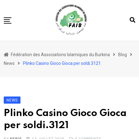
Skip
to
content
Accueil
Fédération des Associations Islamiques du Burkina
Blog
FAIB
News
Plinko Casino Gioco Gioca per soldi.3121
Actualités
Nos Actions
Nos Projets
NEWS
Les 5 Piliers
Plinko Casino Gioco Gioca
Société
per soldi.3121