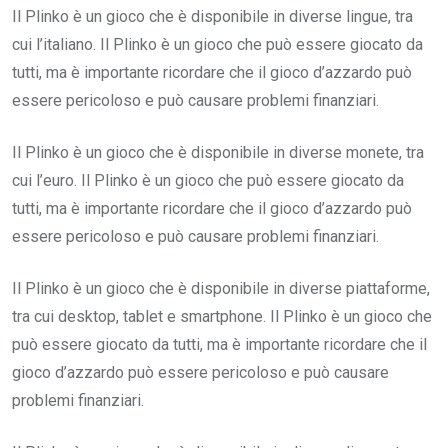
Il Plinko è un gioco che è disponibile in diverse lingue, tra
cui l’italiano. Il Plinko è un gioco che può essere giocato da
tutti, ma è importante ricordare che il gioco d’azzardo può
essere pericoloso e può causare problemi finanziari.
Il Plinko è un gioco che è disponibile in diverse monete, tra
cui l’euro. Il Plinko è un gioco che può essere giocato da
tutti, ma è importante ricordare che il gioco d’azzardo può
essere pericoloso e può causare problemi finanziari.
Il Plinko è un gioco che è disponibile in diverse piattaforme,
tra cui desktop, tablet e smartphone. Il Plinko è un gioco che
può essere giocato da tutti, ma è importante ricordare che il
gioco d’azzardo può essere pericoloso e può causare
problemi finanziari.