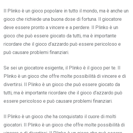
Il Plinko è un gioco popolare in tutto il mondo, ma è anche un
gioco che richiede una buona dose di fortuna. Il giocatore
deve essere pronto a vincere e a perdere. Il Plinko è un
gioco che può essere giocato da tutti, ma è importante
ricordare che il gioco d’azzardo può essere pericoloso e
può causare problemi finanziari.
Se sei un giocatore esigente, il Plinko è il gioco per te. Il
Plinko è un gioco che offre molte possibilità di vincere e di
divertirsi. Il Plinko è un gioco che può essere giocato da
tutti, ma è importante ricordare che il gioco d’azzardo può
essere pericoloso e può causare problemi finanziari.
Il Plinko è un gioco che ha conquistato il cuore di molti
giocatori. Il Plinko è un gioco che offre molte possibilità di