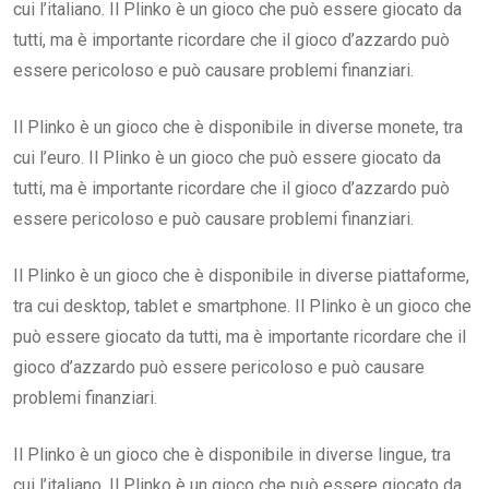
cui l’italiano. Il Plinko è un gioco che può essere giocato da
tutti, ma è importante ricordare che il gioco d’azzardo può
essere pericoloso e può causare problemi finanziari.
Il Plinko è un gioco che è disponibile in diverse monete, tra
cui l’euro. Il Plinko è un gioco che può essere giocato da
tutti, ma è importante ricordare che il gioco d’azzardo può
essere pericoloso e può causare problemi finanziari.
Il Plinko è un gioco che è disponibile in diverse piattaforme,
tra cui desktop, tablet e smartphone. Il Plinko è un gioco che
può essere giocato da tutti, ma è importante ricordare che il
gioco d’azzardo può essere pericoloso e può causare
problemi finanziari.
Il Plinko è un gioco che è disponibile in diverse lingue, tra
cui l’italiano. Il Plinko è un gioco che può essere giocato da