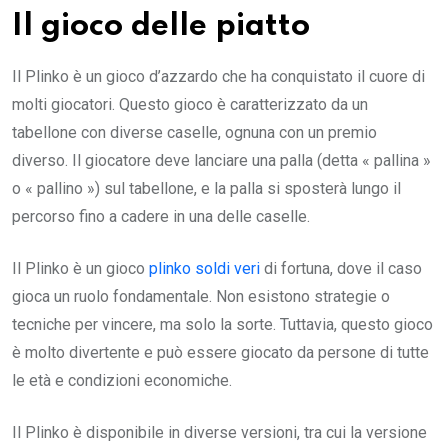
Il gioco delle piatto
Il Plinko è un gioco d’azzardo che ha conquistato il cuore di
molti giocatori. Questo gioco è caratterizzato da un
tabellone con diverse caselle, ognuna con un premio
diverso. Il giocatore deve lanciare una palla (detta « pallina »
o « pallino ») sul tabellone, e la palla si sposterà lungo il
percorso fino a cadere in una delle caselle.
Il Plinko è un gioco
plinko soldi veri
di fortuna, dove il caso
gioca un ruolo fondamentale. Non esistono strategie o
tecniche per vincere, ma solo la sorte. Tuttavia, questo gioco
è molto divertente e può essere giocato da persone di tutte
le età e condizioni economiche.
Il Plinko è disponibile in diverse versioni, tra cui la versione