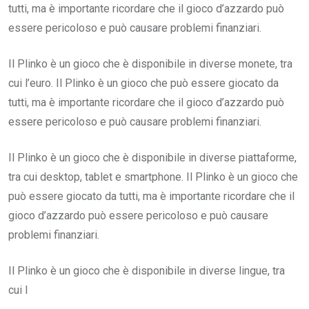
tutti, ma è importante ricordare che il gioco d’azzardo può
essere pericoloso e può causare problemi finanziari.
Il Plinko è un gioco che è disponibile in diverse monete, tra
cui l’euro. Il Plinko è un gioco che può essere giocato da
tutti, ma è importante ricordare che il gioco d’azzardo può
essere pericoloso e può causare problemi finanziari.
Il Plinko è un gioco che è disponibile in diverse piattaforme,
tra cui desktop, tablet e smartphone. Il Plinko è un gioco che
può essere giocato da tutti, ma è importante ricordare che il
gioco d’azzardo può essere pericoloso e può causare
problemi finanziari.
Il Plinko è un gioco che è disponibile in diverse lingue, tra
cui l