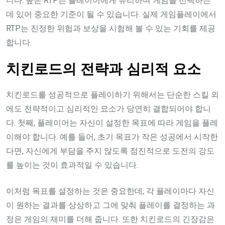
니다. 높은 RTP는 플레이어에게 유리하며 게임을 선택하는
데 있어 중요한 기준이 될 수 있습니다. 실제 게임플레이에서
RTP는 진정한 위험과 보상을 시험해 볼 수 있는 기회를 제공
합니다.
치킨로드의 전략과 심리적 요소
치킨로드를 성공적으로 플레이하기 위해서는 단순한 스킬 외
에도 전략적이고 심리적인 요소가 당연히 결합되어야 합니
다. 첫째, 플레이어는 자신이 설정한 목표에 따라 게임을 플레
이해야 합니다. 예를 들어, 초기 목표가 작은 성공에서 시작한
다면, 자신에게 부담을 주지 않도록 점진적으로 도전의 강도
를 높이는 것이 효과적일 수 있습니다.
이처럼 목표를 설정하는 것은 중요한데, 각 플레이마다 자신
이 원하는 결과를 상상하고 그에 맞춰 플레이를 결정하는 과
정은 게임의 재미를 더해 줍니다. 또한 치킨로드의 긴장감은