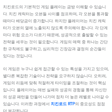
치킨로드의 기본적인 게임 플레이는 금방 이해할 수 있습니
다. 치킨 캐릭터는 오븐들 사이를 점프하며, 각 오븐을 통과할
때마다 배당금이 증가합니다. 하지만 플레이어는 치킨 캐릭
터가 오븐의 열에 노출되지 않도록 주의해야 합니다. 각 단계
마다 위험 요소가 다르기 때문에, 성공적으로 출발할 수 있는
전략을 세우는 것이 필요합니다. 게임의 매력 중 하나는 간단
한 규칙에도 불구하고, 심리적인 긴장감과 결정의 순간들이
있다는 것입니다.
이 게임은 누구나 쉽게 접근할 수 있는 특성을 가지고 있으며,
별다른 복잡한 기술이나 전략을 요구하지 않습니다. 오히려,
게임의 리듬에 맞춰 적절하게 타이밍을 조절하는 것이 핵심
입니다. 플레이어는 매번 실패와 성공의 경험을 통해 자신만
의 성공 패턴을 만들어 나가며 점차 더 높은 레벨로 나아갈 수
있습니다. 이러한 과정에서
치킨로드 RTP
의 중요성도 점점
더 부각됩니다.