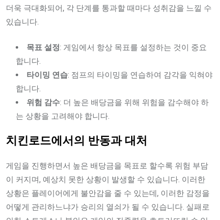
더욱 극대화되어, 각 단계를 통과할 때마다 성취감을 느낄 수
있습니다.
목표 설정
: 게임에서 항상 목표를 설정하는 것이 중요
합니다.
타이밍 연습
: 점프의 타이밍을 연습하여 감각을 익혀야
합니다.
위험 감수
: 더 높은 배당금을 위해 위험을 감수해야 하
는 상황을 고려해야 합니다.
치킨로드에서의 반동과 대처
게임을 진행하면서 높은 배당금을 목표로 할수록 위험 부담
이 커지며, 예상치 못한 상황이 발생할 수 있습니다. 이러한
상황은 플레이어에게 불안감을 줄 수 있는데, 이러한 감정을
어떻게 관리하느냐가 승리의 열쇠가 될 수 있습니다. 실패로