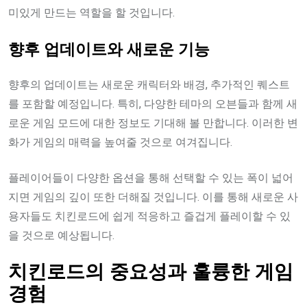
미있게 만드는 역할을 할 것입니다.
향후 업데이트와 새로운 기능
향후의 업데이트는 새로운 캐릭터와 배경, 추가적인 퀘스트
를 포함할 예정입니다. 특히, 다양한 테마의 오븐들과 함께 새
로운 게임 모드에 대한 정보도 기대해 볼 만합니다. 이러한 변
화가 게임의 매력을 높여줄 것으로 여겨집니다.
플레이어들이 다양한 옵션을 통해 선택할 수 있는 폭이 넓어
지면 게임의 깊이 또한 더해질 것입니다. 이를 통해 새로운 사
용자들도 치킨로드에 쉽게 적응하고 즐겁게 플레이할 수 있
을 것으로 예상됩니다.
치킨로드의 중요성과 훌륭한 게임
경험