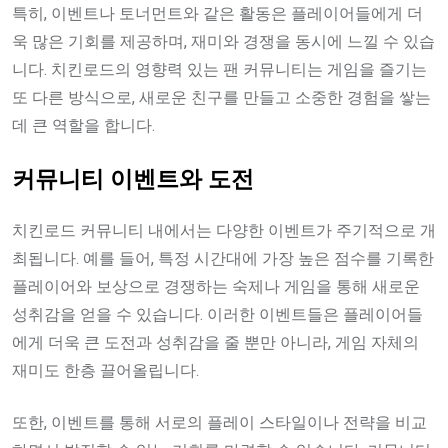
특히, 이벤트나 토너먼트와 같은 활동은 플레이어들에게 더
욱 많은 기회를 제공하며, 재미와 경쟁을 동시에 느낄 수 있습
니다. 치킨로드의 영향력 있는 팬 커뮤니티는 게임을 즐기는
또 다른 방식으로, 새로운 친구를 만들고 소중한 경험을 쌓는
데 큰 역할을 합니다.
커뮤니티 이벤트와 도전
치킨로드 커뮤니티 내에서는 다양한 이벤트가 주기적으로 개
최됩니다. 예를 들어, 특정 시간대에 가장 높은 점수를 기록한
플레이어와 보상으로 경쟁하는 숙제나 게임을 통해 새로운
성취감을 얻을 수 있습니다. 이러한 이벤트들은 플레이어들
에게 더욱 큰 도전과 성취감을 줄 뿐만 아니라, 게임 자체의
재미도 한층 끌어올립니다.
또한, 이벤트를 통해 서로의 플레이 스타일이나 전략을 비교