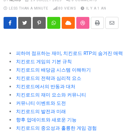
BY
NERIS
29 JUILLET 2025
0
COMMENTS
LESS THAN A MINUTE
80
VIEWS
IL Y A 1 AN
Pinterest
Whatsapp
Cloud
StumbleUpon
Print
Share
via
Email
피하며 점프하는 재미, 치킨로드 RTP의 숨겨진 매력
치킨로드 게임의 기본 규칙
치킨로드의 배당금 시스템 이해하기
치킨로드의 전략과 심리적 요소
치킨로드에서의 반동과 대처
치킨로드의 재미 요소와 커뮤니티
커뮤니티 이벤트와 도전
치킨로드의 발전과 미래
향후 업데이트와 새로운 기능
치킨로드의 중요성과 훌륭한 게임 경험