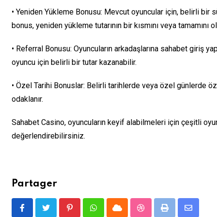
• Yeniden Yükleme Bonusu: Mevcut oyuncular için, belirli bir sür
bonus, yeniden yükleme tutarının bir kısmını veya tamamını olu
• Referral Bonusu: Oyuncuların arkadaşlarına sahabet giriş ya
oyuncu için belirli bir tutar kazanabilir.
• Özel Tarihi Bonuslar: Belirli tarihlerde veya özel günlerde öz
odaklanır.
Sahabet Casino, oyuncuların keyif alabilmeleri için çeşitli oyu
değerlendirebilirsiniz.
Partager
Pinterest
Whatsapp
Cloud
StumbleUpon
Print
Share