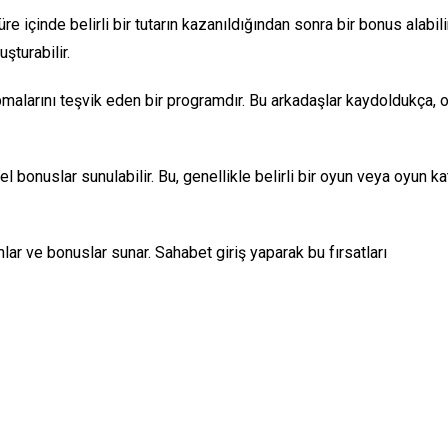
e içinde belirli bir tutarın kazanıldığından sonra bir bonus alabili
şturabilir.
pmalarını teşvik eden bir programdır. Bu arkadaşlar kaydoldukça,
el bonuslar sunulabilir. Bu, genellikle belirli bir oyun veya oyun k
nlar ve bonuslar sunar. Sahabet giriş yaparak bu fırsatları