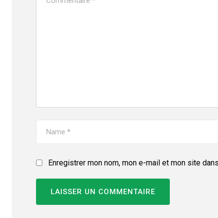
Enregistrer mon nom, mon e-mail et mon site dans