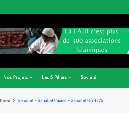
ékosok számára
Nos Projets
Les 5 Piliers
Société
News
Sahabet – Sahabet Casino – Sahabet Giri.4775