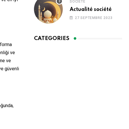
SOCIÉTÉ
Actualité société
27 SEPTEMBRE 2023
CATEGORIES
atforma
nliği ve
ine ve
 ve güvenli
oğunda,