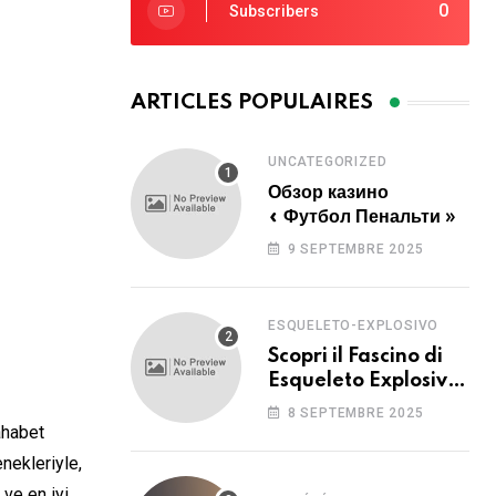
0
Subscribers
ARTICLES POPULAIRES
UNCATEGORIZED
Обзор казино
« Футбол Пенальти »
9 SEPTEMBRE 2025
ESQUELETO-EXPLOSIVO
Scopri il Fascino di
Esqueleto Explosivo
2 La Rivoluzione dei
8 SEPTEMBRE 2025
Giochi Slot
ahabet
nekleriyle,
 ve en iyi