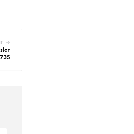
NT
sler
4735