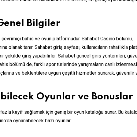
enel Bilgiler
ir çevrimiçi bahis ve oyun platformudur. Sahabet Casino bölümü,
na olanak tanır. Sahabet giriş sayfası, kullanıcıların rahatlıkla pl
ir şekilde giriş yapabilirler. Sahabet guncel giris yöntemleri, güve
bahis bölümü de, farklı spor türlerinde yarışmaların canlı izlenmes
yaçlarına ve beklentilere uygun çeşitli hizmetler sunarak, güvenilir
ilecek Oyunlar ve Bonuslar
fazla keyif sağlamak için geniş bir oyun kataloğu sunar. Bu katal
sino’da oynanabilecek bazı oyunlar: