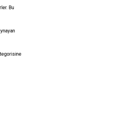
rler. Bu
 oynayan
ategorisine