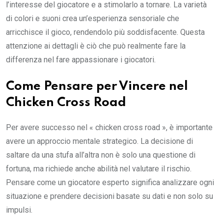
l’interesse del giocatore e a stimolarlo a tornare. La varietà
di colori e suoni crea un’esperienza sensoriale che
arricchisce il gioco, rendendolo più soddisfacente. Questa
attenzione ai dettagli è ciò che può realmente fare la
differenza nel fare appassionare i giocatori.
Come Pensare per Vincere nel
Chicken Cross Road
Per avere successo nel « chicken cross road », è importante
avere un approccio mentale strategico. La decisione di
saltare da una stufa all’altra non è solo una questione di
fortuna, ma richiede anche abilità nel valutare il rischio.
Pensare come un giocatore esperto significa analizzare ogni
situazione e prendere decisioni basate su dati e non solo su
impulsi.