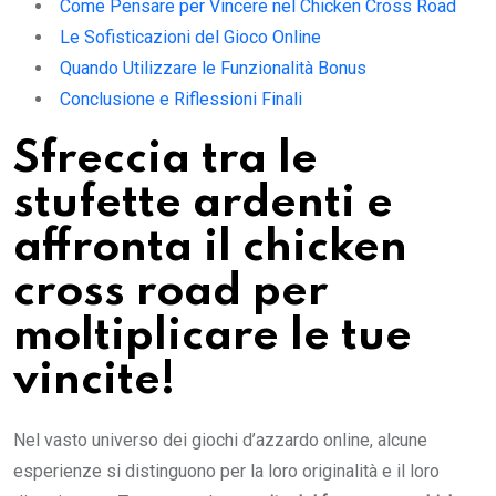
Come Pensare per Vincere nel Chicken Cross Road
Le Sofisticazioni del Gioco Online
Quando Utilizzare le Funzionalità Bonus
Conclusione e Riflessioni Finali
Sfreccia tra le
stufette ardenti e
affronta il chicken
cross road per
moltiplicare le tue
vincite!
Nel vasto universo dei giochi d’azzardo online, alcune
esperienze si distinguono per la loro originalità e il loro