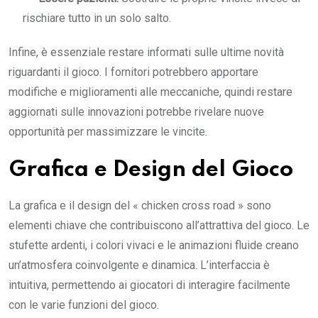
rischiare tutto in un solo salto.
Infine, è essenziale restare informati sulle ultime novità
riguardanti il gioco. I fornitori potrebbero apportare
modifiche e miglioramenti alle meccaniche, quindi restare
aggiornati sulle innovazioni potrebbe rivelare nuove
opportunità per massimizzare le vincite.
Grafica e Design del Gioco
La grafica e il design del « chicken cross road » sono
elementi chiave che contribuiscono all’attrattiva del gioco. Le
stufette ardenti, i colori vivaci e le animazioni fluide creano
un’atmosfera coinvolgente e dinamica. L’interfaccia è
intuitiva, permettendo ai giocatori di interagire facilmente
con le varie funzioni del gioco.