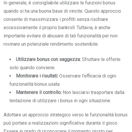
In generale, è consigliabile utilizzare le funzioni bonus
quando si ha una buona base di vincite. Questo approccio
consente di massimizzare i profitti senza rischiare
eccessivamente il proprio bankroll. Tuttavia, è anche
importante evitare di abusare di tali funzionalità per non
rovinare un potenziale rendimento sostenibile.
Utilizzare bonus con saggezza:
Sfruttare le offerte
solo quando conviene.
Monitorare i risultati:
Osservare l’efficacia di ogni
funzionalità bonus usata.
Mantenere il controllo:
Non lasciarsi trasportare dalla
tentazione di utilizzare i bonus in ogni situazione.
Adottare un approccio strategico verso le funzionalità bonus
può portare a realizzazioni significative durante il gioco.
Essere in grado di riconoscere il momento giusto per