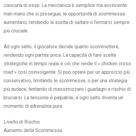
ciascuna di esse. La meccanica è semplice ma avvincente:
man mano che si prosegue, le opportunità di scommessa
aumentano, rendendo la scelta di saltare o fermarsi sempre
più cruciale.
Ad ogni salto, il giocatore decide quanto scommettere,
rendendo ogni partita unica. La capacità di fare scelte
strategiche in tempo reale è ciò che rende il « chicken cross
road » così coinvolgente. Si può optare per un approccio più
conservativo, limitando le scommesse, o per una strategia
più audace, tentando di massimizzare i guadagni a rischio di
bruciarsi. La tensione è palpabile, e ogni salto diventa un
momento di adrenalina pura.
Livello di Rischio
Aumento della Scommessa