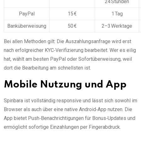
24 Stunden
PayPal
15 €
1 Tag
Banküberweisung
50 €
2–3 Werktage
Bei allen Methoden gilt: Die Auszahlungsanfrage wird erst
nach erfolgreicher KYC‑Verifizierung bearbeitet. Wer es eilig
hat, wählt am besten PayPal oder Sofortüberweisung, weil
dort die Bearbeitung am schnellsten ist.
Mobile Nutzung und App
Spinbara ist vollständig responsive und lässt sich sowohl im
Browser als auch über eine native Android‑App nutzen. Die
App bietet Push‑Benachrichtigungen für Bonus‑Updates und
ermöglicht sofortige Einzahlungen per Fingerabdruck.