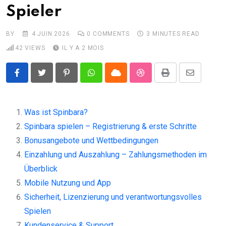
Spieler
BY
4 JUIN 2026
0
COMMENTS
3 MINUTES READ
42
VIEWS
IL Y A 2 MOIS
Pinterest
Whatsapp
Cloud
StumbleUpon
Print
Share
via
Email
Was ist Spinbara?
Spinbara spielen – Registrierung & erste Schritte
Bonusangebote und Wettbedingungen
Einzahlung und Auszahlung – Zahlungsmethoden im
Überblick
Mobile Nutzung und App
Sicherheit, Lizenzierung und verantwortungsvolles
Spielen
Kundenservice & Support