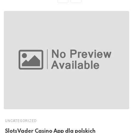
UNCATEGORIZED
SlotsVader Casino App dla polskich