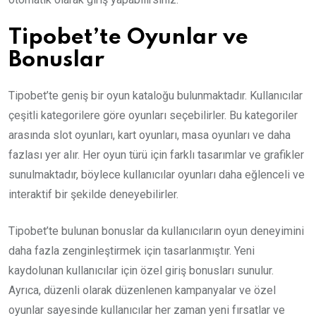
Tipobet’te Oyunlar ve
Bonuslar
Tipobet’te geniş bir oyun kataloğu bulunmaktadır. Kullanıcılar
çeşitli kategorilere göre oyunları seçebilirler. Bu kategoriler
arasında slot oyunları, kart oyunları, masa oyunları ve daha
fazlası yer alır. Her oyun türü için farklı tasarımlar ve grafikler
sunulmaktadır, böylece kullanıcılar oyunları daha eğlenceli ve
interaktif bir şekilde deneyebilirler.
Tipobet’te bulunan bonuslar da kullanıcıların oyun deneyimini
daha fazla zenginleştirmek için tasarlanmıştır. Yeni
kaydolunan kullanıcılar için özel giriş bonusları sunulur.
Ayrıca, düzenli olarak düzenlenen kampanyalar ve özel
oyunlar sayesinde kullanıcılar her zaman yeni fırsatlar ve