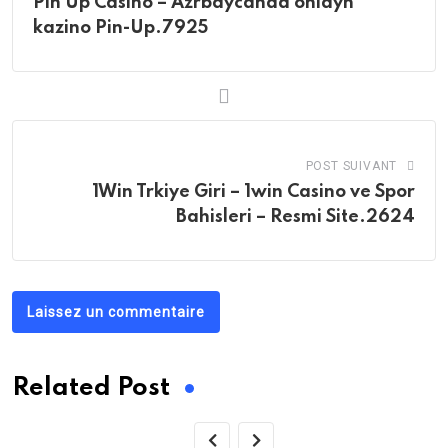
Pin Up Casino – Azrbaycanda onlayn
kazino Pin-Up.7925
POST SUIVANT
1Win Trkiye Giri – 1win Casino ve Spor
Bahisleri – Resmi Site.2624
Laissez un commentaire
Related Post