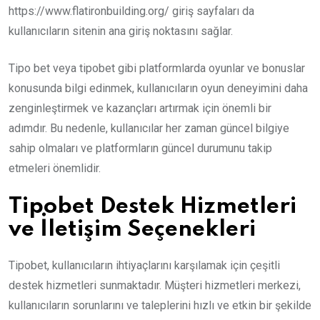
https://www.flatironbuilding.org/ giriş sayfaları da
kullanıcıların sitenin ana giriş noktasını sağlar.
Tipo bet veya tipobet gibi platformlarda oyunlar ve bonuslar
konusunda bilgi edinmek, kullanıcıların oyun deneyimini daha
zenginleştirmek ve kazançları artırmak için önemli bir
adımdır. Bu nedenle, kullanıcılar her zaman güncel bilgiye
sahip olmaları ve platformların güncel durumunu takip
etmeleri önemlidir.
Tipobet Destek Hizmetleri
ve İletişim Seçenekleri
Tipobet, kullanıcıların ihtiyaçlarını karşılamak için çeşitli
destek hizmetleri sunmaktadır. Müşteri hizmetleri merkezi,
kullanıcıların sorunlarını ve taleplerini hızlı ve etkin bir şekilde