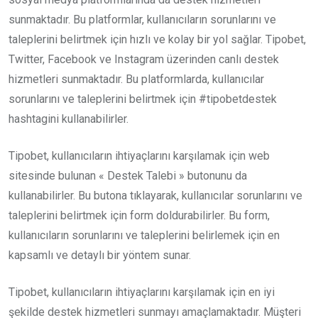
sunmaktadır. Bu platformlar, kullanıcıların sorunlarını ve
taleplerini belirtmek için hızlı ve kolay bir yol sağlar. Tipobet,
Twitter, Facebook ve Instagram üzerinden canlı destek
hizmetleri sunmaktadır. Bu platformlarda, kullanıcılar
sorunlarını ve taleplerini belirtmek için #tipobetdestek
hashtagini kullanabilirler.
Tipobet, kullanıcıların ihtiyaçlarını karşılamak için web
sitesinde bulunan « Destek Talebi » butonunu da
kullanabilirler. Bu butona tıklayarak, kullanıcılar sorunlarını ve
taleplerini belirtmek için form doldurabilirler. Bu form,
kullanıcıların sorunlarını ve taleplerini belirlemek için en
kapsamlı ve detaylı bir yöntem sunar.
Tipobet, kullanıcıların ihtiyaçlarını karşılamak için en iyi
şekilde destek hizmetleri sunmayı amaçlamaktadır. Müşteri