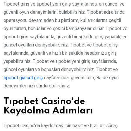
Tipobet giriş ve tipobet yeni giriş sayfalarında, en güncel ve
güvenli oyun deneyimlerini bulabilirsiniz. Tıpobet adı altında
operasyonu devam eden bu platform, kullanıcılarına çeşitli
oyun türleri, bonuslar ve çekici kampanyalar sunar. Tipobet ve
tipobet giris sayfalarında, güvenli bir şekilde giriş yaparak, en
güncel oyunları deneyebilirsiniz. Tipobet ve tipobet giriş
sayfalarında, güvenli ve hızlı bir şekilde hesabınıza giriş
yapabilirsiniz. Tıpobet ve tipobet yeni giriş sayfalarında,
güncel oyunları ve bonusları deneyebilirsiniz. Tipobet ve
tipobet güncel giriş
sayfalarında, güvenli bir şekilde oyun
deneyimlerinizi sürdürebilirsiniz.
Tıpobet Casino’de
Kaydolma Adımları
Tıpobet Casino’da kaydolmak için basit ve hızlı bir süreç