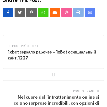
Share This Post:
Pinterest
Whatsapp
Cloud
StumbleUpon
Print
Share
via
Email
POST PRÉCEDENT
1xbet зеркало рабочее – 1xBet официальный
сайт.1227
POST SUIVANT
Nel cuore dell’intrattenimento online si
celano sorprese incredibili, con opzioni di