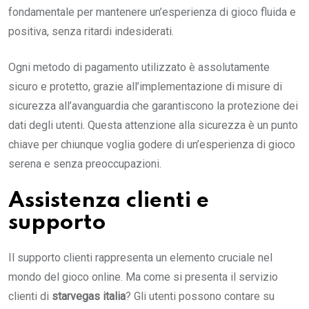
fondamentale per mantenere un’esperienza di gioco fluida e
positiva, senza ritardi indesiderati.
Ogni metodo di pagamento utilizzato è assolutamente
sicuro e protetto, grazie all’implementazione di misure di
sicurezza all’avanguardia che garantiscono la protezione dei
dati degli utenti. Questa attenzione alla sicurezza è un punto
chiave per chiunque voglia godere di un’esperienza di gioco
serena e senza preoccupazioni.
Assistenza clienti e
supporto
Il supporto clienti rappresenta un elemento cruciale nel
mondo del gioco online. Ma come si presenta il servizio
clienti di
starvegas italia
? Gli utenti possono contare su