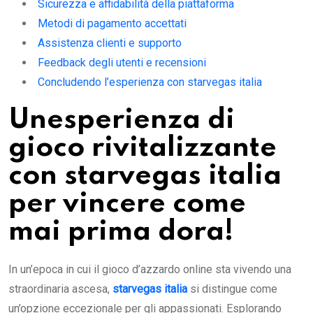
Sicurezza e affidabilità della piattaforma
Metodi di pagamento accettati
Assistenza clienti e supporto
Feedback degli utenti e recensioni
Concludendo l’esperienza con starvegas italia
Unesperienza di
gioco rivitalizzante
con starvegas italia
per vincere come
mai prima dora!
In un’epoca in cui il gioco d’azzardo online sta vivendo una
straordinaria ascesa,
starvegas italia
si distingue come
un’opzione eccezionale per gli appassionati. Esplorando