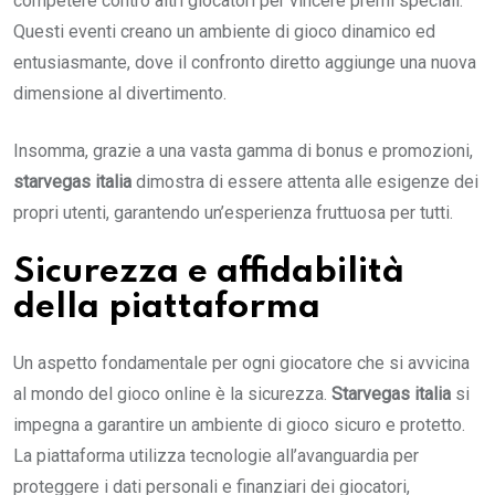
competere contro altri giocatori per vincere premi speciali.
Questi eventi creano un ambiente di gioco dinamico ed
entusiasmante, dove il confronto diretto aggiunge una nuova
dimensione al divertimento.
Insomma, grazie a una vasta gamma di bonus e promozioni,
starvegas italia
dimostra di essere attenta alle esigenze dei
propri utenti, garantendo un’esperienza fruttuosa per tutti.
Sicurezza e affidabilità
della piattaforma
Un aspetto fondamentale per ogni giocatore che si avvicina
al mondo del gioco online è la sicurezza.
Starvegas italia
si
impegna a garantire un ambiente di gioco sicuro e protetto.
La piattaforma utilizza tecnologie all’avanguardia per
proteggere i dati personali e finanziari dei giocatori,