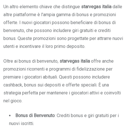
Un altro elemento chiave che distingue
starvegas italia
dalle
altre piattaforme è l’ampia gamma di bonus e promozioni
offerte. I nuovi giocatori possono beneficiare di bonus di
benvenuto, che possono includere giri gratuiti e crediti
bonus. Queste promozioni sono progettate per attrarre nuovi
utenti e incentivare il loro primo deposito.
Oltre ai bonus di benvenuto,
starvegas italia
offre anche
promozioni ricorrenti e programmi di fidelizzazione per
premiare i giocatori abituali. Questi possono includere
cashback, bonus sui depositi e offerte speciali. È una
strategia perfetta per mantenere i giocatori attivi e coinvolti
nel gioco.
Bonus di Benvenuto
: Crediti bonus e giri gratuiti per i
nuovi iscritti.