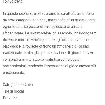
coinvolgenti.
In questa sezione, analizzeremo le caratteristiche delle
diverse categorie di giochi, mostrando chiaramente come
ognuna di esse possa offrire qualcosa di unico e
affascinante. Le slot machine, ad esempio, includono temi
diversi e modi di vincita, mentre i giochi da tavolo come il
blackjack e la roulette offrono un’atmosfera di casinò
tradizionale. Inoltre, l’implementazione di giochi dal vivo
consente una interazione realistica con croupier
professionisti, rendendo l’esperienza di gioco ancora più
emozionante.
Categoria di Gioco
Tipi di Giochi
Provider