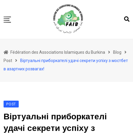
Skip
to
content
Accueil
Fédération des Associations Islamiques du Burkina
Blog
FAIB
Post
Віртуальні приборкателі удачі секрети успіху з мостбет
Actualités
в азартних розвагах!
Nos Actions
Nos Projets
Les 5 Piliers
POST
Société
Віртуальні приборкателі
удачі секрети успіху з