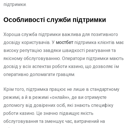
підтримки.
Особливості служби підтримки
Хороша служба підтримки важлива для позитивного
досвіду користувачів. У
мостбет
підтримка клієнтів має
високу репутацію завдяки швидкості реагування та
якісному обслуговуванню. Оператори підтримки мають
досвід у всіх аспектах роботи казино, що дозволяє їм
оперативно допомагати гравцям.
Крім того, підтримка працює не лише в стандартному
режимі, а й в режимі «онлайн», де ви отримуєте
допомогу від довірених осіб, які знають специфіку
роботи казино. Це значно підвищує якість
обслуговування та зменшує час, витрачений на