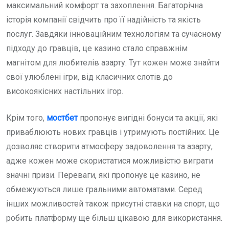
максимальний комфорт та захоплення. Багаторічна
історія компанії свідчить про її надійність та якість
послуг. Завдяки інноваційним технологіям та сучасному
підходу до гравців, це казино стало справжнім
магнітом для любителів азарту. Тут кожен може знайти
свої улюблені ігри, від класичних слотів до
високоякісних настільних ігор.
Крім того,
мостбет
пропонує вигідні бонуси та акції, які
приваблюють нових гравців і утримують постійних. Це
дозволяє створити атмосферу задоволення та азарту,
адже кожен може скористатися можливістю виграти
значні призи. Переваги, які пропонує це казино, не
обмежуються лише гральними автоматами. Серед
інших можливостей також присутні ставки на спорт, що
робить платформу ще більш цікавою для використання.