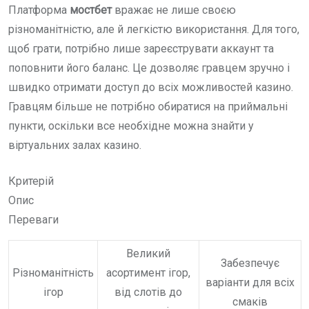
Платформа
мостбет
вражає не лише своєю
різноманітністю, але й легкістю використання. Для того,
щоб грати, потрібно лише зареєструвати аккаунт та
поповнити його баланс. Це дозволяє гравцем зручно і
швидко отримати доступ до всіх можливостей казино.
Гравцям більше не потрібно обиратися на приймальні
пункти, оскільки все необхідне можна знайти у
віртуальних залах казино.
Критерій
Опис
Переваги
Великий
Забезпечує
Різноманітність
асортимент ігор,
варіанти для всіх
ігор
від слотів до
смаків