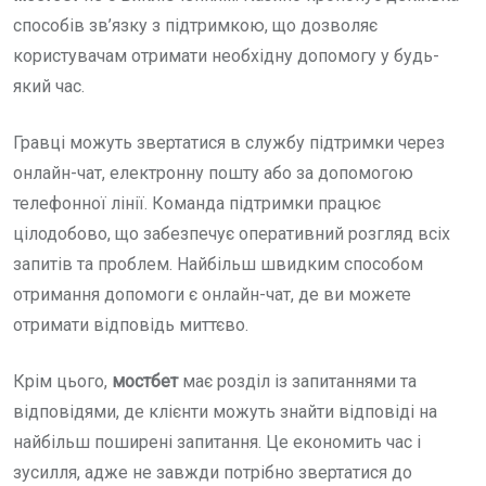
способів зв’язку з підтримкою, що дозволяє
користувачам отримати необхідну допомогу у будь-
який час.
Гравці можуть звертатися в службу підтримки через
онлайн-чат, електронну пошту або за допомогою
телефонної лінії. Команда підтримки працює
цілодобово, що забезпечує оперативний розгляд всіх
запитів та проблем. Найбільш швидким способом
отримання допомоги є онлайн-чат, де ви можете
отримати відповідь миттєво.
Крім цього,
мостбет
має розділ із запитаннями та
відповідями, де клієнти можуть знайти відповіді на
найбільш поширені запитання. Це економить час і
зусилля, адже не завжди потрібно звертатися до